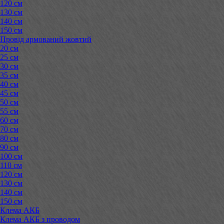
120 см
130 см
140 см
150 см
Провід армований жовтий
20 см
25 см
30 см
35 см
40 см
45 см
50 см
55 см
60 см
70 см
80 см
90 см
100 см
110 см
120 см
130 см
140 см
150 см
Клема АКБ
Клема АКБ з проводом