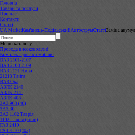
Головна
Товари та послуги
Про нас
Контакти
Статті
UA Market
Кам'янець-Подільський
Автострум
Статті
​Заміна акуму
Меню
каталогу
Провода високовольтні
Комплект для автомобілю
ВАЗ 2101-2107
ВАЗ 2108-2109
ВАЗ 2121 Нива
21213 Тайга
ВАЗ Ока
АЗЛК 2140
АЗЛК 2141
АЗЛК 408
ЗАЗ 968 (40)
ЗАЗ 30
ЗАЗ 1102 Таврія
1102 Таврія (крив)
ГАЗ 2410
ГАЗ 3110 (402)