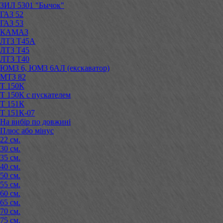
ЗИЛ 5301 "Бычок"
ГАЗ 52
ГАЗ 53
КАМАЗ
ЛТЗ Т45А
ЛТЗ Т45
ЛТЗ Т40
ЮМЗ 6, ЮМЗ 6АЛ (екскаватор)
МТЗ 82
Т 150К
Т 150К с пускателем
Т 151К
Т 151К-07
На вибір по довжині
Плюс або мінус
22 см.
30 см.
35 см.
40 см.
50 см.
55 см.
60 см.
65 см.
70 см.
75 см.