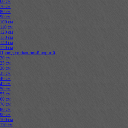
60 см
70 см
80 см
90 см
100 см
110 см
120 см
130 см
140 см
150 см
Провід силіконовий чорний
20 см
25 см
30 см
35 см
40 см
45 см
50 см
55 см
60 см
70 см
80 см
90 см
100 см
110 см