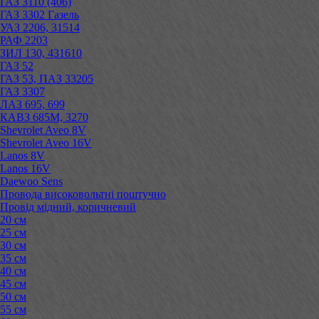
ГАЗ 3110 (406)
ГАЗ 3302 Газель
УАЗ 2206, 31514
РАФ 2203
ЗИЛ 130, 431610
ГАЗ 52
ГАЗ 53, ПАЗ 33205
ГАЗ 3307
ЛАЗ 695, 699
КАВЗ 685М, 3270
Shevrolet Aveo 8V
Shevrolet Aveo 16V
Lanos 8V
Lanos 16V
Daewoo Sens
Провода високовольтні поштучно
Провід мідний, коричневий
20 см
25 см
30 см
35 см
40 см
45 см
50 см
55 см