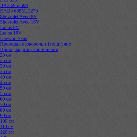
ЛАЗ 695, 699
КАВЗ 685М, 3270
Shevrolet Aveo 8V
Shevrolet Aveo 16V
Lanos 8V
Lanos 16V
Daewoo Sens
Провода високовольтні поштучно
Провід мідний, коричневий
20 см
25 см
30 см
35 см
40 см
45 см
50 см
55 см
60 см
70 см
80 см
90 см
100 см
110 см
120 см