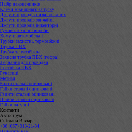
Набір наконечників
Клеми зовнішньго запуску
Джгути проводів низковольтних
Джгути проводів звичайні
Джгути проводів інжекторні
Гумово-технічні вироби
Хомути автомобільні
Трубки захистні, термозбіжні
Трубка ПВХ
Трубка термозбіжна
Захисна трубка ПВХ (гофра)
З'єднання для проводки
Ізострічка ПВХ
Рукавиці
Метизи
Болти стальні оцинковані
Гайки стальні оцинковані
Гвинти стальні оцинковані
Шайби стальні оцинковані
Гайки латунні
Контакти
Автострум
Світлана Вівчар
+38 (067) 313-21-34
Написати нам