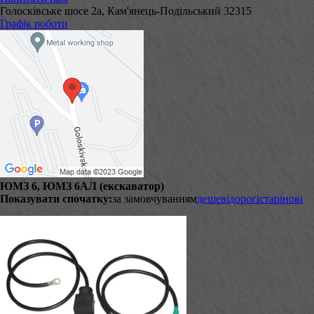
Голосківське шосе 2а, Кам'янець-Подільський 32315
Графік роботи
ЮМЗ 6, ЮМЗ 6АЛ (екскаватор)
Показувати спочатку:
за замовчуванням
дешеві
дорогі
старі
нові