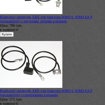
Комплект проводів АКБ для трактора ЮМЗ 6, ЮМЗ 6АЛ
(екскаватор) з латуними литими клемами
Ціна:
786 грн.
в наявності
Комплект проводів АКБ для трактора ЮМЗ 6, ЮМЗ 6АЛ
(екскаватор) з свинцевими клемами
Ціна:
571 грн.
в наявності