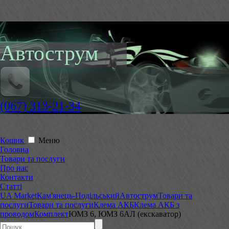
Автострум
(067) 313-21-34
Кошик
Меню
Головна
Товари та послуги
Про нас
Контакти
Статті
UA Market
Кам'янець-Подільський
Автострум
Товари та
послуги
Товари та послуги
Клема АКБ
Клема АКБ з
проводом
Комплект
ЮМЗ 6, ЮМЗ 6АЛ (екскаватор)