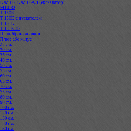
ЮМЗ 6, ЮМЗ 6АЛ (екскаватор)
МТЗ 82
Т 150К
Т 150К с пускателем
Т 151К
Т 151К-07
На вибір по довжині
Плюс або мінус
22 см.
30 см.
35 см.
40 см.
50 см.
55 см.
60 см.
65 см.
70 см.
75 см.
80 см.
90 см.
100 см.
120 см.
130 см.
150 см.
180 см.