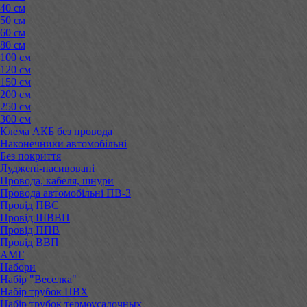
40 см
50 см
60 см
80 см
100 см
120 см
150 см
200 см
250 см
300 см
Клема АКБ без провода
Наконечники автомобільні
Без покриття
Луджені-пасивовані
Провода, кабеля, шнури
Провода автомобільні ПВ-3
Провід ПВС
Провід ШВВП
Провід ППВ
Провід ВВП
АМГ
Набори
Набір "Веселка"
Набір трубок ПВХ
Набір трубок термоусадочных