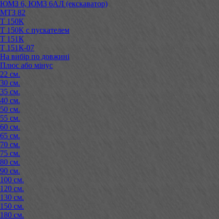
ЮМЗ 6, ЮМЗ 6АЛ (екскаватор)
МТЗ 82
Т 150К
Т 150К с пускателем
Т 151К
Т 151К-07
На вибір по довжині
Плюс або мінус
22 см.
30 см.
35 см.
40 см.
50 см.
55 см.
60 см.
65 см.
70 см.
75 см.
80 см.
90 см.
100 см.
120 см.
130 см.
150 см.
180 см.