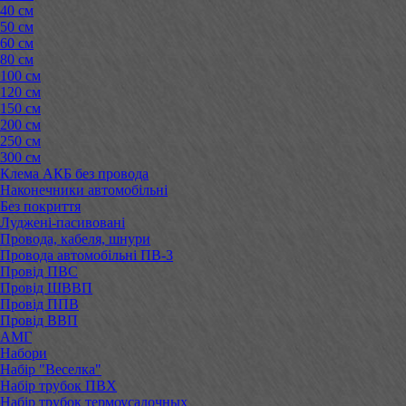
40 см
50 см
60 см
80 см
100 см
120 см
150 см
200 см
250 см
300 см
Клема АКБ без провода
Наконечники автомобільні
Без покриття
Луджені-пасивовані
Провода, кабеля, шнури
Провода автомобільні ПВ-3
Провід ПВС
Провід ШВВП
Провід ППВ
Провід ВВП
АМГ
Набори
Набір "Веселка"
Набір трубок ПВХ
Набір трубок термоусадочных