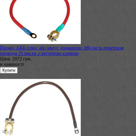
Провід АКБ плюс або мінус довжиною 280 см та перерізом
провода 35 мм.кв з латунною клемою
Ціна:
2072 грн.
в наявності