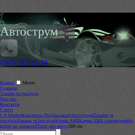
Автострум
(067) 313-21-34
Кошик
Меню
Головна
Товари та послуги
Про нас
Контакти
Статті
UA Market
Кам'янець-Подільський
Автострум
Товари та
послуги
Товари та послуги
Клема АКБ
Клема АКБ з проводом
На
вибір по довжині
Плюс або мінус
280 см.