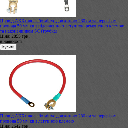
Провід АКБ плюс або мінус довжиною 280 см та перерізом
провода 50 мм.кв з підсиленною латунною ремонтною клемою
та наконечником SC (трубка)
Ціна:
2855 грн.
в наявності
Провід АКБ плюс або мінус довжиною 280 см та перерізом
провода 50 мм.кв з латунною клемою
Ціна:
2642 грн.