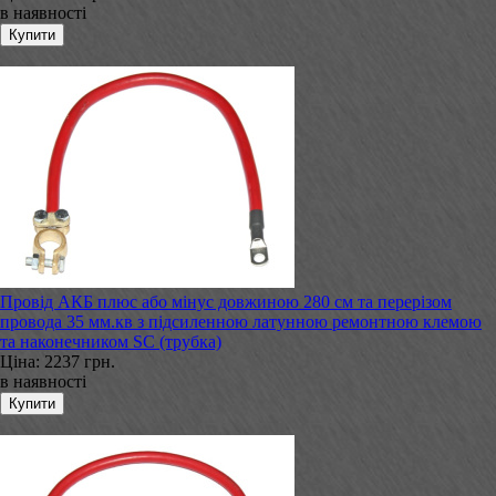
в наявності
Провід АКБ плюс або мінус довжиною 280 см та перерізом
провода 35 мм.кв з підсиленною латунною ремонтною клемою
та наконечником SC (трубка)
Ціна:
2237 грн.
в наявності