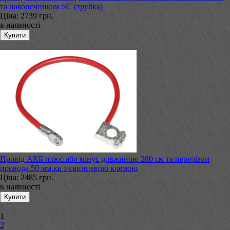
та наконечником SC (трубка)
Ціна:
2739 грн.
в наявності
Провід АКБ плюс або мінус довжиною 280 см та перерізом
провода 50 мм.кв з свинцевою клемою
Ціна:
2485 грн.
в наявності
1
2