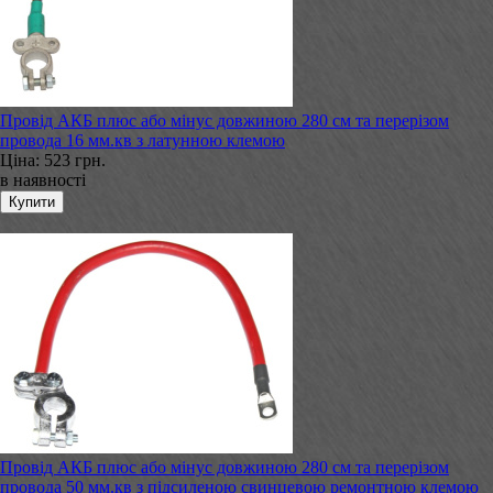
Провід АКБ плюс або мінус довжиною 280 см та перерізом
провода 16 мм.кв з латунною клемою
Ціна:
523 грн.
в наявності
Провід АКБ плюс або мінус довжиною 280 см та перерізом
провода 50 мм.кв з підсиленою свинцевою ремонтною клемою