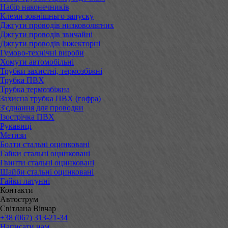
Набір наконечників
Клеми зовнішньго запуску
Джгути проводів низковольтних
Джгути проводів звичайні
Джгути проводів інжекторні
Гумово-технічні вироби
Хомути автомобільні
Трубки захистні, термозбіжні
Трубка ПВХ
Трубка термозбіжна
Захисна трубка ПВХ (гофра)
З'єднання для проводки
Ізострічка ПВХ
Рукавиці
Метизи
Болти стальні оцинковані
Гайки стальні оцинковані
Гвинти стальні оцинковані
Шайби стальні оцинковані
Гайки латунні
Контакти
Автострум
Світлана Вівчар
+38 (067) 313-21-34
Написати нам