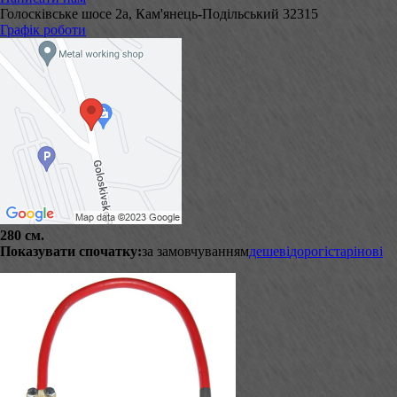
Голосківське шосе 2а, Кам'янець-Подільський 32315
Графік роботи
280 см.
Показувати спочатку:
за замовчуванням
дешеві
дорогі
старі
нові