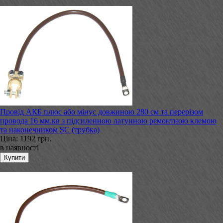
Провід АКБ плюс або мінус довжиною 280 см та перерізом
провода 16 мм.кв з підсиленною латунною ремонтною клемою
та наконечником SC (трубка)
Ціна:
1192 грн.
в наявності