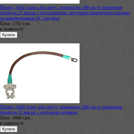
Провід АКБ плюс або мінус довжиною 280 см та перерізом
провода 25 мм.кв з підсиленною латунною ремонтною клемою
та наконечником SC (трубка)
Ціна:
1792 грн.
в наявності
Провід АКБ плюс або мінус довжиною 280 см та перерізом
провода 25 мм.кв з латунною клемою
Ціна:
1660 грн.
в наявності