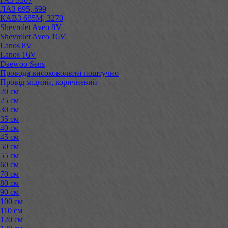
ЛАЗ 695, 699
КАВЗ 685М, 3270
Shevrolet Aveo 8V
Shevrolet Aveo 16V
Lanos 8V
Lanos 16V
Daewoo Sens
Провода високовольтні поштучно
Провід мідний, коричневий
20 см
25 см
30 см
35 см
40 см
45 см
50 см
55 см
60 см
70 см
80 см
90 см
100 см
110 см
120 см