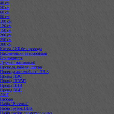
40 см
50 см
60 см
80 см
100 см
120 см
150 см
200 см
250 см
300 см
Клема АКБ без провода
Наконечники автомобільні
Без покриття
Луджені-пасивовані
Провода, кабеля, шнури
Провода автомобільні ПВ-3
Провід ПВС
Провід ШВВП
Провід ППВ
Провід ВВП
АМГ
Набори
Набір "Веселка"
Набір трубок ПВХ
Набір трубок термоусадочных