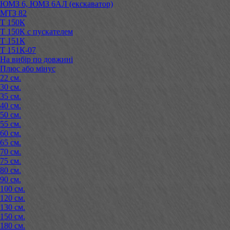
ЮМЗ 6, ЮМЗ 6АЛ (екскаватор)
МТЗ 82
Т 150К
Т 150К с пускателем
Т 151К
Т 151К-07
На вибір по довжині
Плюс або мінус
22 см.
30 см.
35 см.
40 см.
50 см.
55 см.
60 см.
65 см.
70 см.
75 см.
80 см.
90 см.
100 см.
120 см.
130 см.
150 см.
180 см.