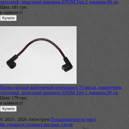
латунний, захистний ковпачок EPDM Тип 2 довжина 90 см
Ціна:
181 грн.
в наявності
Провід мідний коричневий перерізом 0,75 мм.кв, наконечник
латунний, захистний ковпачок EPDM Тип 1 довжина 90 см
Ціна:
179 грн.
в наявності
© 2023 - 2026 Автострум
Поскаржитися на зміст
Як створити інтернет магазин з нуля