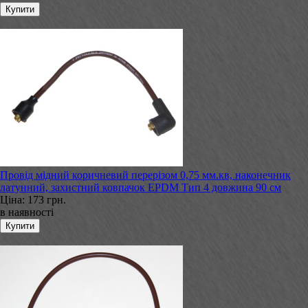
Провід мідний коричневий перерізом 0,75 мм.кв, наконечник
латунний, захистний ковпачок EPDM Тип 4 довжина 90 см
Ціна:
173 грн.
в наявності