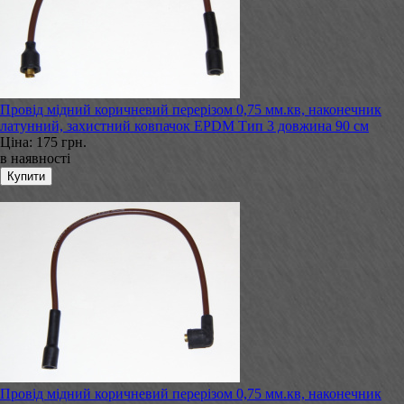
Провід мідний коричневий перерізом 0,75 мм.кв, наконечник
латунний, захистний ковпачок EPDM Тип 3 довжина 90 см
Ціна:
175 грн.
в наявності
Провід мідний коричневий перерізом 0,75 мм.кв, наконечник