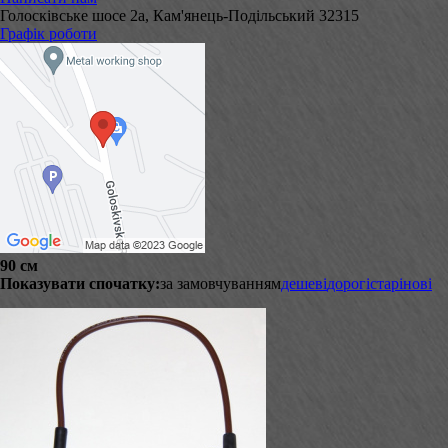
Голосківське шосе 2а, Кам'янець-Подільський 32315
Графік роботи
90 см
Показувати спочатку:
за замовчуванням
дешеві
дорогі
старі
нові