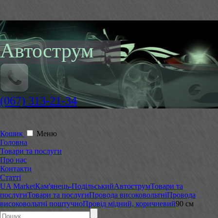
Автострум
(067) 313-21-34
Кошик
Меню
Головна
Товари та послуги
Про нас
Контакти
Статті
UA Market
Кам'янець-Подільський
Автострум
Товари та
послуги
Товари та послуги
Провода високовольтні
Провода
високовольтні поштучно
Провід мідний, коричневий
90 см