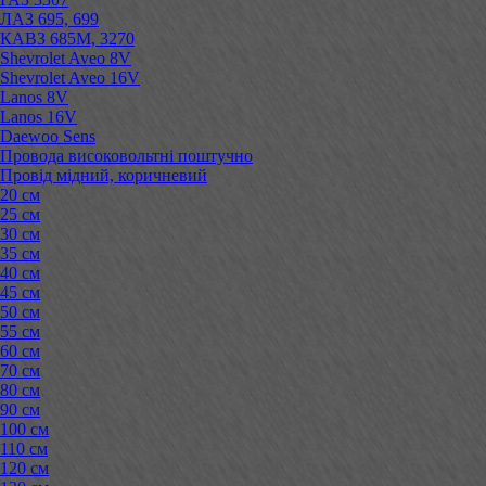
ЛАЗ 695, 699
КАВЗ 685М, 3270
Shevrolet Aveo 8V
Shevrolet Aveo 16V
Lanos 8V
Lanos 16V
Daewoo Sens
Провода високовольтні поштучно
Провід мідний, коричневий
20 см
25 см
30 см
35 см
40 см
45 см
50 см
55 см
60 см
70 см
80 см
90 см
100 см
110 см
120 см