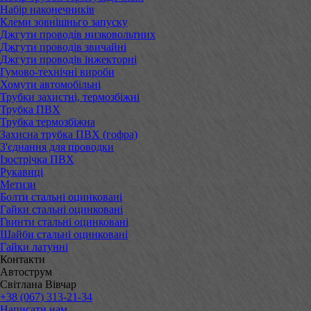
Набір наконечників
Клеми зовнішньго запуску
Джгути проводів низковольтних
Джгути проводів звичайні
Джгути проводів інжекторні
Гумово-технічні вироби
Хомути автомобільні
Трубки захистні, термозбіжні
Трубка ПВХ
Трубка термозбіжна
Захисна трубка ПВХ (гофра)
З'єднання для проводки
Ізострічка ПВХ
Рукавиці
Метизи
Болти стальні оцинковані
Гайки стальні оцинковані
Гвинти стальні оцинковані
Шайби стальні оцинковані
Гайки латунні
Контакти
Автострум
Світлана Вівчар
+38 (067) 313-21-34
Написати нам