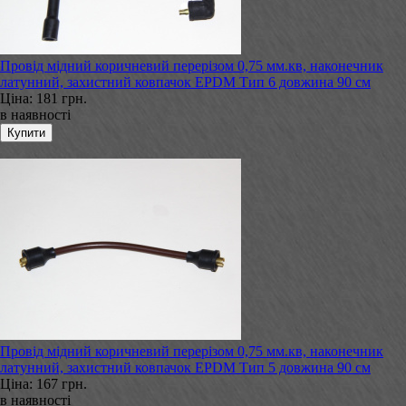
Провід мідний коричневий перерізом 0,75 мм.кв, наконечник
латунний, захистний ковпачок EPDM Тип 6 довжина 90 см
Ціна:
181 грн.
в наявності
Провід мідний коричневий перерізом 0,75 мм.кв, наконечник
латунний, захистний ковпачок EPDM Тип 5 довжина 90 см
Ціна:
167 грн.
в наявності