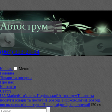
Автострум
(067) 313-21-34
Кошик
Меню
Головна
Товари та послуги
Про нас
Контакти
Статті
UA Market
Кам'янець-Подільський
Автострум
Товари та
послуги
Товари та послуги
Провода високовольтні
Провода
високовольтні поштучно
Провід мідний, коричневий
150 см