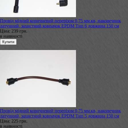
Провід мідний коричневий перерізом 0,75 мм.кв, наконечник
латунний, захистний ковпачок EPDM Тип 6 довжина 150 см
Ціна:
239 грн.
в наявності
Провід мідний коричневий перерізом 0,75 мм.кв, наконечник
латунний, захистний ковпачок EPDM Тип 5 довжина 150 см
Ціна:
225 грн.
в наявності