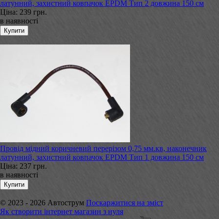
латунний, захистний ковпачок EPDM Тип 2 довжина 150 см
Ціна:
239 грн.
в наявності
Провід мідний коричневий перерізом 0,75 мм.кв, наконечник
латунний, захистний ковпачок EPDM Тип 1 довжина 150 см
Ціна:
237 грн.
в наявності
© 2023 - 2026 Автострум
Поскаржитися на зміст
Як створити інтернет магазин з нуля