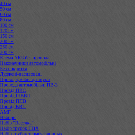
40 см
50 см
60 см
80 см
100 см
120 см
150 см
200 см
250 см
300 см
Клема АКБ без провода
Наконечники автомобільні
Без покриття
Луджені-пасивовані
Провода, кабеля, шнури
Провода автомобільні ПВ-3
Провід ПВС
Провід ШВВП
Провід ППВ
Провід ВВП
АМГ
Набори
Набір "Веселка"
Набір трубок ПВХ
Набір трубок термоусадочных