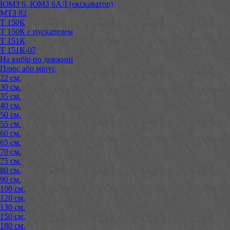
ЮМЗ 6, ЮМЗ 6АЛ (екскаватор)
МТЗ 82
Т 150К
Т 150К с пускателем
Т 151К
Т 151К-07
На вибір по довжині
Плюс або мінус
22 см.
30 см.
35 см.
40 см.
50 см.
55 см.
60 см.
65 см.
70 см.
75 см.
80 см.
90 см.
100 см.
120 см.
130 см.
150 см.
180 см.