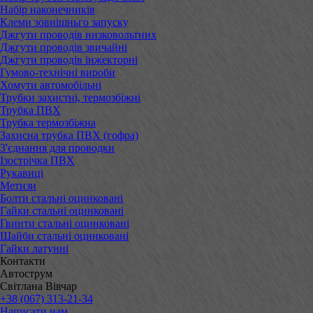
Набір наконечників
Клеми зовнішньго запуску
Джгути проводів низковольтних
Джгути проводів звичайні
Джгути проводів інжекторні
Гумово-технічні вироби
Хомути автомобільні
Трубки захистні, термозбіжні
Трубка ПВХ
Трубка термозбіжна
Захисна трубка ПВХ (гофра)
З'єднання для проводки
Ізострічка ПВХ
Рукавиці
Метизи
Болти стальні оцинковані
Гайки стальні оцинковані
Гвинти стальні оцинковані
Шайби стальні оцинковані
Гайки латунні
Контакти
Автострум
Світлана Вівчар
+38 (067) 313-21-34
Написати нам