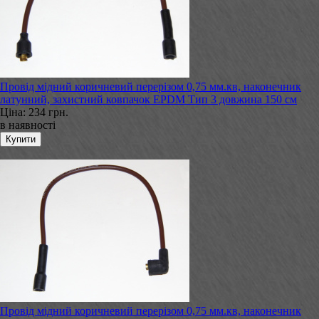
Провід мідний коричневий перерізом 0,75 мм.кв, наконечник
латунний, захистний ковпачок EPDM Тип 3 довжина 150 см
Ціна:
234 грн.
в наявності
Провід мідний коричневий перерізом 0,75 мм.кв, наконечник