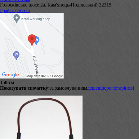
Голосківське шосе 2а, Кам'янець-Подільський 32315
Графік роботи
150 см
Показувати спочатку:
за замовчуванням
дешеві
дорогі
старі
нові