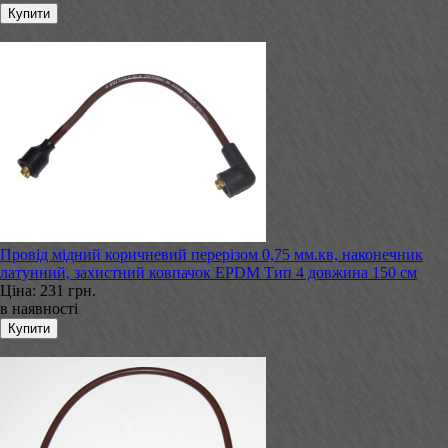
Провід мідний коричневий перерізом 0,75 мм.кв, наконечник
латунний, захистний ковпачок EPDM Тип 4 довжина 150 см
Ціна:
231 грн.
в наявності