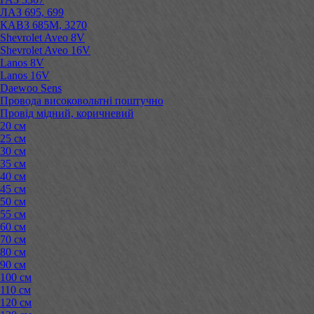
ЛАЗ 695, 699
КАВЗ 685М, 3270
Shevrolet Aveo 8V
Shevrolet Aveo 16V
Lanos 8V
Lanos 16V
Daewoo Sens
Провода високовольтні поштучно
Провід мідний, коричневий
20 см
25 см
30 см
35 см
40 см
45 см
50 см
55 см
60 см
70 см
80 см
90 см
100 см
110 см
120 см