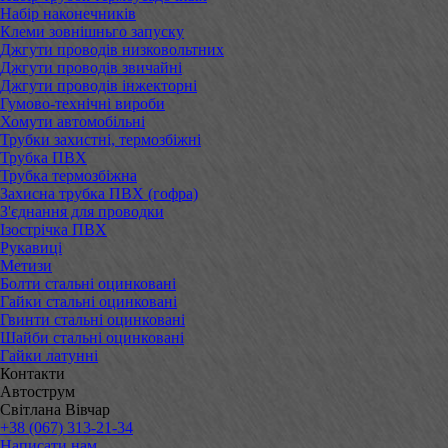
Набір наконечників
Клеми зовнішньго запуску
Джгути проводів низковольтних
Джгути проводів звичайні
Джгути проводів інжекторні
Гумово-технічні вироби
Хомути автомобільні
Трубки захистні, термозбіжні
Трубка ПВХ
Трубка термозбіжна
Захисна трубка ПВХ (гофра)
З'єднання для проводки
Ізострічка ПВХ
Рукавиці
Метизи
Болти стальні оцинковані
Гайки стальні оцинковані
Гвинти стальні оцинковані
Шайби стальні оцинковані
Гайки латунні
Контакти
Автострум
Світлана Вівчар
+38 (067) 313-21-34
Написати нам