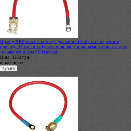
Провід АКБ плюс або мінус довжиною 450 см та перерізом
провода 35 мм.кв з підсиленною латунною ремонтною клемою
та наконечником SC (трубка)
Ціна:
3362 грн.
в наявності