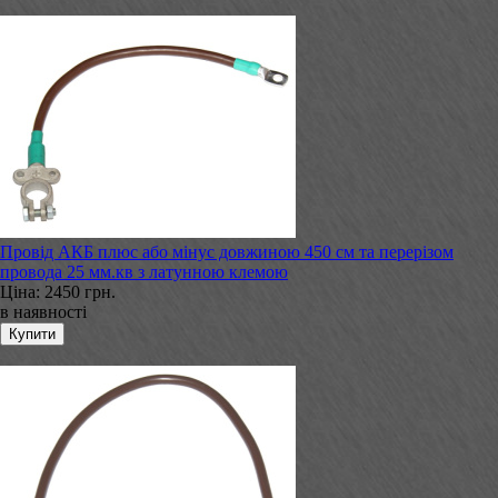
Провід АКБ плюс або мінус довжиною 450 см та перерізом
провода 25 мм.кв з латунною клемою
Ціна:
2450 грн.
в наявності