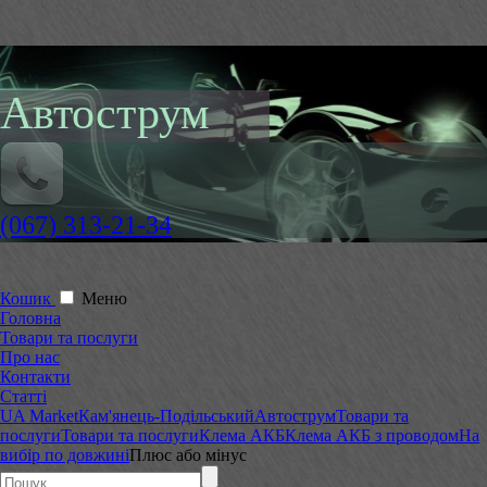
Автострум
(067) 313-21-34
Кошик
Меню
Головна
Товари та послуги
Про нас
Контакти
Статті
UA Market
Кам'янець-Подільський
Автострум
Товари та
послуги
Товари та послуги
Клема АКБ
Клема АКБ з проводом
На
вибір по довжині
Плюс або мінус