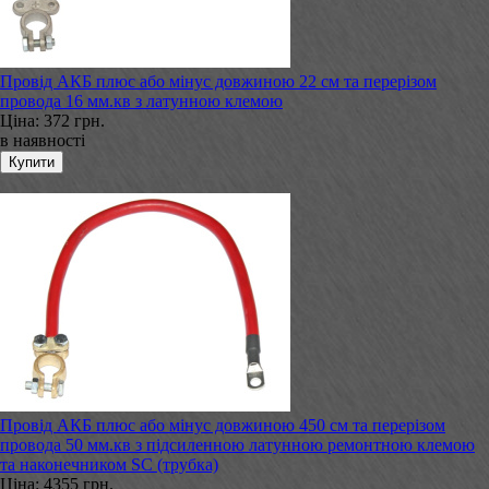
Провід АКБ плюс або мінус довжиною 22 см та перерізом
провода 16 мм.кв з латунною клемою
Ціна:
372 грн.
в наявності
Провід АКБ плюс або мінус довжиною 450 см та перерізом
провода 50 мм.кв з підсиленною латунною ремонтною клемою
та наконечником SC (трубка)
Ціна:
4355 грн.