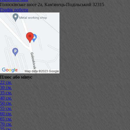
Голосківське шосе 2а, Кам'янець-Подільський 32315
Графік роботи
Плюс або мінус
22 см.
30 см.
35 см.
40 см.
50 см.
55 см.
60 см.
65 см.
70 см.
75 см.