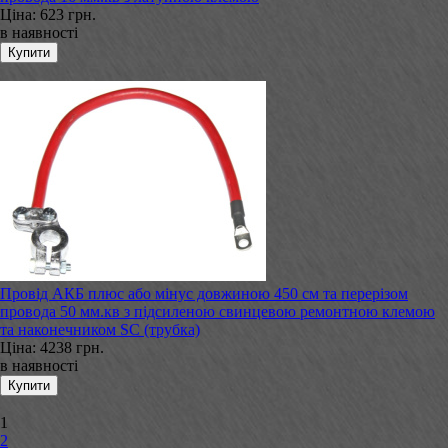
Ціна:
623 грн.
в наявності
Провід АКБ плюс або мінус довжиною 450 см та перерізом
провода 50 мм.кв з підсиленою свинцевою ремонтною клемою
та наконечником SC (трубка)
Ціна:
4238 грн.
в наявності
1
2