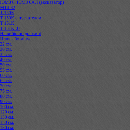
ЮМЗ 6, ЮМЗ 6АЛ (екскаватор)
МТЗ 82
Т 150К
Т 150К с пускателем
Т 151К
Т 151К-07
На вибір по довжині
Плюс або мінус
22 см.
30 см.
35 см.
40 см.
50 см.
55 см.
60 см.
65 см.
70 см.
75 см.
80 см.
90 см.
100 см.
120 см.
130 см.
150 см.
180 см.