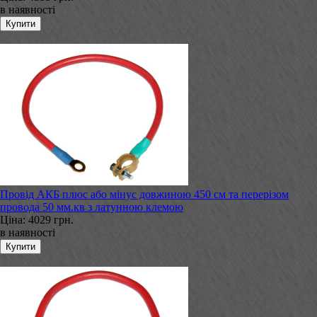
в наявності
Провід АКБ плюс або мінус довжиною 450 см та перерізом
провода 50 мм.кв з латунною клемою
Ціна:
4029 грн.
в наявності