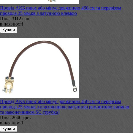
Провід АКБ плюс або мінус довжиною 450 см та перерізом
провода 35 мм.кв з латунною клемою
Ціна:
3112 грн.
в наявності
Провід АКБ плюс або мінус довжиною 450 см та перерізом
провода 25 мм.кв з підсиленною латунною ремонтною клемою
та наконечником SC (трубка)
Ціна:
2646 грн.
в наявності