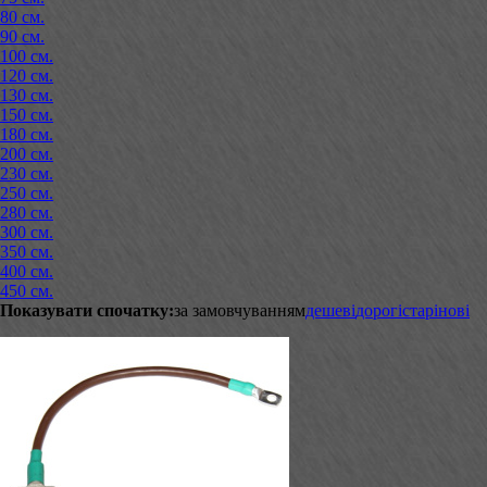
80 см.
90 см.
100 см.
120 см.
130 см.
150 см.
180 см.
200 см.
230 см.
250 см.
280 см.
300 см.
350 см.
400 см.
450 см.
Показувати спочатку:
за замовчуванням
дешеві
дорогі
старі
нові