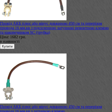
Провід АКБ плюс або мінус довжиною 450 см та перерізом
провода 16 мм.кв з підсиленною латунною ремонтною клемою
та наконечником SC (трубка)
Ціна:
1682 грн.
в наявності
Провід АКБ плюс або мінус довжиною 450 см та перерізом
провода 16 мм.кв з латунною клемою