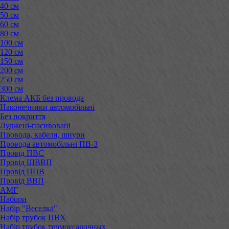
40 см
50 см
60 см
80 см
100 см
120 см
150 см
200 см
250 см
300 см
Клема АКБ без провода
Наконечники автомобільні
Без покриття
Луджені-пасивовані
Провода, кабеля, шнури
Провода автомобільні ПВ-3
Провід ПВС
Провід ШВВП
Провід ППВ
Провід ВВП
АМГ
Набори
Набір "Веселка"
Набір трубок ПВХ
Набір трубок термоусадочных