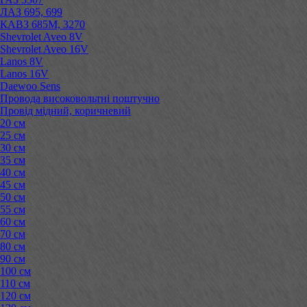
ЛАЗ 695, 699
КАВЗ 685М, 3270
Shevrolet Aveo 8V
Shevrolet Aveo 16V
Lanos 8V
Lanos 16V
Daewoo Sens
Провода високовольтні поштучно
Провід мідний, коричневий
20 см
25 см
30 см
35 см
40 см
45 см
50 см
55 см
60 см
70 см
80 см
90 см
100 см
110 см
120 см