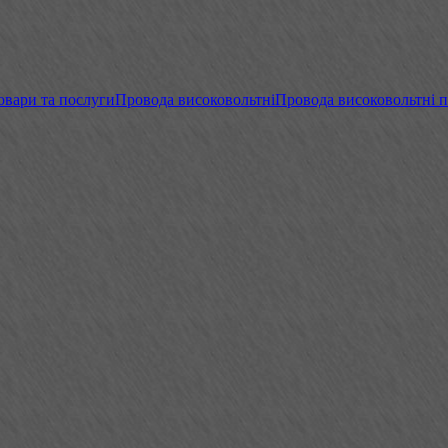
овари та послуги
Провода високовольтні
Провода високовольтні 