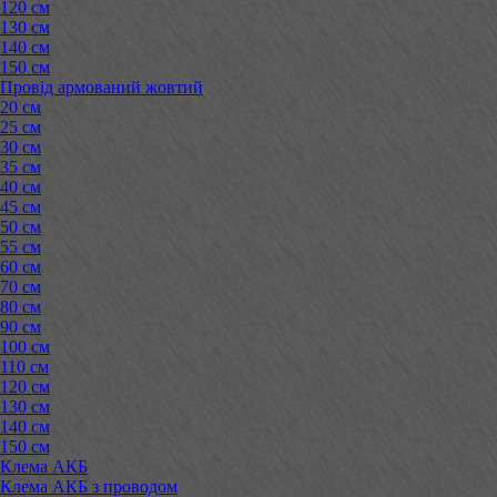
120 см
130 см
140 см
150 см
Провід армований жовтий
20 см
25 см
30 см
35 см
40 см
45 см
50 см
55 см
60 см
70 см
80 см
90 см
100 см
110 см
120 см
130 см
140 см
150 см
Клема АКБ
Клема АКБ з проводом