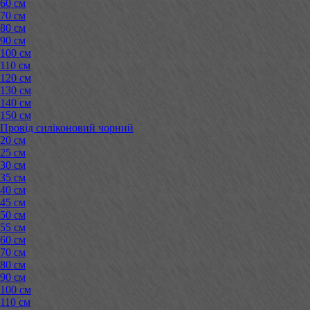
60 см
70 см
80 см
90 см
100 см
110 см
120 см
130 см
140 см
150 см
Провід силіконовий чорний
20 см
25 см
30 см
35 см
40 см
45 см
50 см
55 см
60 см
70 см
80 см
90 см
100 см
110 см