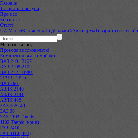
Головна
Товари та послуги
Про нас
Контакти
Статті
UA Market
Кам'янець-Подільський
Автострум
Товари та послуги
Т
Меню
каталогу
Провода високовольтні
Комплект для автомобілю
ВАЗ 2101-2107
ВАЗ 2108-2109
ВАЗ 2121 Нива
21213 Тайга
ВАЗ Ока
АЗЛК 2140
АЗЛК 2141
АЗЛК 408
ЗАЗ 968 (40)
ЗАЗ 30
ЗАЗ 1102 Таврія
1102 Таврія (крив)
ГАЗ 2410
ГАЗ 3110 (402)