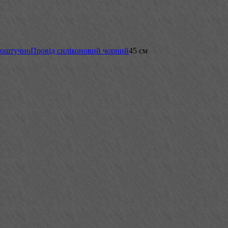
поштучно
Провід силіконовий чорний
45 см