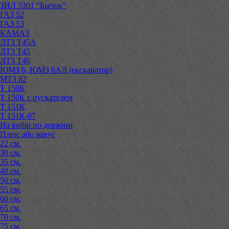
ЗИЛ 5301 "Бычок"
ГАЗ 52
ГАЗ 53
КАМАЗ
ЛТЗ Т45А
ЛТЗ Т45
ЛТЗ Т40
ЮМЗ 6, ЮМЗ 6АЛ (екскаватор)
МТЗ 82
Т 150К
Т 150К с пускателем
Т 151К
Т 151К-07
На вибір по довжині
Плюс або мінус
22 см.
30 см.
35 см.
40 см.
50 см.
55 см.
60 см.
65 см.
70 см.
75 см.