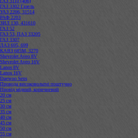
ГАЗ 3110 (406)
ГАЗ 3302 Газель
УАЗ 2206, 31514
РАФ 2203
ЗИЛ 130, 431610
ГАЗ 52
ГАЗ 53, ПАЗ 33205
ГАЗ 3307
ЛАЗ 695, 699
КАВЗ 685М, 3270
Shevrolet Aveo 8V
Shevrolet Aveo 16V
Lanos 8V
Lanos 16V
Daewoo Sens
Провода високовольтні поштучно
Провід мідний, коричневий
20 см
25 см
30 см
35 см
40 см
45 см
50 см
55 см