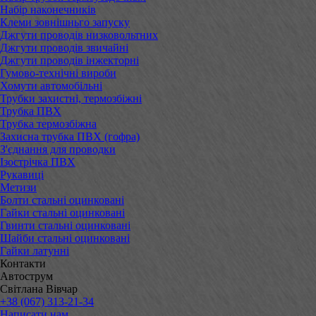
Набір наконечників
Клеми зовнішньго запуску
Джгути проводів низковольтних
Джгути проводів звичайні
Джгути проводів інжекторні
Гумово-технічні вироби
Хомути автомобільні
Трубки захистні, термозбіжні
Трубка ПВХ
Трубка термозбіжна
Захисна трубка ПВХ (гофра)
З'єднання для проводки
Ізострічка ПВХ
Рукавиці
Метизи
Болти стальні оцинковані
Гайки стальні оцинковані
Гвинти стальні оцинковані
Шайби стальні оцинковані
Гайки латунні
Контакти
Автострум
Світлана Вівчар
+38 (067) 313-21-34
Написати нам