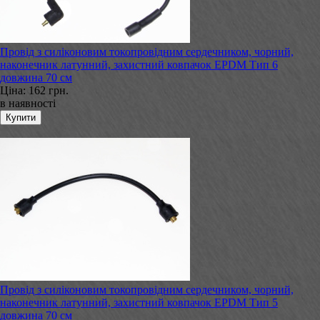
Провід з силіконовим токопровідним сердечником, чорний,
наконечник латунний, захистний ковпачок EPDM Тип 6
довжина 70 см
Ціна:
162 грн.
в наявності
Провід з силіконовим токопровідним сердечником, чорний,
наконечник латунний, захистний ковпачок EPDM Тип 5
довжина 70 см