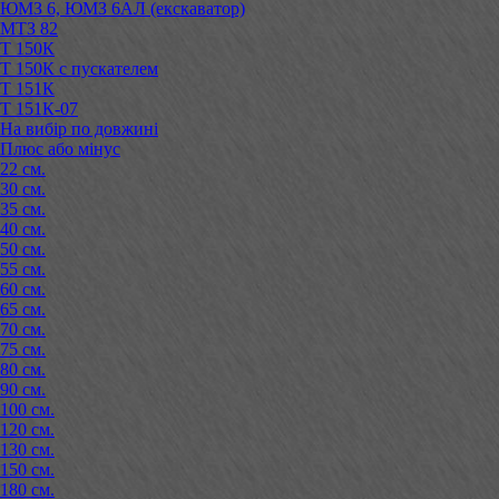
ЮМЗ 6, ЮМЗ 6АЛ (екскаватор)
МТЗ 82
Т 150К
Т 150К с пускателем
Т 151К
Т 151К-07
На вибір по довжині
Плюс або мінус
22 см.
30 см.
35 см.
40 см.
50 см.
55 см.
60 см.
65 см.
70 см.
75 см.
80 см.
90 см.
100 см.
120 см.
130 см.
150 см.
180 см.