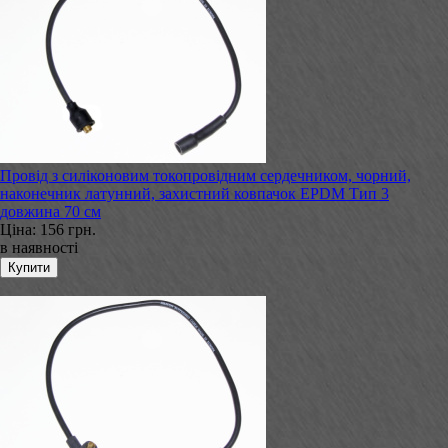
Провід з силіконовим токопровідним сердечником, чорний,
наконечник латунний, захистний ковпачок EPDM Тип 3
довжина 70 см
Ціна:
156 грн.
в наявності