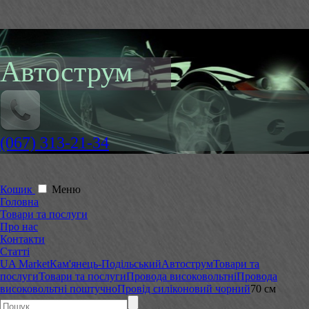
Автострум
(067) 313-21-34
Кошик
Меню
Головна
Товари та послуги
Про нас
Контакти
Статті
UA Market
Кам'янець-Подільський
Автострум
Товари та
послуги
Товари та послуги
Провода високовольтні
Провода
високовольтні поштучно
Провід силіконовий чорний
70 см