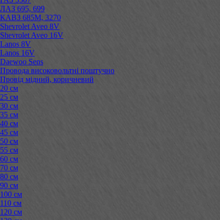
ЛАЗ 695, 699
КАВЗ 685М, 3270
Shevrolet Aveo 8V
Shevrolet Aveo 16V
Lanos 8V
Lanos 16V
Daewoo Sens
Провода високовольтні поштучно
Провід мідний, коричневий
20 см
25 см
30 см
35 см
40 см
45 см
50 см
55 см
60 см
70 см
80 см
90 см
100 см
110 см
120 см