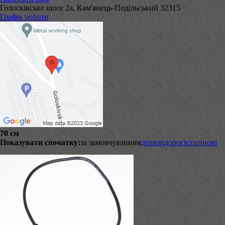
Голосківське шосе 2а, Кам'янець-Подільський 32315
Графік роботи
70 см
Показувати спочатку:
за замовчуванням
дешеві
дорогі
старі
нові