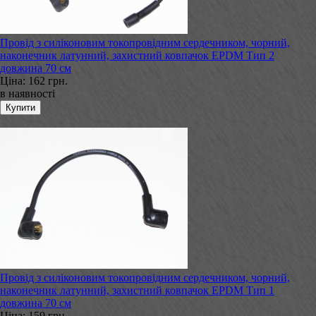
Провід з силіконовим токопровідним сердечником, чорний,
наконечник латунний, захистний ковпачок EPDM Тип 2
довжина 70 см
Ціна:
162 грн.
в наявності
Провід з силіконовим токопровідним сердечником, чорний,
наконечник латунний, захистний ковпачок EPDM Тип 1
довжина 70 см
Ціна:
159 грн.