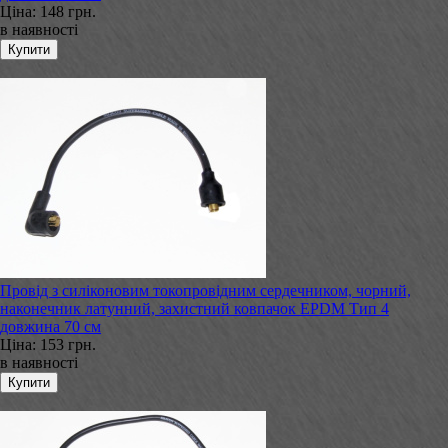
Ціна:
148 грн.
в наявності
Провід з силіконовим токопровідним сердечником, чорний,
наконечник латунний, захистний ковпачок EPDM Тип 4
довжина 70 см
Ціна:
153 грн.
в наявності