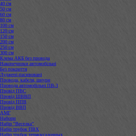
40 см
50 см
60 см
80 см
100 см
120 см
150 см
200 см
250 см
300 см
Клема АКБ без провода
Наконечники автомобільні
Без покриття
Луджені-пасивовані
Провода, кабеля, шнури
Провода автомобільні ПВ-3
Провід ПВС
Провід ШВВП
Провід ППВ
Провід ВВП
АМГ
Набори
Набір "Веселка"
Набір трубок ПВХ
Набір трубок термоусадочных