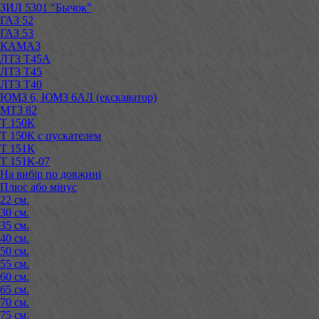
ЗИЛ 5301 "Бычок"
ГАЗ 52
ГАЗ 53
КАМАЗ
ЛТЗ Т45А
ЛТЗ Т45
ЛТЗ Т40
ЮМЗ 6, ЮМЗ 6АЛ (екскаватор)
МТЗ 82
Т 150К
Т 150К с пускателем
Т 151К
Т 151К-07
На вибір по довжині
Плюс або мінус
22 см.
30 см.
35 см.
40 см.
50 см.
55 см.
60 см.
65 см.
70 см.
75 см.