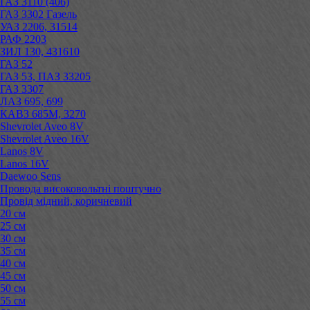
ГАЗ 3110 (406)
ГАЗ 3302 Газель
УАЗ 2206, 31514
РАФ 2203
ЗИЛ 130, 431610
ГАЗ 52
ГАЗ 53, ПАЗ 33205
ГАЗ 3307
ЛАЗ 695, 699
КАВЗ 685М, 3270
Shevrolet Aveo 8V
Shevrolet Aveo 16V
Lanos 8V
Lanos 16V
Daewoo Sens
Провода високовольтні поштучно
Провід мідний, коричневий
20 см
25 см
30 см
35 см
40 см
45 см
50 см
55 см