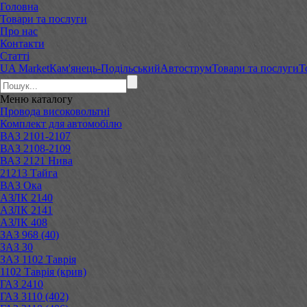
Головна
Товари та послуги
Про нас
Контакти
Статті
UA Market
Кам'янець-Подільський
Автострум
Товари та послуги
Т
Меню
каталогу
Провода високовольтні
Комплект для автомобілю
ВАЗ 2101-2107
ВАЗ 2108-2109
ВАЗ 2121 Нива
21213 Тайга
ВАЗ Ока
АЗЛК 2140
АЗЛК 2141
АЗЛК 408
ЗАЗ 968 (40)
ЗАЗ 30
ЗАЗ 1102 Таврія
1102 Таврія (крив)
ГАЗ 2410
ГАЗ 3110 (402)