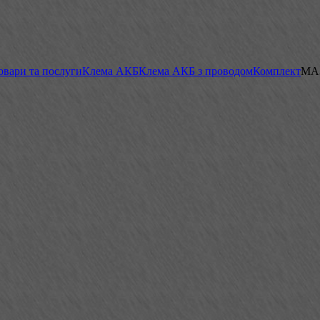
овари та послуги
Клема АКБ
Клема АКБ з проводом
Комплект
МА