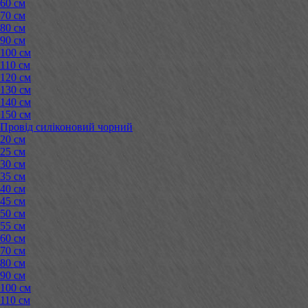
60 см
70 см
80 см
90 см
100 см
110 см
120 см
130 см
140 см
150 см
Провід силіконовий чорний
20 см
25 см
30 см
35 см
40 см
45 см
50 см
55 см
60 см
70 см
80 см
90 см
100 см
110 см