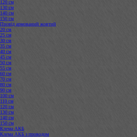
120 см
130 см
140 см
150 см
Провід армований жовтий
20 см
25 см
30 см
35 см
40 см
45 см
50 см
55 см
60 см
70 см
80 см
90 см
100 см
110 см
120 см
130 см
140 см
150 см
Клема АКБ
Клема АКБ з проводом