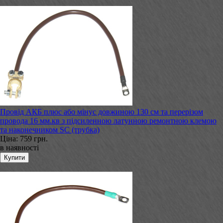
Провід АКБ плюс або мінус довжиною 130 см та перерізом
провода 16 мм.кв з підсиленною латунною ремонтною клемою
та наконечником SC (трубка)
Ціна:
759 грн.
в наявності