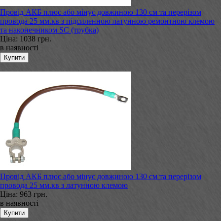
Провід АКБ плюс або мінус довжиною 130 см та перерізом
провода 25 мм.кв з підсиленною латунною ремонтною клемою
та наконечником SC (трубка)
Ціна:
1038 грн.
в наявності
Провід АКБ плюс або мінус довжиною 130 см та перерізом
провода 25 мм.кв з латунною клемою
Ціна:
963 грн.
в наявності