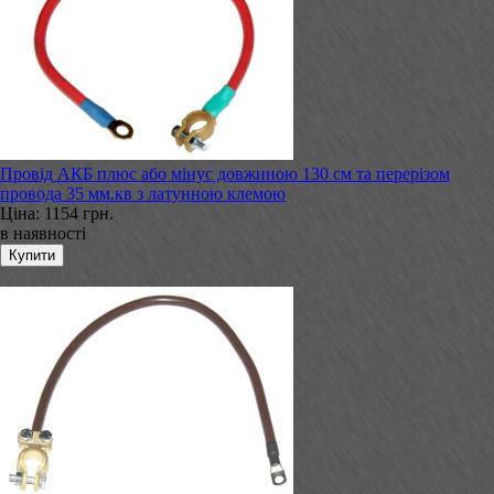
Провід АКБ плюс або мінус довжиною 130 см та перерізом
провода 35 мм.кв з латунною клемою
Ціна:
1154 грн.
в наявності