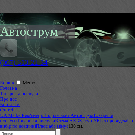
Автострум
(067) 313-21-34
Кошик
Меню
Головна
Товари та послуги
Про нас
Контакти
Статті
UA Market
Кам'янець-Подільський
Автострум
Товари та
послуги
Товари та послуги
Клема АКБ
Клема АКБ з проводом
На
вибір по довжині
Плюс або мінус
130 см.