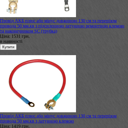
Провід АКБ плюс або мінус довжиною 130 см та перерізом
провода 50 мм.кв з підсиленною латунною ремонтною клемою
та наконечником SC (трубка)
Ціна:
1531 грн.
в наявності
Провід АКБ плюс або мінус довжиною 130 см та перерізом
провода 50 мм.кв з латунною клемою
Ціна:
1419 грн.