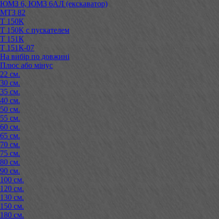
ЮМЗ 6, ЮМЗ 6АЛ (екскаватор)
МТЗ 82
Т 150К
Т 150К с пускателем
Т 151К
Т 151К-07
На вибір по довжині
Плюс або мінус
22 см.
30 см.
35 см.
40 см.
50 см.
55 см.
60 см.
65 см.
70 см.
75 см.
80 см.
90 см.
100 см.
120 см.
130 см.
150 см.
180 см.