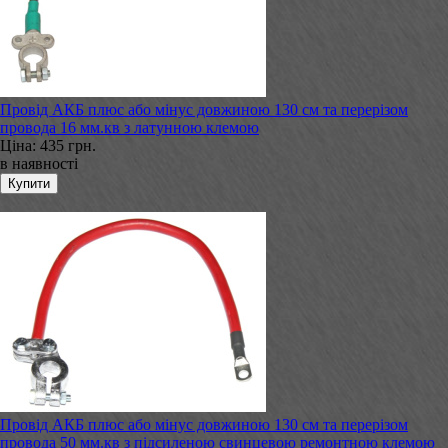
Провід АКБ плюс або мінус довжиною 130 см та перерізом
провода 16 мм.кв з латунною клемою
Ціна:
435 грн.
в наявності
Провід АКБ плюс або мінус довжиною 130 см та перерізом
провода 50 мм.кв з підсиленою свинцевою ремонтною клемою