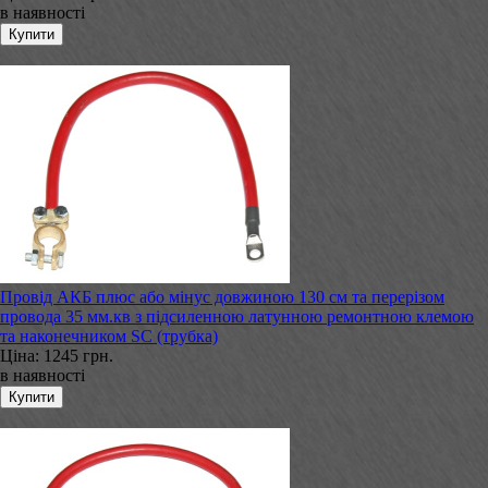
в наявності
Провід АКБ плюс або мінус довжиною 130 см та перерізом
провода 35 мм.кв з підсиленною латунною ремонтною клемою
та наконечником SC (трубка)
Ціна:
1245 грн.
в наявності