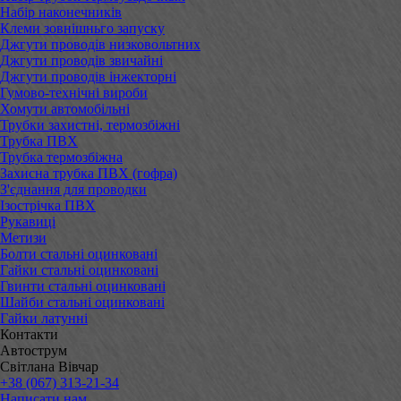
Набір наконечників
Клеми зовнішньго запуску
Джгути проводів низковольтних
Джгути проводів звичайні
Джгути проводів інжекторні
Гумово-технічні вироби
Хомути автомобільні
Трубки захистні, термозбіжні
Трубка ПВХ
Трубка термозбіжна
Захисна трубка ПВХ (гофра)
З'єднання для проводки
Ізострічка ПВХ
Рукавиці
Метизи
Болти стальні оцинковані
Гайки стальні оцинковані
Гвинти стальні оцинковані
Шайби стальні оцинковані
Гайки латунні
Контакти
Автострум
Світлана Вівчар
+38 (067) 313-21-34
Написати нам