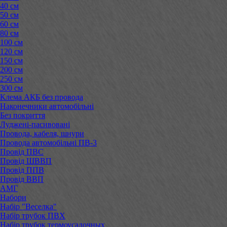
40 см
50 см
60 см
80 см
100 см
120 см
150 см
200 см
250 см
300 см
Клема АКБ без провода
Наконечники автомобільні
Без покриття
Луджені-пасивовані
Провода, кабеля, шнури
Провода автомобільні ПВ-3
Провід ПВС
Провід ШВВП
Провід ППВ
Провід ВВП
АМГ
Набори
Набір "Веселка"
Набір трубок ПВХ
Набір трубок термоусадочных