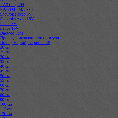
ЛАЗ 695, 699
КАВЗ 685М, 3270
Shevrolet Aveo 8V
Shevrolet Aveo 16V
Lanos 8V
Lanos 16V
Daewoo Sens
Провода високовольтні поштучно
Провід мідний, коричневий
20 см
25 см
30 см
35 см
40 см
45 см
50 см
55 см
60 см
70 см
80 см
90 см
100 см
110 см
120 см