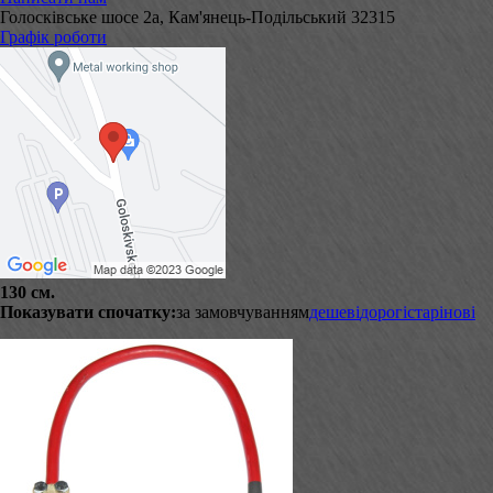
Голосківське шосе 2а, Кам'янець-Подільський 32315
Графік роботи
130 см.
Показувати спочатку:
за замовчуванням
дешеві
дорогі
старі
нові