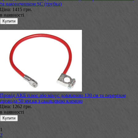
та наконечником SC (трубка)
Ціна:
1415 грн.
в наявності
Провід АКБ плюс або мінус довжиною 130 см та перерізом
провода 50 мм.кв з свинцевою клемою
Ціна:
1262 грн.
в наявності
1
2