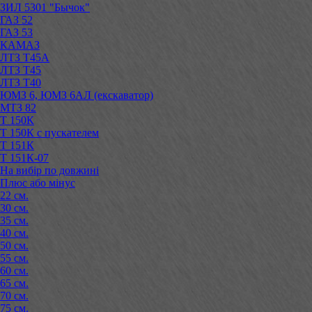
ЗИЛ 5301 "Бычок"
ГАЗ 52
ГАЗ 53
КАМАЗ
ЛТЗ Т45А
ЛТЗ Т45
ЛТЗ Т40
ЮМЗ 6, ЮМЗ 6АЛ (екскаватор)
МТЗ 82
Т 150К
Т 150К с пускателем
Т 151К
Т 151К-07
На вибір по довжині
Плюс або мінус
22 см.
30 см.
35 см.
40 см.
50 см.
55 см.
60 см.
65 см.
70 см.
75 см.