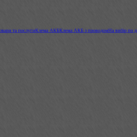
овари та послуги
Клема АКБ
Клема АКБ з проводом
На вибір по 