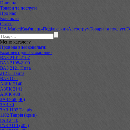
Головна
Товари та послуги
Про нас
Контакти
Статті
UA Market
Кам'янець-Подільський
Автострум
Товари та послуги
Т
Меню
каталогу
Провода високовольтні
Комплект для автомобілю
ВАЗ 2101-2107
ВАЗ 2108-2109
ВАЗ 2121 Нива
21213 Тайга
ВАЗ Ока
АЗЛК 2140
АЗЛК 2141
АЗЛК 408
ЗАЗ 968 (40)
ЗАЗ 30
ЗАЗ 1102 Таврія
1102 Таврія (крив)
ГАЗ 2410
ГАЗ 3110 (402)