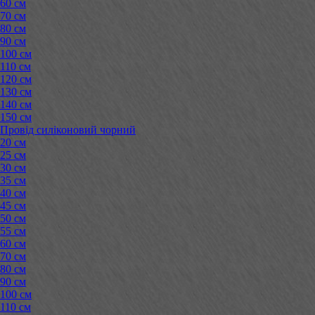
60 см
70 см
80 см
90 см
100 см
110 см
120 см
130 см
140 см
150 см
Провід силіконовий чорний
20 см
25 см
30 см
35 см
40 см
45 см
50 см
55 см
60 см
70 см
80 см
90 см
100 см
110 см