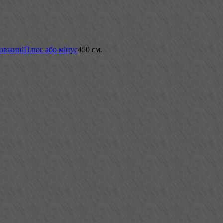
довжині
Плюс або мінус
450 см.