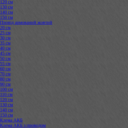
120 см
130 см
140 см
150 см
Провід армований жовтий
20 см
25 см
30 см
35 см
40 см
45 см
50 см
55 см
60 см
70 см
80 см
90 см
100 см
110 см
120 см
130 см
140 см
150 см
Клема АКБ
Клема АКБ з проводом