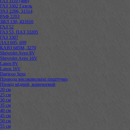
ГАЗ 3110 (406)
ГАЗ 3302 Газель
УАЗ 2206, 31514
РАФ 2203
ЗИЛ 130, 431610
ГАЗ 52
ГАЗ 53, ПАЗ 33205
ГАЗ 3307
ЛАЗ 695, 699
КАВЗ 685М, 3270
Shevrolet Aveo 8V
Shevrolet Aveo 16V
Lanos 8V
Lanos 16V
Daewoo Sens
Провода високовольтні поштучно
Провід мідний, коричневий
20 см
25 см
30 см
35 см
40 см
45 см
50 см
55 см