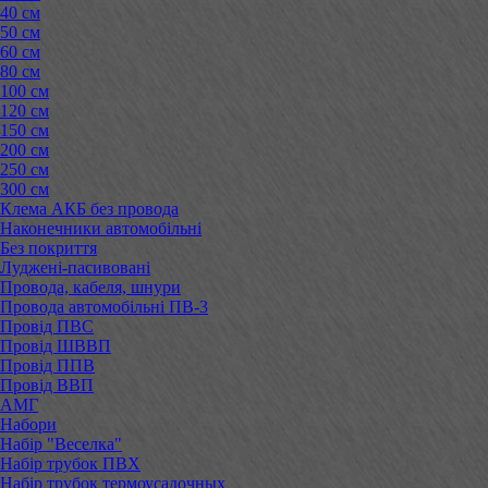
40 см
50 см
60 см
80 см
100 см
120 см
150 см
200 см
250 см
300 см
Клема АКБ без провода
Наконечники автомобільні
Без покриття
Луджені-пасивовані
Провода, кабеля, шнури
Провода автомобільні ПВ-3
Провід ПВС
Провід ШВВП
Провід ППВ
Провід ВВП
АМГ
Набори
Набір "Веселка"
Набір трубок ПВХ
Набір трубок термоусадочных