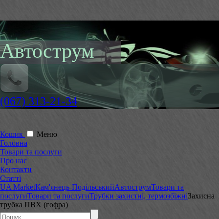
Автострум
(067) 313-21-34
Кошик
Меню
Головна
Товари та послуги
Про нас
Контакти
Статті
UA Market
Кам'янець-Подільський
Автострум
Товари та
послуги
Товари та послуги
Трубки захистні, термозбіжні
Захисна
трубка ПВХ (гофра)