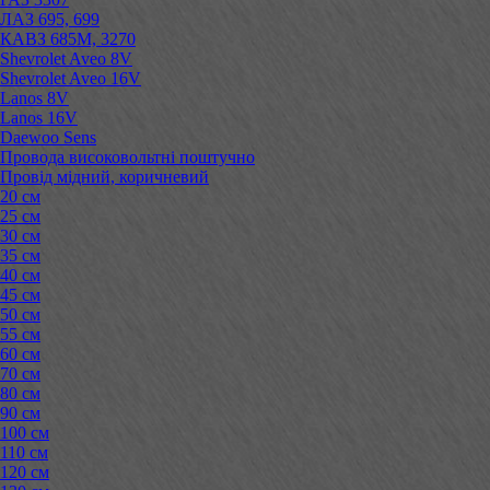
ЛАЗ 695, 699
КАВЗ 685М, 3270
Shevrolet Aveo 8V
Shevrolet Aveo 16V
Lanos 8V
Lanos 16V
Daewoo Sens
Провода високовольтні поштучно
Провід мідний, коричневий
20 см
25 см
30 см
35 см
40 см
45 см
50 см
55 см
60 см
70 см
80 см
90 см
100 см
110 см
120 см