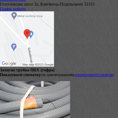
Голосківське шосе 2а, Кам'янець-Подільський 32315
Графік роботи
Захисна трубка ПВХ (гофра)
Показувати спочатку:
за замовчуванням
дешеві
дорогі
старі
нові