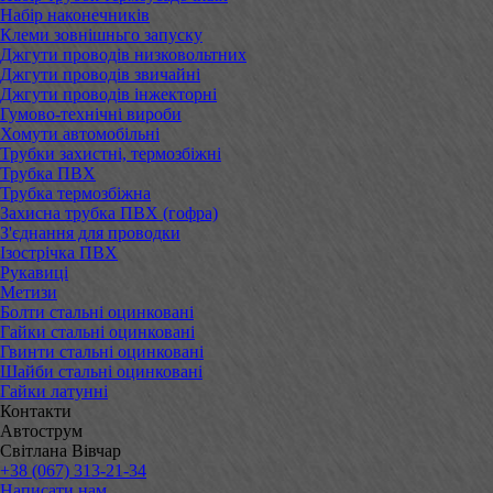
Набір наконечників
Клеми зовнішньго запуску
Джгути проводів низковольтних
Джгути проводів звичайні
Джгути проводів інжекторні
Гумово-технічні вироби
Хомути автомобільні
Трубки захистні, термозбіжні
Трубка ПВХ
Трубка термозбіжна
Захисна трубка ПВХ (гофра)
З'єднання для проводки
Ізострічка ПВХ
Рукавиці
Метизи
Болти стальні оцинковані
Гайки стальні оцинковані
Гвинти стальні оцинковані
Шайби стальні оцинковані
Гайки латунні
Контакти
Автострум
Світлана Вівчар
+38 (067) 313-21-34
Написати нам