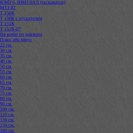
ЮМЗ 6, ЮМЗ 6АЛ (екскаватор)
МТЗ 82
Т 150К
Т 150К с пускателем
Т 151К
Т 151К-07
На вибір по довжині
Плюс або мінус
22 см.
30 см.
35 см.
40 см.
50 см.
55 см.
60 см.
65 см.
70 см.
75 см.
80 см.
90 см.
100 см.
120 см.
130 см.
150 см.
180 см.