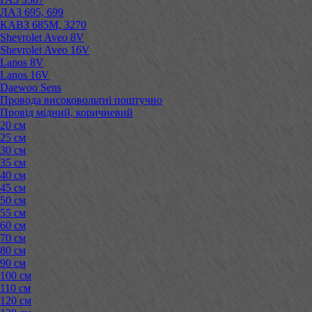
ЛАЗ 695, 699
КАВЗ 685М, 3270
Shevrolet Aveo 8V
Shevrolet Aveo 16V
Lanos 8V
Lanos 16V
Daewoo Sens
Провода високовольтні поштучно
Провід мідний, коричневий
20 см
25 см
30 см
35 см
40 см
45 см
50 см
55 см
60 см
70 см
80 см
90 см
100 см
110 см
120 см