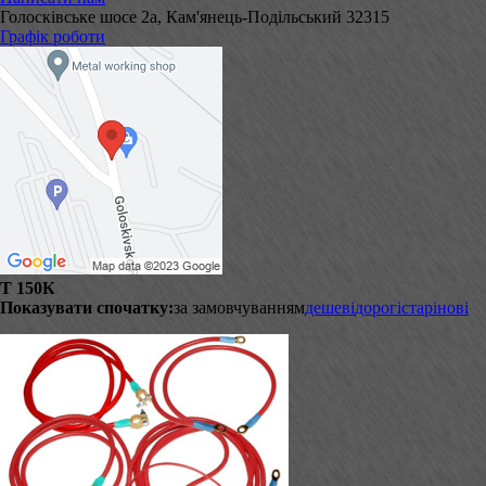
Голосківське шосе 2а, Кам'янець-Подільський 32315
Графік роботи
Т 150К
Показувати спочатку:
за замовчуванням
дешеві
дорогі
старі
нові