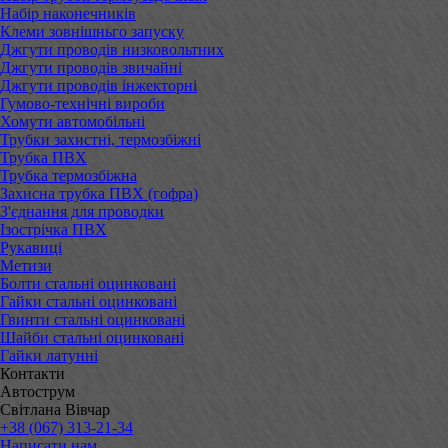
Набір наконечників
Клеми зовнішньго запуску
Джгути проводів низковольтних
Джгути проводів звичайні
Джгути проводів інжекторні
Гумово-технічні вироби
Хомути автомобільні
Трубки захистні, термозбіжні
Трубка ПВХ
Трубка термозбіжна
Захисна трубка ПВХ (гофра)
З'єднання для проводки
Ізострічка ПВХ
Рукавиці
Метизи
Болти стальні оцинковані
Гайки стальні оцинковані
Гвинти стальні оцинковані
Шайби стальні оцинковані
Гайки латунні
Контакти
Автострум
Світлана Вівчар
+38 (067) 313-21-34
Написати нам