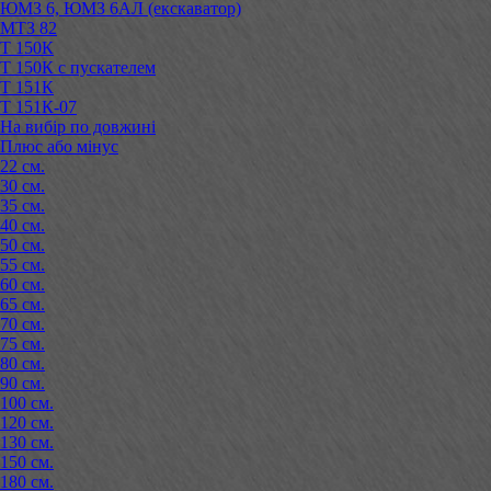
ЮМЗ 6, ЮМЗ 6АЛ (екскаватор)
МТЗ 82
Т 150К
Т 150К с пускателем
Т 151К
Т 151К-07
На вибір по довжині
Плюс або мінус
22 см.
30 см.
35 см.
40 см.
50 см.
55 см.
60 см.
65 см.
70 см.
75 см.
80 см.
90 см.
100 см.
120 см.
130 см.
150 см.
180 см.