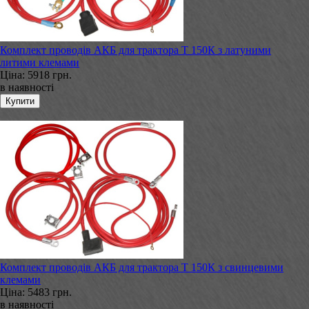
Комплект проводів АКБ для трактора Т 150К з латуними
литими клемами
Ціна:
5918 грн.
в наявності
Комплект проводів АКБ для трактора Т 150К з свинцевими
клемами
Ціна:
5483 грн.
в наявності