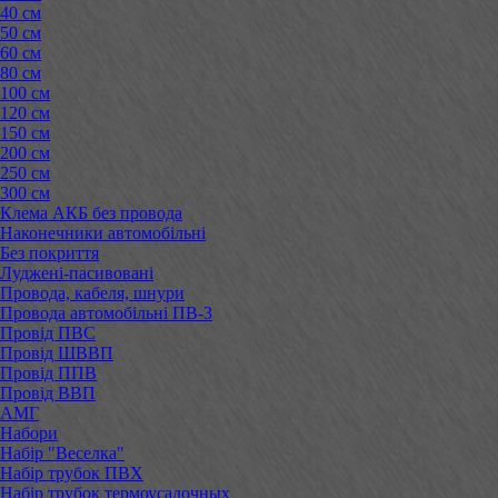
40 см
50 см
60 см
80 см
100 см
120 см
150 см
200 см
250 см
300 см
Клема АКБ без провода
Наконечники автомобільні
Без покриття
Луджені-пасивовані
Провода, кабеля, шнури
Провода автомобільні ПВ-3
Провід ПВС
Провід ШВВП
Провід ППВ
Провід ВВП
АМГ
Набори
Набір "Веселка"
Набір трубок ПВХ
Набір трубок термоусадочных