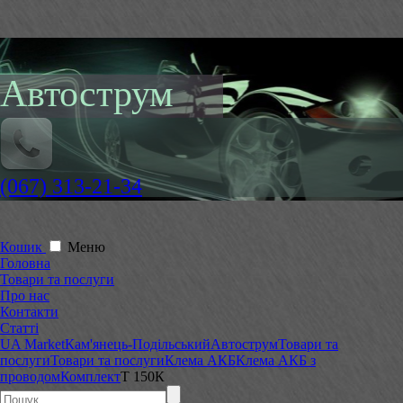
Автострум
(067) 313-21-34
Кошик
Меню
Головна
Товари та послуги
Про нас
Контакти
Статті
UA Market
Кам'янець-Подільський
Автострум
Товари та
послуги
Товари та послуги
Клема АКБ
Клема АКБ з
проводом
Комплект
Т 150К