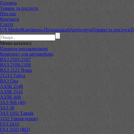
Головна
Товари та послуги
Про нас
Контакти
Статті
UA Market
Кам'янець-Подільський
Автострум
Товари та послуги
Т
Меню
каталогу
Провода високовольтні
Комплект для автомобілю
ВАЗ 2101-2107
ВАЗ 2108-2109
ВАЗ 2121 Нива
21213 Тайга
ВАЗ Ока
АЗЛК 2140
АЗЛК 2141
АЗЛК 408
ЗАЗ 968 (40)
ЗАЗ 30
ЗАЗ 1102 Таврія
1102 Таврія (крив)
ГАЗ 2410
ГАЗ 3110 (402)