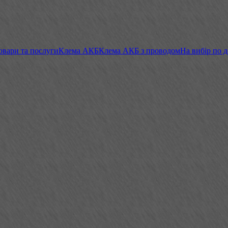
овари та послуги
Клема АКБ
Клема АКБ з проводом
На вибір по 