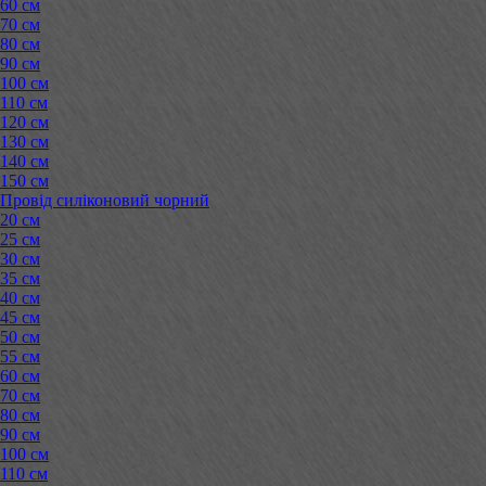
60 см
70 см
80 см
90 см
100 см
110 см
120 см
130 см
140 см
150 см
Провід силіконовий чорний
20 см
25 см
30 см
35 см
40 см
45 см
50 см
55 см
60 см
70 см
80 см
90 см
100 см
110 см