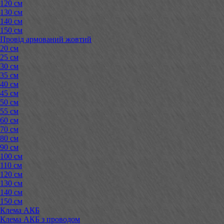
120 см
130 см
140 см
150 см
Провід армований жовтий
20 см
25 см
30 см
35 см
40 см
45 см
50 см
55 см
60 см
70 см
80 см
90 см
100 см
110 см
120 см
130 см
140 см
150 см
Клема АКБ
Клема АКБ з проводом