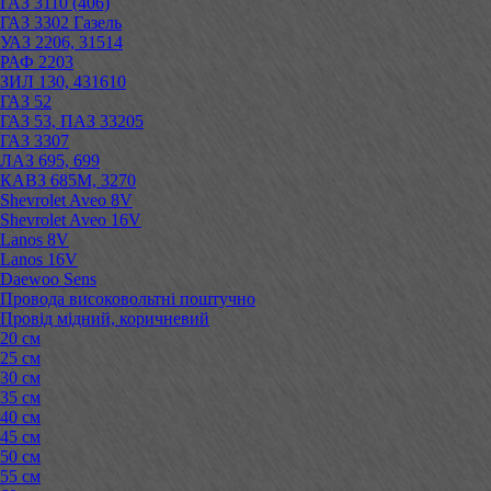
ГАЗ 3110 (406)
ГАЗ 3302 Газель
УАЗ 2206, 31514
РАФ 2203
ЗИЛ 130, 431610
ГАЗ 52
ГАЗ 53, ПАЗ 33205
ГАЗ 3307
ЛАЗ 695, 699
КАВЗ 685М, 3270
Shevrolet Aveo 8V
Shevrolet Aveo 16V
Lanos 8V
Lanos 16V
Daewoo Sens
Провода високовольтні поштучно
Провід мідний, коричневий
20 см
25 см
30 см
35 см
40 см
45 см
50 см
55 см