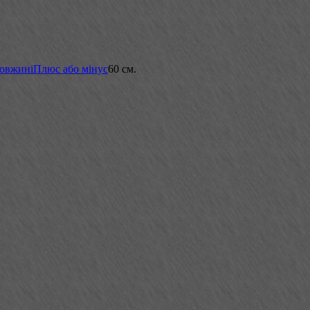
довжині
Плюс або мінус
60 см.