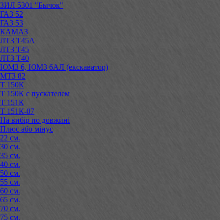
ЗИЛ 5301 "Бычок"
ГАЗ 52
ГАЗ 53
КАМАЗ
ЛТЗ Т45А
ЛТЗ Т45
ЛТЗ Т40
ЮМЗ 6, ЮМЗ 6АЛ (екскаватор)
МТЗ 82
Т 150К
Т 150К с пускателем
Т 151К
Т 151К-07
На вибір по довжині
Плюс або мінус
22 см.
30 см.
35 см.
40 см.
50 см.
55 см.
60 см.
65 см.
70 см.
75 см.