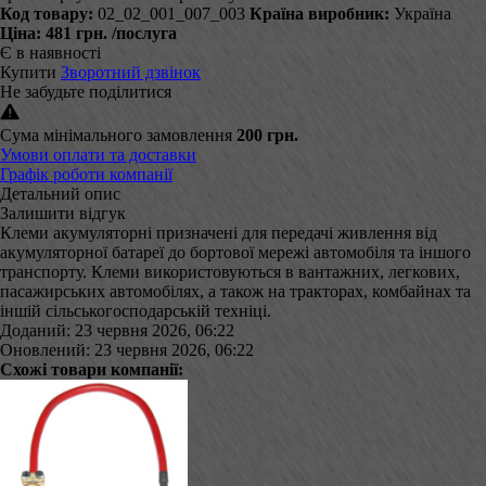
Код товару:
02_02_001_007_003
Країна виробник:
Україна
Ціна:
481 грн.
/послуга
Є в наявності
Купити
Зворотний дзвінок
Не забудьте поділитися
Сума мінімального замовлення
200 грн.
Умови оплати та доставки
Графік роботи компанії
Детальний опис
Залишити відгук
Клеми акумуляторні призначені для передачі живлення від
акумуляторної батареї до бортової мережі автомобіля та іншого
транспорту. Клеми використовуються в вантажних, легкових,
пасажирських автомобілях, а також на тракторах, комбайнах та
іншій сільськогосподарській техніці.
Доданий: 23 червня 2026, 06:22
Оновлений: 23 червня 2026, 06:22
Схожі товари компанії: