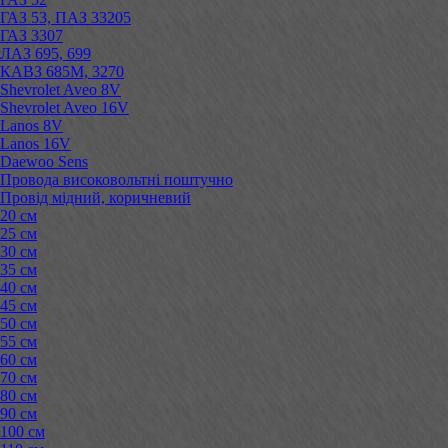
ГАЗ 53, ПАЗ 33205
ГАЗ 3307
ЛАЗ 695, 699
КАВЗ 685М, 3270
Shevrolet Aveo 8V
Shevrolet Aveo 16V
Lanos 8V
Lanos 16V
Daewoo Sens
Провода високовольтні поштучно
Провід мідний, коричневий
20 см
25 см
30 см
35 см
40 см
45 см
50 см
55 см
60 см
70 см
80 см
90 см
100 см