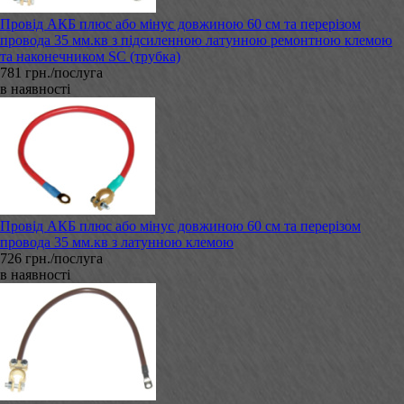
Провід АКБ плюс або мінус довжиною 60 см та перерізом
провода 35 мм.кв з підсиленною латунною ремонтною клемою
та наконечником SC (трубка)
781 грн./послуга
в наявності
Провід АКБ плюс або мінус довжиною 60 см та перерізом
провода 35 мм.кв з латунною клемою
726 грн./послуга
в наявності