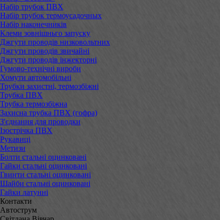
Набір трубок ПВХ
Набір трубок термоусадочных
Набір наконечників
Клеми зовнішньго запуску
Джгути проводів низковольтних
Джгути проводів звичайні
Джгути проводів інжекторні
Гумово-технічні вироби
Хомути автомобільні
Трубки захистні, термозбіжні
Трубка ПВХ
Трубка термозбіжна
Захисна трубка ПВХ (гофра)
З'єднання для проводки
Ізострічка ПВХ
Рукавиці
Метизи
Болти стальні оцинковані
Гайки стальні оцинковані
Гвинти стальні оцинковані
Шайби стальні оцинковані
Гайки латунні
Контакти
Автострум
Світлана Вівчар