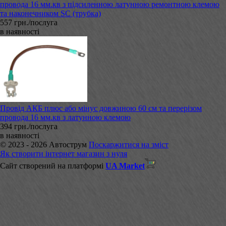
провода 16 мм.кв з підсиленною латунною ремонтною клемою
та наконечником SC (трубка)
557 грн./послуга
в наявності
Провід АКБ плюс або мінус довжиною 60 см та перерізом
провода 16 мм.кв з латунною клемою
394 грн./послуга
в наявності
© 2023 - 2026 Автострум
Поскаржитися на зміст
Як створити інтернет магазин з нуля
Сайт створений на платформі
UA Market