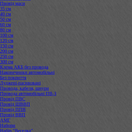
Провід маси
35 см
40 см
50 см
60 см
80 см
100 см
120 см
150 см
200 см
250 см
300 см
Клема АКБ без провода
Наконечники автомобільні
Без покриття
Луджені-пасивовані
Провода, кабеля, шнури
Провода автомобільні ПВ-3
Провід ПВС
Провід ШВВП
Провід ППВ
Провід ВВП
АМГ
Набори
Набір "Веселка"