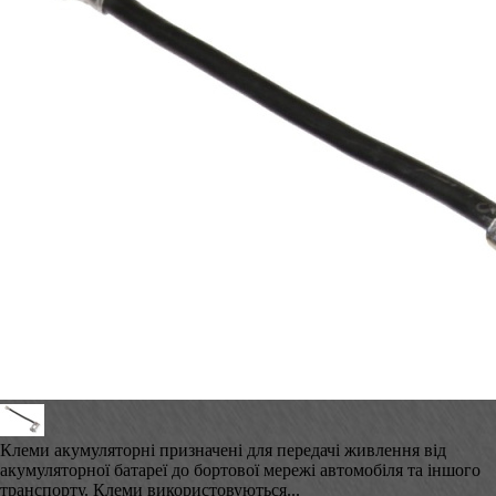
Клеми акумуляторні призначені для передачі живлення від
акумуляторної батареї до бортової мережі автомобіля та іншого
транспорту. Клеми використовуються...