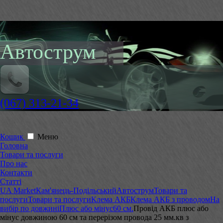
Автострум
(067) 313-21-34
Кошик
Меню
Головна
Товари та послуги
Про нас
Контакти
Статті
UA Market
Кам'янець-Подільський
Автострум
Товари та
послуги
Товари та послуги
Клема АКБ
Клема АКБ з проводом
На
вибір по довжині
Плюс або мінус
60 см.
Провід АКБ плюс або
мінус довжиною 60 см та перерізом провода 25 мм.кв з