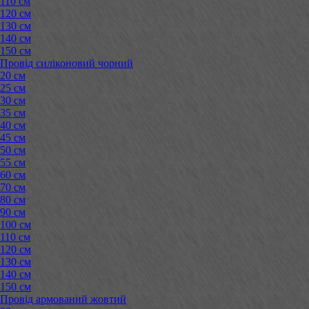
110 см
120 см
130 см
140 см
150 см
Провід силіконовий чорний
20 см
25 см
30 см
35 см
40 см
45 см
50 см
55 см
60 см
70 см
80 см
90 см
100 см
110 см
120 см
130 см
140 см
150 см
Провід армований жовтий