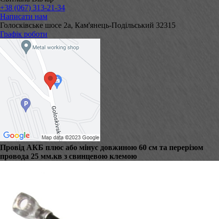
+38 (067) 313-21-34
Написати нам
Голосківське шосе 2а, Кам'янець-Подільський 32315
Графік роботи
Провід АКБ плюс або мінус довжиною 60 см та перерізом
провода 25 мм.кв з свинцевою клемою