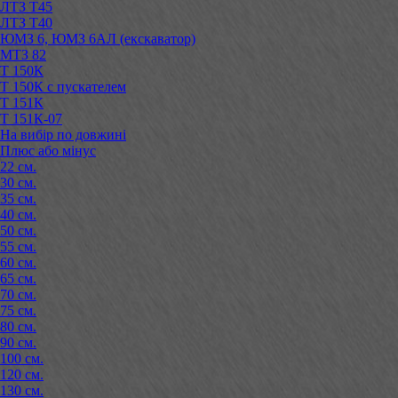
ЛТЗ Т45
ЛТЗ Т40
ЮМЗ 6, ЮМЗ 6АЛ (екскаватор)
МТЗ 82
Т 150К
Т 150К с пускателем
Т 151К
Т 151К-07
На вибір по довжині
Плюс або мінус
22 см.
30 см.
35 см.
40 см.
50 см.
55 см.
60 см.
65 см.
70 см.
75 см.
80 см.
90 см.
100 см.
120 см.
130 см.