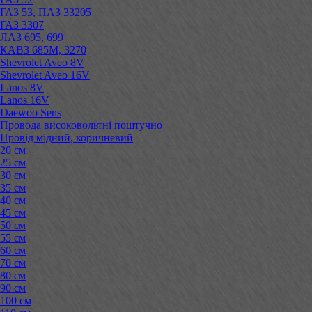
ГАЗ 53, ПАЗ 33205
ГАЗ 3307
ЛАЗ 695, 699
КАВЗ 685М, 3270
Shevrolet Aveo 8V
Shevrolet Aveo 16V
Lanos 8V
Lanos 16V
Daewoo Sens
Провода високовольтні поштучно
Провід мідний, коричневий
20 см
25 см
30 см
35 см
40 см
45 см
50 см
55 см
60 см
70 см
80 см
90 см
100 см