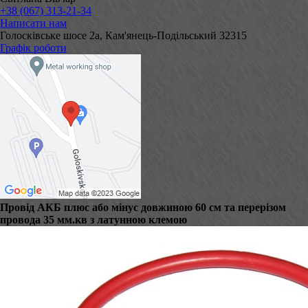
+38 (067) 313-21-34
Написати нам
Голосківське шосе 2а, Кам'янець-Подільський 32315
Графік роботи
Провід АКБ плюс або мінус довжиною 60 см та перерізом
провода 35 мм.кв з латунною клемою