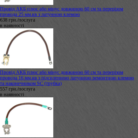
Провід АКБ плюс або мінус довжиною 60 см та перерізом
провода 25 мм.кв з латунною клемою
638 грн./послуга
в наявності
Провід АКБ плюс або мінус довжиною 60 см та перерізом
провода 16 мм.кв з підсиленною латунною ремонтною клемою
та наконечником SC (трубка)
557 грн./послуга
в наявності