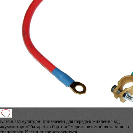
Клеми акумуляторні призначені для передачі живлення від
акумуляторної батареї до бортової мережі автомобіля та іншого
транспорту. Клеми використовуються...