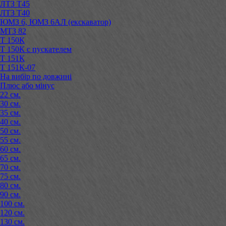
ЛТЗ Т45
ЛТЗ Т40
ЮМЗ 6, ЮМЗ 6АЛ (екскаватор)
МТЗ 82
Т 150К
Т 150К с пускателем
Т 151К
Т 151К-07
На вибір по довжині
Плюс або мінус
22 см.
30 см.
35 см.
40 см.
50 см.
55 см.
60 см.
65 см.
70 см.
75 см.
80 см.
90 см.
100 см.
120 см.
130 см.