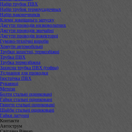
Набір трубок ПВХ
Набір трубок термоусадочных
Набір наконечників
Клеми зовнішньго запуску
Джгути проводів низковольтних
Джгути проводів звичайні
Джгути проводів інжекторні
Гумово-технічні вироби
Хомути автомобільні
Трубки захистні, термозбіжні
Трубка ПВХ
Трубка термозбіжна
Захисна трубка ПВХ (гофра)
З'єднання для проводки
Ізострічка ПВХ
Рукавиці
Метизи
Болти стальні оцинковані
Гайки стальні оцинковані
Гвинти стальні оцинковані
Шайби стальні оцинковані
Гайки латунні
Контакти
Автострум
Світлана Вівчар