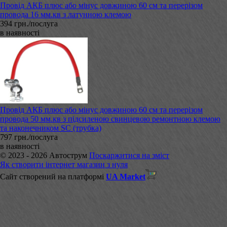
Провід АКБ плюс або мінус довжиною 60 см та перерізом
провода 16 мм.кв з латунною клемою
394 грн./послуга
в наявності
Провід АКБ плюс або мінус довжиною 60 см та перерізом
провода 50 мм.кв з підсиленою свинцевою ремонтною клемою
та наконечником SC (трубка)
797 грн./послуга
в наявності
© 2023 - 2026 Автострум
Поскаржитися на зміст
Як створити інтернет магазин з нуля
Сайт створений на платформі
UA Market