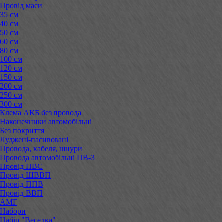
Провід маси
35 см
40 см
50 см
60 см
80 см
100 см
120 см
150 см
200 см
250 см
300 см
Клема АКБ без провода
Наконечники автомобільні
Без покриття
Луджені-пасивовані
Провода, кабеля, шнури
Провода автомобільні ПВ-3
Провід ПВС
Провід ШВВП
Провід ППВ
Провід ВВП
АМГ
Набори
Набір "Веселка"