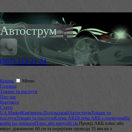
Автострум
(067) 313-21-34
Кошик
Меню
Головна
Товари та послуги
Про нас
Контакти
Статті
UA Market
Кам'янець-Подільський
Автострум
Товари та
послуги
Товари та послуги
Клема АКБ
Клема АКБ з проводом
На
вибір по довжині
Плюс або мінус
60 см.
Провід АКБ плюс або
мінус довжиною 60 см та перерізом провода 35 мм.кв з