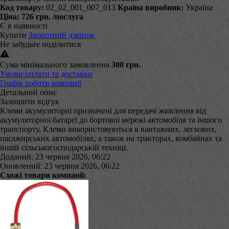
Код товару:
02_02_001_007_013
Країна виробник:
Україна
Ціна:
726 грн.
/послуга
Є в наявності
Купити
Зворотний дзвінок
Не забудьте поділитися
Сума мінімального замовлення
300 грн.
Умови оплати та доставки
Графік роботи компанії
Детальний опис
Залишити відгук
Клеми акумуляторні призначені для передачі живлення від
акумуляторної батареї до бортової мережі автомобіля та іншого
транспорту. Клеми використовуються в вантажних, легкових,
пасажирських автомобілях, а також на тракторах, комбайнах та
іншій сільськогосподарській техніці.
Доданий: 23 червня 2026, 06:22
Оновлений: 23 червня 2026, 06:22
Схожі товари компанії: