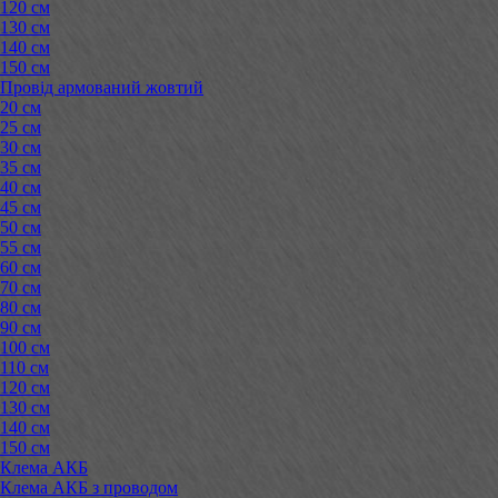
120 см
130 см
140 см
150 см
Провід армований жовтий
20 см
25 см
30 см
35 см
40 см
45 см
50 см
55 см
60 см
70 см
80 см
90 см
100 см
110 см
120 см
130 см
140 см
150 см
Клема АКБ
Клема АКБ з проводом