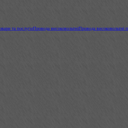
овари та послуги
Провода високовольтні
Провода високовольтні 