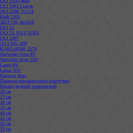
ГАЗ 3110 (406)
ГАЗ 3302 Газель
УАЗ 2206, 31514
РАФ 2203
ЗИЛ 130, 431610
ГАЗ 52
ГАЗ 53, ПАЗ 33205
ГАЗ 3307
ЛАЗ 695, 699
КАВЗ 685М, 3270
Shevrolet Aveo 8V
Shevrolet Aveo 16V
Lanos 8V
Lanos 16V
Daewoo Sens
Провода високовольтні поштучно
Провід мідний, коричневий
20 см
25 см
30 см
35 см
40 см
45 см
50 см
55 см