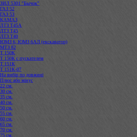
ЗИЛ 5301 "Бычок"
ГАЗ 52
ГАЗ 53
КАМАЗ
ЛТЗ Т45А
ЛТЗ Т45
ЛТЗ Т40
ЮМЗ 6, ЮМЗ 6АЛ (екскаватор)
МТЗ 82
Т 150К
Т 150К с пускателем
Т 151К
Т 151К-07
На вибір по довжині
Плюс або мінус
22 см.
30 см.
35 см.
40 см.
50 см.
55 см.
60 см.
65 см.
70 см.
75 см.