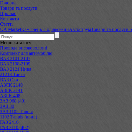
Головна
Товари та послуги
Про нас
Контакти
Статті
UA Market
Кам'янець-Подільський
Автострум
Товари та послуги
Т
Меню
каталогу
Провода високовольтні
Комплект для автомобілю
ВАЗ 2101-2107
ВАЗ 2108-2109
ВАЗ 2121 Нива
21213 Тайга
ВАЗ Ока
АЗЛК 2140
АЗЛК 2141
АЗЛК 408
ЗАЗ 968 (40)
ЗАЗ 30
ЗАЗ 1102 Таврія
1102 Таврія (крив)
ГАЗ 2410
ГАЗ 3110 (402)