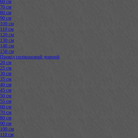
60 см
70 см
80 см
90 см
100 см
110 см
120 см
130 см
140 см
150 см
Провід силіконовий чорний
20 см
25 см
30 см
35 см
40 см
45 см
50 см
55 см
60 см
70 см
80 см
90 см
100 см
110 см