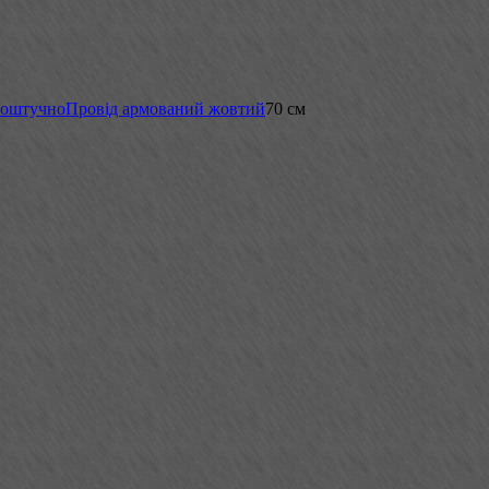
поштучно
Провід армований жовтий
70 см