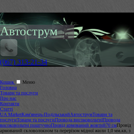
Автострум
(067) 313-21-34
Кошик
Меню
Головна
Товари та послуги
Про нас
Контакти
Статті
UA Market
Кам'янець-Подільський
Автострум
Товари та
послуги
Товари та послуги
Провода високовольтні
Провода
високовольтні поштучно
Провід армований жовтий
70 см
Провід
армований скловолокном та перерізом мідної жили 1,0 мм.кв, з