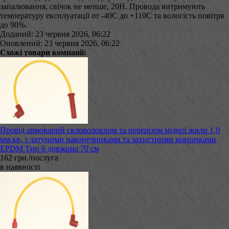
запалювання, свічок не менше, 20Н. Провода витримують
температуру експлуатації от -40С до +110С та вологість повітря
до 90%.
Доданий: 23 червня 2026, 06:22
Оновлений: 23 червня 2026, 06:22
Схожі товари компанії:
Провід армований скловолокном та перерізом мідної жили 1,0
мм.кв, з латуними наконечниками та захистними ковпачками
EPDM Тип 6 довжина 70 см
162 грн./послуга
в наявності