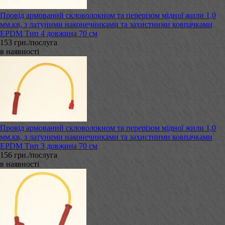
Провід армований скловолокном та перерізом мідної жили 1,0
мм.кв, з латуними наконечниками та захистними ковпачками
EPDM Тип 4 довжина 70 см
153 грн./послуга
в наявності
Провід армований скловолокном та перерізом мідної жили 1,0
мм.кв, з латуними наконечниками та захистними ковпачками
EPDM Тип 3 довжина 70 см
156 грн./послуга
в наявності