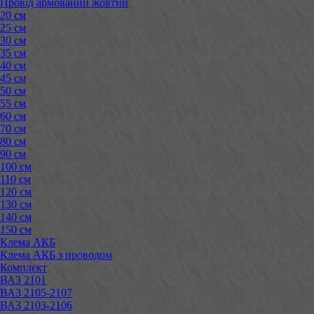
Провід армований жовтий
20 см
25 см
30 см
35 см
40 см
45 см
50 см
55 см
60 см
70 см
80 см
90 см
100 см
110 см
120 см
130 см
140 см
150 см
Клема АКБ
Клема АКБ з проводом
Комплект
ВАЗ 2101
ВАЗ 2105-2107
ВАЗ 2103-2106