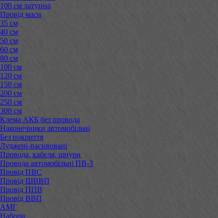
100 см латунна
Провід маси
35 см
40 см
50 см
60 см
80 см
100 см
120 см
150 см
200 см
250 см
300 см
Клема АКБ без провода
Наконечники автомобільні
Без покриття
Луджені-пасивовані
Провода, кабеля, шнури
Провода автомобільні ПВ-3
Провід ПВС
Провід ШВВП
Провід ППВ
Провід ВВП
АМГ
Набори