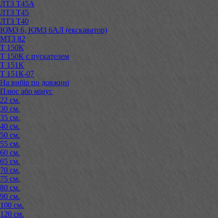
ЛТЗ Т45А
ЛТЗ Т45
ЛТЗ Т40
ЮМЗ 6, ЮМЗ 6АЛ (екскаватор)
МТЗ 82
Т 150К
Т 150К с пускателем
Т 151К
Т 151К-07
На вибір по довжині
Плюс або мінус
22 см.
30 см.
35 см.
40 см.
50 см.
55 см.
60 см.
65 см.
70 см.
75 см.
80 см.
90 см.
100 см.
120 см.