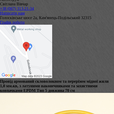
Світлана Вівчар
+38 (067) 313-21-34
Написати нам
Голосківське шосе 2а, Кам'янець-Подільський 32315
Графік роботи
Провід армований скловолокном та перерізом мідної жили
1,0 мм.кв, з латуними наконечниками та захистними
ковпачками EPDM Тип 5 довжина 70 см