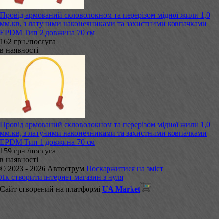
Провід армований скловолокном та перерізом мідної жили 1,0
мм.кв, з латуними наконечниками та захистними ковпачками
EPDM Тип 2 довжина 70 см
162 грн./послуга
в наявності
Провід армований скловолокном та перерізом мідної жили 1,0
мм.кв, з латуними наконечниками та захистними ковпачками
EPDM Тип 1 довжина 70 см
159 грн./послуга
в наявності
© 2023 - 2026 Автострум
Поскаржитися на зміст
Як створити інтернет магазин з нуля
Сайт створений на платформі
UA Market