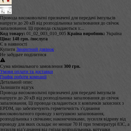
Провода високовольтні призначені для передачі імпульсів
напруги до 20 кВ від розподільника запалювання до свічок
запалювання. Ці провода складаються з:...
Код товару:
01_02_003_010_005
Країна виробник:
Україна
Ціна:
148 грн.
/послуга
Є в наявності
Купити
Зворотний дзвінок
Не забудьте поділитися
Сума мінімального замовлення
300 грн.
Умови оплати та доставки
Графік роботи компанії
Детальний опис
Залишити відгук
Провода високовольтні призначені для передачі імпульсів
напруги до 20 кВ від розподільника запалювання до свічок
запалювання. Ці провода складаються з: ковпачків захисних з
EPDM, що забезпечують герметичність з’єднання
високовольтного проводу з котушкою запалювання,
розподільника з свічками; наконечниками, зусилля відриву від
проводу для яких складає не менше 70 Н при температурі 83С, а
зусилля від’єднання від гнізда розподільника, котушки