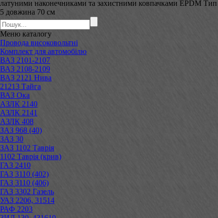
латуними наконечниками та захистними ковпачками EPDM Тип
5 довжина 70 см
Меню
каталогу
Провода високовольтні
Комплект для автомобілю
ВАЗ 2101-2107
ВАЗ 2108-2109
ВАЗ 2121 Нива
21213 Тайга
ВАЗ Ока
АЗЛК 2140
АЗЛК 2141
АЗЛК 408
ЗАЗ 968 (40)
ЗАЗ 30
ЗАЗ 1102 Таврія
1102 Таврія (крив)
ГАЗ 2410
ГАЗ 3110 (402)
ГАЗ 3110 (406)
ГАЗ 3302 Газель
УАЗ 2206, 31514
РАФ 2203
ЗИЛ 130, 431610