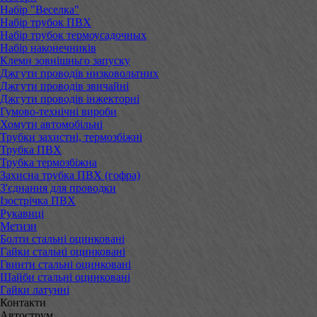
Набір "Веселка"
Набір трубок ПВХ
Набір трубок термоусадочных
Набір наконечників
Клеми зовнішньго запуску
Джгути проводів низковольтних
Джгути проводів звичайні
Джгути проводів інжекторні
Гумово-технічні вироби
Хомути автомобільні
Трубки захистні, термозбіжні
Трубка ПВХ
Трубка термозбіжна
Захисна трубка ПВХ (гофра)
З'єднання для проводки
Ізострічка ПВХ
Рукавиці
Метизи
Болти стальні оцинковані
Гайки стальні оцинковані
Гвинти стальні оцинковані
Шайби стальні оцинковані
Гайки латунні
Контакти
Автострум