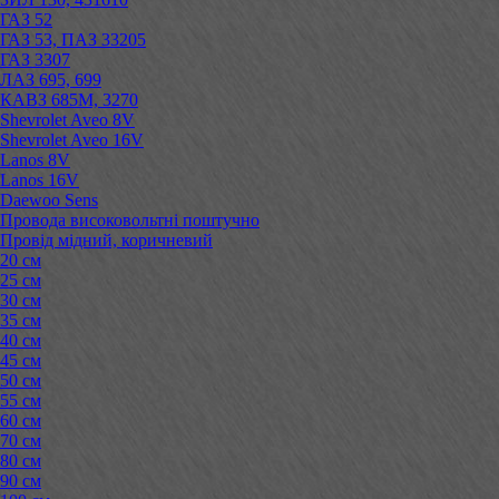
ГАЗ 52
ГАЗ 53, ПАЗ 33205
ГАЗ 3307
ЛАЗ 695, 699
КАВЗ 685М, 3270
Shevrolet Aveo 8V
Shevrolet Aveo 16V
Lanos 8V
Lanos 16V
Daewoo Sens
Провода високовольтні поштучно
Провід мідний, коричневий
20 см
25 см
30 см
35 см
40 см
45 см
50 см
55 см
60 см
70 см
80 см
90 см