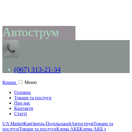
Автострум
(067) 313-21-34
Кошик
Меню
Головна
Товари та послуги
Про нас
Контакти
Статті
UA Market
Кам'янець-Подільський
Автострум
Товари та
послуги
Товари та послуги
Клема АКБ
Клема АКБ з