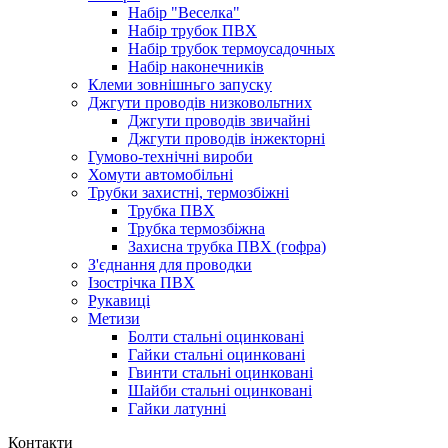
Набір "Веселка"
Набір трубок ПВХ
Набір трубок термоусадочных
Набір наконечників
Клеми зовнішньго запуску
Джгути проводів низковольтних
Джгути проводів звичайні
Джгути проводів інжекторні
Гумово-технічні вироби
Хомути автомобільні
Трубки захистні, термозбіжні
Трубка ПВХ
Трубка термозбіжна
Захисна трубка ПВХ (гофра)
З'єднання для проводки
Ізострічка ПВХ
Рукавиці
Метизи
Болти стальні оцинковані
Гайки стальні оцинковані
Гвинти стальні оцинковані
Шайби стальні оцинковані
Гайки латунні
Контакти