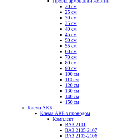
Провід армований жовтий
20 см
25 см
30 см
35 см
40 см
45 см
50 см
55 см
60 см
70 см
80 см
90 см
100 см
110 см
120 см
130 см
140 см
150 см
Клема АКБ
Клема АКБ з проводом
Комплект
ВАЗ 2101
ВАЗ 2105-2107
ВАЗ 2103-2106