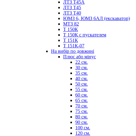
ЛТЗ Т45А
ЛТЗ Т45
ЛТЗ Т40
ЮМЗ 6, ЮМЗ 6АЛ (екскаватор)
МТЗ 82
Т 150К
Т 150К с пускателем
Т 151К
Т 151К-07
На вибір по довжині
Плюс або мінус
22 см.
30 см.
35 см.
40 см.
50 см.
55 см.
60 см.
65 см.
70 см.
75 см.
80 см.
90 см.
100 см.
120 см.