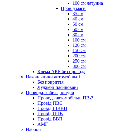
100 см латунна
Провід маси
35 см
40 см
50 см
60 см
80 см
100 см
120 см
150 см
200 см
250 см
300 см
Клема АКБ без провода
Наконечники автомобільні
Без покриття
Луджені-пасивовані
Провода, кабеля, шнури
Провода автомобільні ПВ-3
Провід ПВС
Провід ШВВП
Провід ППВ
Провід ВВП
АМГ
Набори