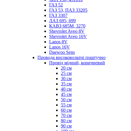
ГАЗ 52
ГАЗ 53, ПАЗ 33205
ГАЗ 3307
ЛАЗ 695, 699
КАВЗ 685М, 3270
Shevrolet Aveo 8V
Shevrolet Aveo 16V
Lanos 8V
Lanos 16V
Daewoo Sens
Провода високовольтні поштучно
Провід мідний, коричневий
20 см
25 см
30 см
35 см
40 см
45 см
50 см
55 см
60 см
70 см
80 см
90 см