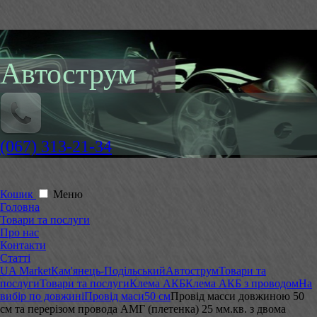
Автострум
(067) 313-21-34
Кошик
Меню
Головна
Товари та послуги
Про нас
Контакти
Статті
UA Market
Кам'янець-Подільський
Автострум
Товари та
послуги
Товари та послуги
Клема АКБ
Клема АКБ з проводом
На
вибір по довжині
Провід маси
50 см
Провід масси довжиною 50
см та перерізом провода АМГ (плетенка) 25 мм.кв. з двома