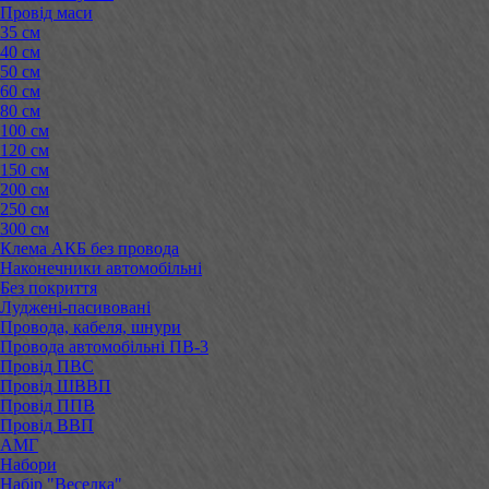
Провід маси
35 см
40 см
50 см
60 см
80 см
100 см
120 см
150 см
200 см
250 см
300 см
Клема АКБ без провода
Наконечники автомобільні
Без покриття
Луджені-пасивовані
Провода, кабеля, шнури
Провода автомобільні ПВ-3
Провід ПВС
Провід ШВВП
Провід ППВ
Провід ВВП
АМГ
Набори
Набір "Веселка"