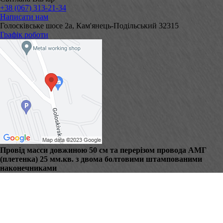
+38 (067) 313-21-34
Написати нам
Голосківське шосе 2а, Кам'янець-Подільський 32315
Графік роботи
Провід масси довжиною 50 см та перерізом провода АМГ
(плетенка) 25 мм.кв. з двома болтовими штампованими
наконечниками