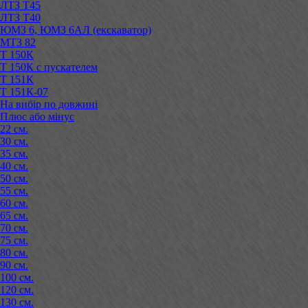
ЛТЗ Т45
ЛТЗ Т40
ЮМЗ 6, ЮМЗ 6АЛ (екскаватор)
МТЗ 82
Т 150К
Т 150К с пускателем
Т 151К
Т 151К-07
На вибір по довжині
Плюс або мінус
22 см.
30 см.
35 см.
40 см.
50 см.
55 см.
60 см.
65 см.
70 см.
75 см.
80 см.
90 см.
100 см.
120 см.
130 см.