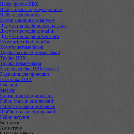
Набір трубок ПВХ
Набір трубок термоусадочных
Набір наконечників
Клеми зовнішньго запуску
Джгути проводів низковольтних
Джгути проводів звичайні
Джгути проводів інжекторні
Гумово-технічні вироби
Хомути автомобільні
Трубки захистні, термозбіжні
Трубка ПВХ
Трубка термозбіжна
Захисна трубка ПВХ (гофра)
З'єднання для проводки
Ізострічка ПВХ
Рукавиці
Метизи
Болти стальні оцинковані
Гайки стальні оцинковані
Гвинти стальні оцинковані
Шайби стальні оцинковані
Гайки латунні
Контакти
Автострум
Світлана Вівчар