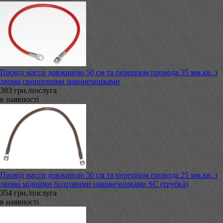
Провід масси довжиною 50 см та перерізом провода 35 мм.кв. з
двома свинцевими наконечниками
383 грн./послуга
в наявності
Провід масси довжиною 50 см та перерізом провода 25 мм.кв. з
двома мідними болтовими наконечниками SC (трубка)
354 грн./послуга
в наявності