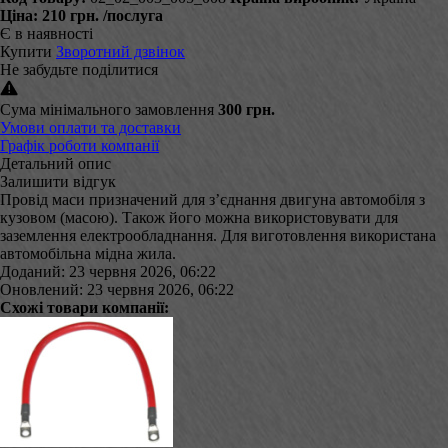
Ціна:
210 грн.
/послуга
Є в наявності
Купити
Зворотний дзвінок
Не забудьте поділитися
Сума мінімального замовлення
300 грн.
Умови оплати та доставки
Графік роботи компанії
Детальний опис
Залишити відгук
Провід маси призначений для з’єднання двигуна автомобіля з
кузовом (масою). Також його можна використовувати для
заземлення електрообладнання. Для виготовлення використана
автомобільна мідна жила.
Доданий: 23 червня 2026, 06:22
Оновлений: 23 червня 2026, 06:22
Схожі товари компанії: