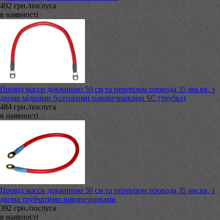
492 грн./послуга
в наявності
Провід масси довжиною 50 см та перерізом провода 35 мм.кв. з
двома мідними болтовими наконечниками SC (трубка)
484 грн./послуга
в наявності
Провід масси довжиною 50 см та перерізом провода 35 мм.кв. з
двома трубчатими наконечниками
392 грн./послуга
в наявності