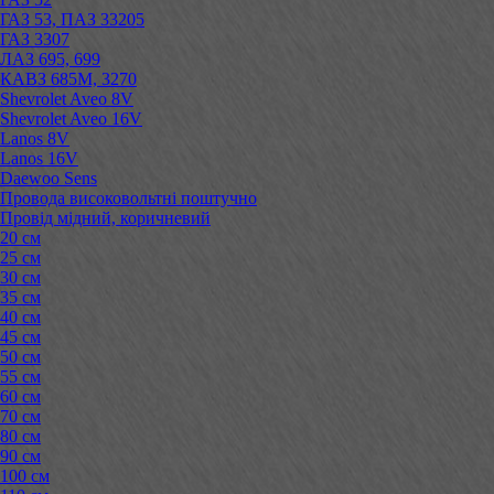
ГАЗ 53, ПАЗ 33205
ГАЗ 3307
ЛАЗ 695, 699
КАВЗ 685М, 3270
Shevrolet Aveo 8V
Shevrolet Aveo 16V
Lanos 8V
Lanos 16V
Daewoo Sens
Провода високовольтні поштучно
Провід мідний, коричневий
20 см
25 см
30 см
35 см
40 см
45 см
50 см
55 см
60 см
70 см
80 см
90 см
100 см