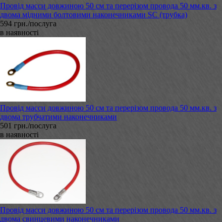
Провід масси довжиною 50 см та перерізом провода 50 мм.кв. з
двома мідними болтовими наконечниками SC (трубка)
594 грн./послуга
в наявності
Провід масси довжиною 50 см та перерізом провода 50 мм.кв. з
двома трубчатими наконечниками
501 грн./послуга
в наявності
Провід масси довжиною 50 см та перерізом провода 50 мм.кв. з
двома свинцевими наконечниками