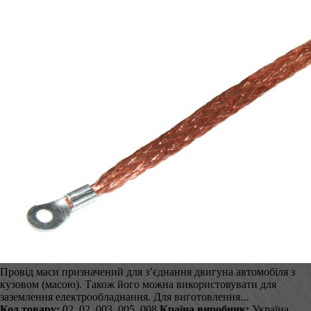
Провід маси призначений для з’єднання двигуна автомобіля з
кузовом (масою). Також його можна використовувати для
заземлення електрообладнання. Для виготовлення...
Код товару:
02_02_003_005_008
Країна виробник:
Україна