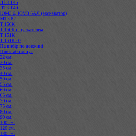
ЛТЗ Т45
ЛТЗ Т40
ЮМЗ 6, ЮМЗ 6АЛ (екскаватор)
МТЗ 82
Т 150К
Т 150К с пускателем
Т 151К
Т 151К-07
На вибір по довжині
Плюс або мінус
22 см.
30 см.
35 см.
40 см.
50 см.
55 см.
60 см.
65 см.
70 см.
75 см.
80 см.
90 см.
100 см.
120 см.
130 см.