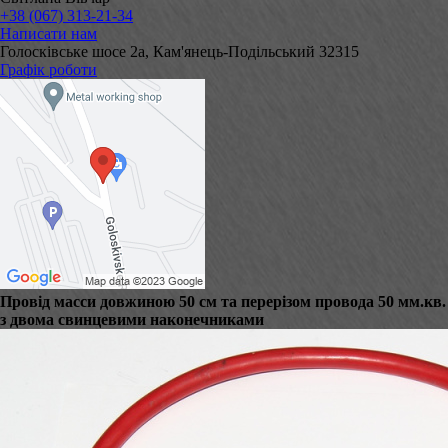
+38 (067) 313-21-34
Написати нам
Голосківське шосе 2а, Кам'янець-Подільський 32315
Графік роботи
Провід масси довжиною 50 см та перерізом провода 50 мм.кв.
з двома свинцевими наконечниками