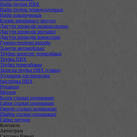
Набір трубок ПВХ
Набір трубок термоусадочных
Набір наконечників
Клеми зовнішньго запуску
Джгути проводів низковольтних
Джгути проводів звичайні
Джгути проводів інжекторні
Гумово-технічні вироби
Хомути автомобільні
Трубки захистні, термозбіжні
Трубка ПВХ
Трубка термозбіжна
Захисна трубка ПВХ (гофра)
З'єднання для проводки
Ізострічка ПВХ
Рукавиці
Метизи
Болти стальні оцинковані
Гайки стальні оцинковані
Гвинти стальні оцинковані
Шайби стальні оцинковані
Гайки латунні
Контакти
Автострум
Світлана Вівчар