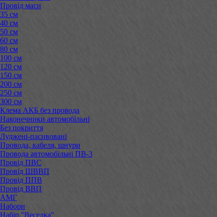
Провід маси
35 см
40 см
50 см
60 см
80 см
100 см
120 см
150 см
200 см
250 см
300 см
Клема АКБ без провода
Наконечники автомобільні
Без покриття
Луджені-пасивовані
Провода, кабеля, шнури
Провода автомобільні ПВ-3
Провід ПВС
Провід ШВВП
Провід ППВ
Провід ВВП
АМГ
Набори
Набір "Веселка"