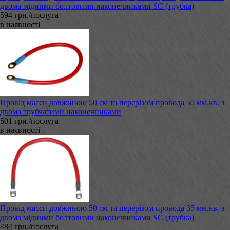
двома мідними болтовими наконечниками SC (трубка)
594 грн./послуга
в наявності
Провід масси довжиною 50 см та перерізом провода 50 мм.кв. з
двома трубчатими наконечниками
501 грн./послуга
в наявності
Провід масси довжиною 50 см та перерізом провода 35 мм.кв. з
двома мідними болтовими наконечниками SC (трубка)
484 грн./послуга