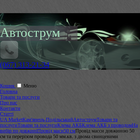
Автострум
(067) 313-21-34
Кошик
Меню
Головна
Товари та послуги
Про нас
Контакти
Статті
UA Market
Кам'янець-Подільський
Автострум
Товари та
послуги
Товари та послуги
Клема АКБ
Клема АКБ з проводом
На
вибір по довжині
Провід маси
50 см
Провід масси довжиною 50
см та перерізом провода 50 мм.кв. з двома свинцевими