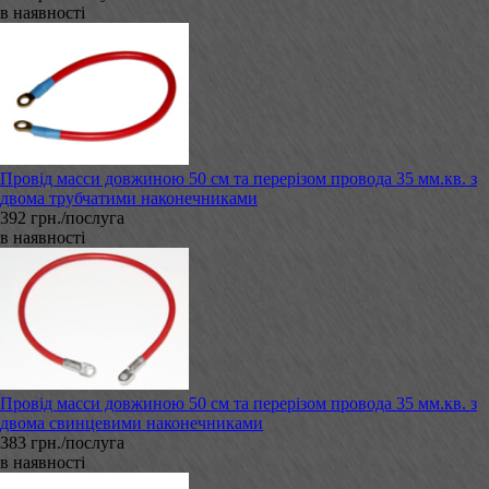
в наявності
Провід масси довжиною 50 см та перерізом провода 35 мм.кв. з
двома трубчатими наконечниками
392 грн./послуга
в наявності
Провід масси довжиною 50 см та перерізом провода 35 мм.кв. з
двома свинцевими наконечниками
383 грн./послуга
в наявності