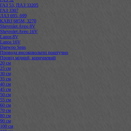
ГАЗ 53, ПАЗ 33205
ГАЗ 3307
ЛАЗ 695, 699
КАВЗ 685М, 3270
Shevrolet Aveo 8V
Shevrolet Aveo 16V
Lanos 8V
Lanos 16V
Daewoo Sens
Провода високовольтні поштучно
Провід мідний, коричневий
20 см
25 см
30 см
35 см
40 см
45 см
50 см
55 см
60 см
70 см
80 см
90 см
100 см