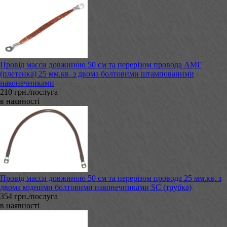
Провід масси довжиною 50 см та перерізом провода АМГ
(плетенка) 25 мм.кв. з двома болтовими штампованими
наконечниками
210 грн./послуга
в наявності
Провід масси довжиною 50 см та перерізом провода 25 мм.кв. з
двома мідними болтовими наконечниками SC (трубка)
354 грн./послуга
в наявності