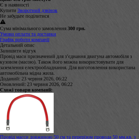
Є в наявності
Купити
Зворотний дзвінок
Не забудьте поділитися
Сума мінімального замовлення
300 грн.
Умови оплати та доставки
Графік роботи компанії
Детальний опис
Залишити відгук
Провід маси призначений для з’єднання двигуна автомобіля з
кузовом (масою). Також його можна використовувати для
заземлення електрообладнання. Для виготовлення використана
автомобільна мідна жила.
Доданий: 23 червня 2026, 06:22
Оновлений: 23 червня 2026, 06:22
Схожі товари компанії:
Провід масси довжиною 50 см та перерізом провода 50 мм.кв. з