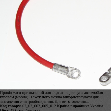
Провід маси призначений для з’єднання двигуна автомобіля з
кузовом (масою). Також його можна використовувати для
заземлення електрообладнання. Для виготовлення...
Код товару:
02_02_003_005_012
Країна виробник:
Україна
Ціна:
492 грн.
/послуга