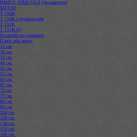
ЮМЗ 6, ЮМЗ 6АЛ (екскаватор)
МТЗ 82
Т 150К
Т 150К с пускателем
Т 151К
Т 151К-07
На вибір по довжині
Плюс або мінус
22 см.
30 см.
35 см.
40 см.
50 см.
55 см.
60 см.
65 см.
70 см.
75 см.
80 см.
90 см.
100 см.
120 см.
130 см.
150 см.
180 см.