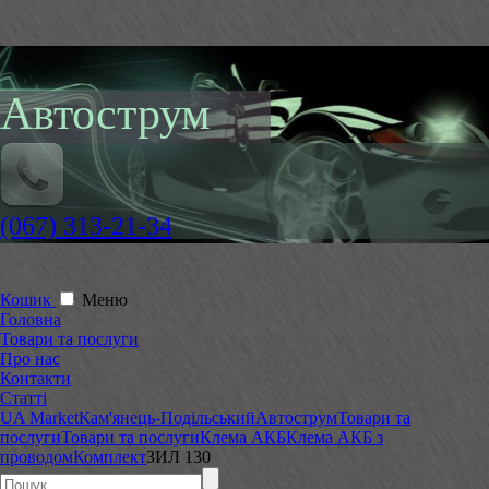
Автострум
(067) 313-21-34
Кошик
Меню
Головна
Товари та послуги
Про нас
Контакти
Статті
UA Market
Кам'янець-Подільський
Автострум
Товари та
послуги
Товари та послуги
Клема АКБ
Клема АКБ з
проводом
Комплект
ЗИЛ 130