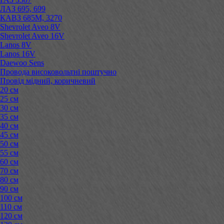
ЛАЗ 695, 699
КАВЗ 685М, 3270
Shevrolet Aveo 8V
Shevrolet Aveo 16V
Lanos 8V
Lanos 16V
Daewoo Sens
Провода високовольтні поштучно
Провід мідний, коричневий
20 см
25 см
30 см
35 см
40 см
45 см
50 см
55 см
60 см
70 см
80 см
90 см
100 см
110 см
120 см