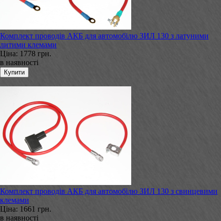
Комплект проводів АКБ для автомобілю ЗИЛ 130 з латуними
литими клемами
Ціна:
1778 грн.
в наявності
Комплект проводів АКБ для автомобілю ЗИЛ 130 з свинцевими
клемами
Ціна:
1661 грн.
в наявності