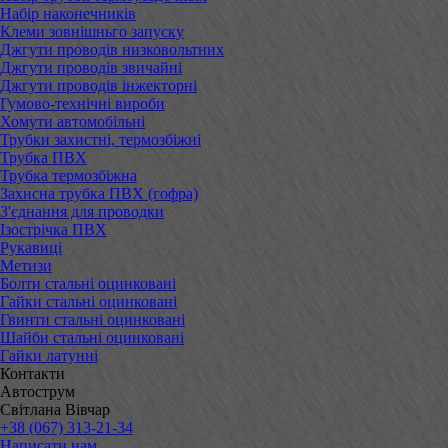
Набір наконечників
Клеми зовнішньго запуску
Джгути проводів низковольтних
Джгути проводів звичайні
Джгути проводів інжекторні
Гумово-технічні вироби
Хомути автомобільні
Трубки захистні, термозбіжні
Трубка ПВХ
Трубка термозбіжна
Захисна трубка ПВХ (гофра)
З'єднання для проводки
Ізострічка ПВХ
Рукавиці
Метизи
Болти стальні оцинковані
Гайки стальні оцинковані
Гвинти стальні оцинковані
Шайби стальні оцинковані
Гайки латунні
Контакти
Автострум
Світлана Вівчар
+38 (067) 313-21-34
Написати нам