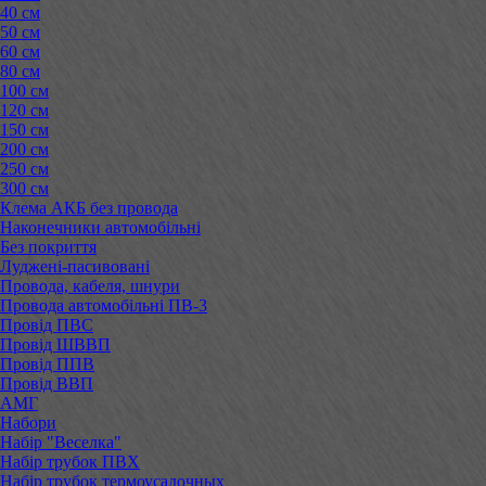
40 см
50 см
60 см
80 см
100 см
120 см
150 см
200 см
250 см
300 см
Клема АКБ без провода
Наконечники автомобільні
Без покриття
Луджені-пасивовані
Провода, кабеля, шнури
Провода автомобільні ПВ-3
Провід ПВС
Провід ШВВП
Провід ППВ
Провід ВВП
АМГ
Набори
Набір "Веселка"
Набір трубок ПВХ
Набір трубок термоусадочных