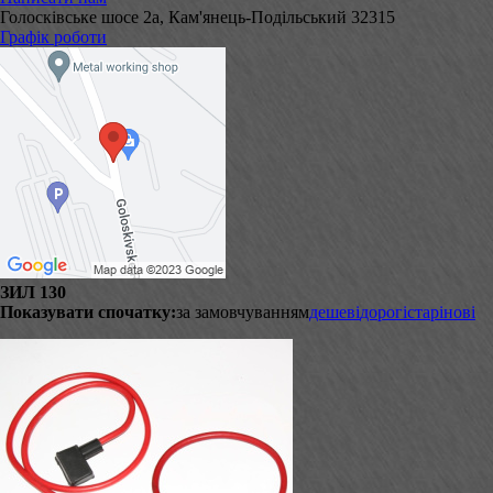
Голосківське шосе 2а, Кам'янець-Подільський 32315
Графік роботи
ЗИЛ 130
Показувати спочатку:
за замовчуванням
дешеві
дорогі
старі
нові