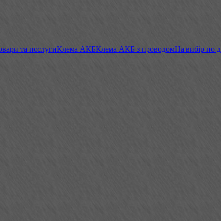
овари та послуги
Клема АКБ
Клема АКБ з проводом
На вибір по 