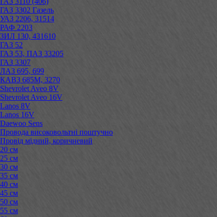
ГАЗ 3110 (406)
ГАЗ 3302 Газель
УАЗ 2206, 31514
РАФ 2203
ЗИЛ 130, 431610
ГАЗ 52
ГАЗ 53, ПАЗ 33205
ГАЗ 3307
ЛАЗ 695, 699
КАВЗ 685М, 3270
Shevrolet Aveo 8V
Shevrolet Aveo 16V
Lanos 8V
Lanos 16V
Daewoo Sens
Провода високовольтні поштучно
Провід мідний, коричневий
20 см
25 см
30 см
35 см
40 см
45 см
50 см
55 см