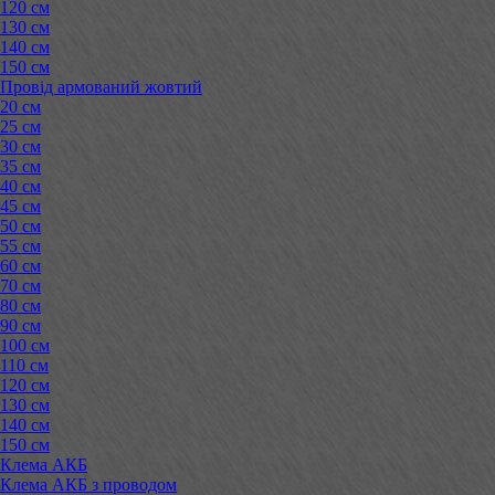
120 см
130 см
140 см
150 см
Провід армований жовтий
20 см
25 см
30 см
35 см
40 см
45 см
50 см
55 см
60 см
70 см
80 см
90 см
100 см
110 см
120 см
130 см
140 см
150 см
Клема АКБ
Клема АКБ з проводом