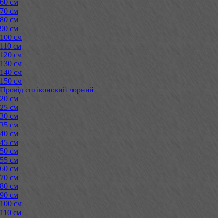
60 см
70 см
80 см
90 см
100 см
110 см
120 см
130 см
140 см
150 см
Провід силіконовий чорний
20 см
25 см
30 см
35 см
40 см
45 см
50 см
55 см
60 см
70 см
80 см
90 см
100 см
110 см