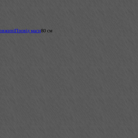
довжині
Провід маси
80 см