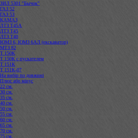
ЗИЛ 5301 "Бычок"
ГАЗ 52
ГАЗ 53
КАМАЗ
ЛТЗ Т45А
ЛТЗ Т45
ЛТЗ Т40
ЮМЗ 6, ЮМЗ 6АЛ (екскаватор)
МТЗ 82
Т 150К
Т 150К с пускателем
Т 151К
Т 151К-07
На вибір по довжині
Плюс або мінус
22 см.
30 см.
35 см.
40 см.
50 см.
55 см.
60 см.
65 см.
70 см.
75 см.