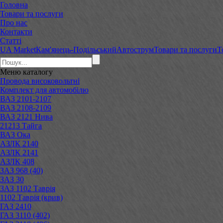
Головна
Товари та послуги
Про нас
Контакти
Статті
UA Market
Кам'янець-Подільський
Автострум
Товари та послуги
Т
Меню
каталогу
Провода високовольтні
Комплект для автомобілю
ВАЗ 2101-2107
ВАЗ 2108-2109
ВАЗ 2121 Нива
21213 Тайга
ВАЗ Ока
АЗЛК 2140
АЗЛК 2141
АЗЛК 408
ЗАЗ 968 (40)
ЗАЗ 30
ЗАЗ 1102 Таврія
1102 Таврія (крив)
ГАЗ 2410
ГАЗ 3110 (402)