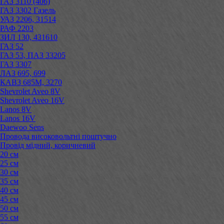
ГАЗ 3110 (406)
ГАЗ 3302 Газель
УАЗ 2206, 31514
РАФ 2203
ЗИЛ 130, 431610
ГАЗ 52
ГАЗ 53, ПАЗ 33205
ГАЗ 3307
ЛАЗ 695, 699
КАВЗ 685М, 3270
Shevrolet Aveo 8V
Shevrolet Aveo 16V
Lanos 8V
Lanos 16V
Daewoo Sens
Провода високовольтні поштучно
Провід мідний, коричневий
20 см
25 см
30 см
35 см
40 см
45 см
50 см
55 см