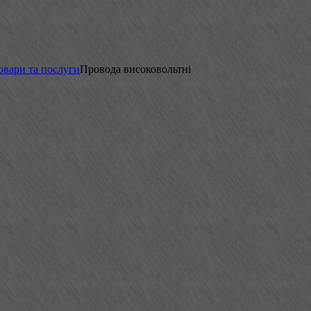
овари та послуги
Провода високовольтні