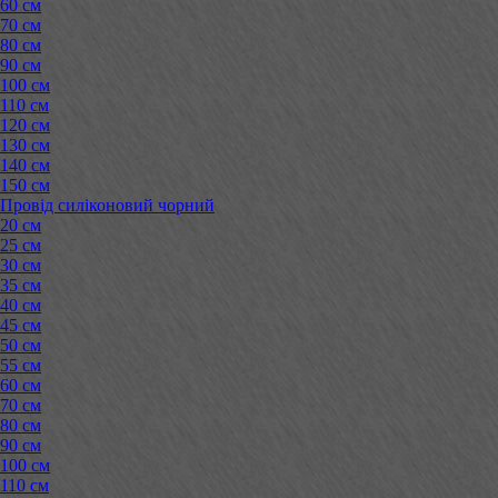
60 см
70 см
80 см
90 см
100 см
110 см
120 см
130 см
140 см
150 см
Провід силіконовий чорний
20 см
25 см
30 см
35 см
40 см
45 см
50 см
55 см
60 см
70 см
80 см
90 см
100 см
110 см