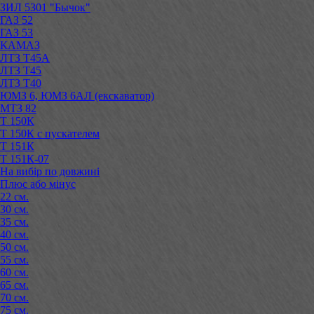
ЗИЛ 5301 "Бычок"
ГАЗ 52
ГАЗ 53
КАМАЗ
ЛТЗ Т45А
ЛТЗ Т45
ЛТЗ Т40
ЮМЗ 6, ЮМЗ 6АЛ (екскаватор)
МТЗ 82
Т 150К
Т 150К с пускателем
Т 151К
Т 151К-07
На вибір по довжині
Плюс або мінус
22 см.
30 см.
35 см.
40 см.
50 см.
55 см.
60 см.
65 см.
70 см.
75 см.