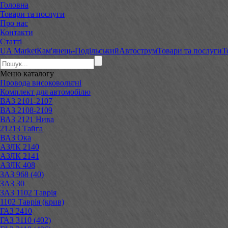
Головна
Товари та послуги
Про нас
Контакти
Статті
UA Market
Кам'янець-Подільський
Автострум
Товари та послуги
Т
Меню
каталогу
Провода високовольтні
Комплект для автомобілю
ВАЗ 2101-2107
ВАЗ 2108-2109
ВАЗ 2121 Нива
21213 Тайга
ВАЗ Ока
АЗЛК 2140
АЗЛК 2141
АЗЛК 408
ЗАЗ 968 (40)
ЗАЗ 30
ЗАЗ 1102 Таврія
1102 Таврія (крив)
ГАЗ 2410
ГАЗ 3110 (402)