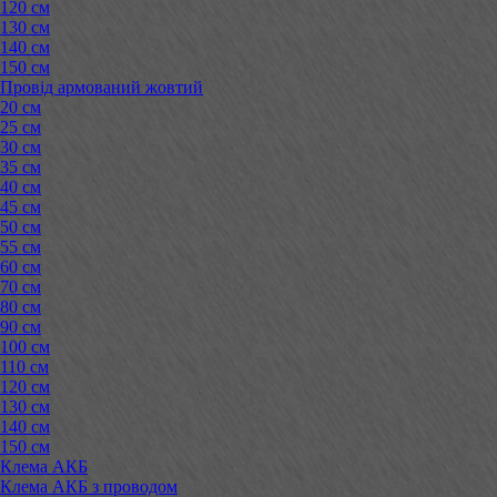
120 см
130 см
140 см
150 см
Провід армований жовтий
20 см
25 см
30 см
35 см
40 см
45 см
50 см
55 см
60 см
70 см
80 см
90 см
100 см
110 см
120 см
130 см
140 см
150 см
Клема АКБ
Клема АКБ з проводом