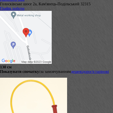
Голосківське шосе 2а, Кам'янець-Подільський 32315
Графік роботи
130 см
Показувати спочатку:
за замовчуванням
дешеві
дорогі
старі
нові