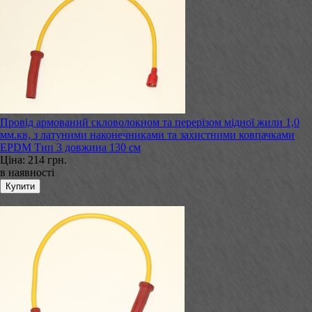
Провід армований скловолокном та перерізом мідної жили 1,0
мм.кв, з латуними наконечниками та захистними ковпачками
EPDM Тип 3 довжина 130 см
Ціна:
214 грн.
в наявності