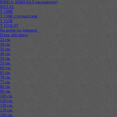
ЮМЗ 6, ЮМЗ 6АЛ (екскаватор)
МТЗ 82
Т 150К
Т 150К с пускателем
Т 151К
Т 151К-07
На вибір по довжині
Плюс або мінус
22 см.
30 см.
35 см.
40 см.
50 см.
55 см.
60 см.
65 см.
70 см.
75 см.
80 см.
90 см.
100 см.
120 см.
130 см.
150 см.
180 см.