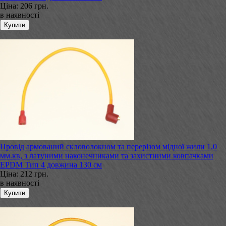
Ціна:
206 грн.
в наявності
Провід армований скловолокном та перерізом мідної жили 1,0
мм.кв, з латуними наконечниками та захистними ковпачками
EPDM Тип 4 довжина 130 см
Ціна:
212 грн.
в наявності