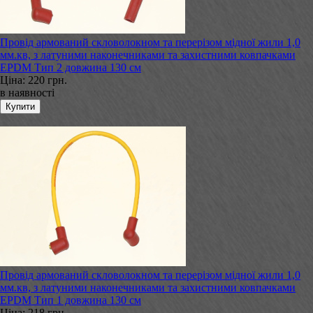
Провід армований скловолокном та перерізом мідної жили 1,0
мм.кв, з латуними наконечниками та захистними ковпачками
EPDM Тип 2 довжина 130 см
Ціна:
220 грн.
в наявності
Провід армований скловолокном та перерізом мідної жили 1,0
мм.кв, з латуними наконечниками та захистними ковпачками
EPDM Тип 1 довжина 130 см
Ціна:
218 грн.