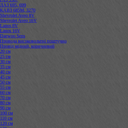
ЛАЗ 695, 699
КАВЗ 685М, 3270
Shevrolet Aveo 8V
Shevrolet Aveo 16V
Lanos 8V
Lanos 16V
Daewoo Sens
Провода високовольтні поштучно
Провід мідний, коричневий
20 см
25 см
30 см
35 см
40 см
45 см
50 см
55 см
60 см
70 см
80 см
90 см
100 см
110 см
120 см