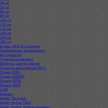
40 см
50 см
60 см
80 см
100 см
120 см
150 см
200 см
250 см
300 см
Клема АКБ без провода
Наконечники автомобільні
Без покриття
Луджені-пасивовані
Провода, кабеля, шнури
Провода автомобільні ПВ-3
Провід ПВС
Провід ШВВП
Провід ППВ
Провід ВВП
АМГ
Набори
Набір "Веселка"
Набір трубок ПВХ
Набір трубок термоусадочных