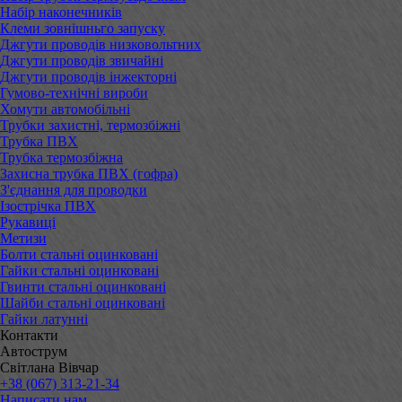
Набір наконечників
Клеми зовнішньго запуску
Джгути проводів низковольтних
Джгути проводів звичайні
Джгути проводів інжекторні
Гумово-технічні вироби
Хомути автомобільні
Трубки захистні, термозбіжні
Трубка ПВХ
Трубка термозбіжна
Захисна трубка ПВХ (гофра)
З'єднання для проводки
Ізострічка ПВХ
Рукавиці
Метизи
Болти стальні оцинковані
Гайки стальні оцинковані
Гвинти стальні оцинковані
Шайби стальні оцинковані
Гайки латунні
Контакти
Автострум
Світлана Вівчар
+38 (067) 313-21-34
Написати нам