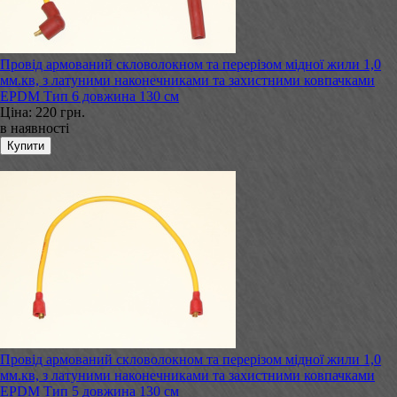
Провід армований скловолокном та перерізом мідної жили 1,0
мм.кв, з латуними наконечниками та захистними ковпачками
EPDM Тип 6 довжина 130 см
Ціна:
220 грн.
в наявності
Провід армований скловолокном та перерізом мідної жили 1,0
мм.кв, з латуними наконечниками та захистними ковпачками
EPDM Тип 5 довжина 130 см