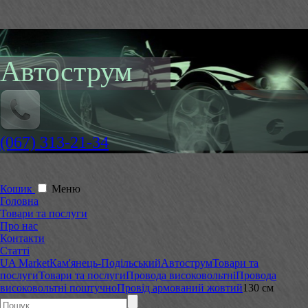
Автострум
(067) 313-21-34
Кошик
Меню
Головна
Товари та послуги
Про нас
Контакти
Статті
UA Market
Кам'янець-Подільський
Автострум
Товари та
послуги
Товари та послуги
Провода високовольтні
Провода
високовольтні поштучно
Провід армований жовтий
130 см