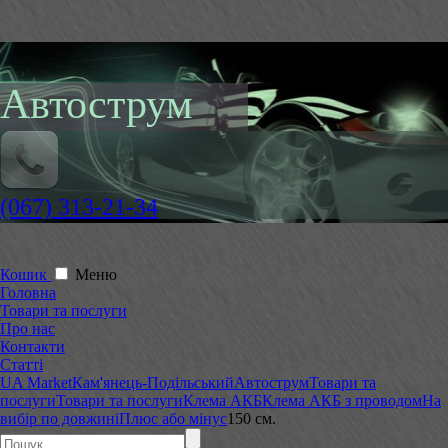
Автострум
(067) 313-21-34
Кошик
Меню
Головна
Товари та послуги
Про нас
Контакти
Статті
UA Market
Кам'янець-Подільський
Автострум
Товари та
послуги
Товари та послуги
Клема АКБ
Клема АКБ з проводом
На
вибір по довжині
Плюс або мінус
150 см.