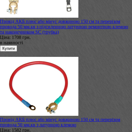
Провід АКБ плюс або мінус довжиною 150 см та перерізом
провода 50 мм.кв з підсиленною латунною ремонтною клемою
та наконечником SC (трубка)
Ціна:
1708 грн.
в наявності
Провід АКБ плюс або мінус довжиною 150 см та перерізом
провода 50 мм.кв з латунною клемою
Ціна:
1582 грн.