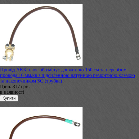
Провід АКБ плюс або мінус довжиною 150 см та перерізом
провода 16 мм.кв з підсиленною латунною ремонтною клемою
та наконечником SC (трубка)
Ціна:
817 грн.
в наявності