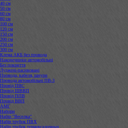
40 см
50 см
60 см
80 см
100 см
120 см
150 см
200 см
250 см
300 см
Клема АКБ без провода
Наконечники автомобільні
Без покриття
Луджені-пасивовані
Провода, кабеля, шнури
Провода автомобільні ПВ-3
Провід ПВС
Провід ШВВП
Провід ППВ
Провід ВВП
АМГ
Набори
Набір "Веселка"
Набір трубок ПВХ
Набір трубок термоусадочных