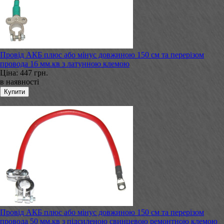
Провід АКБ плюс або мінус довжиною 150 см та перерізом
провода 16 мм.кв з латунною клемою
Ціна:
447 грн.
в наявності
Провід АКБ плюс або мінус довжиною 150 см та перерізом
провода 50 мм.кв з підсиленою свинцевою ремонтною клемою