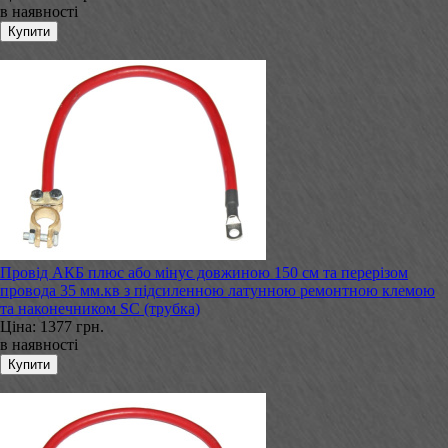
в наявності
Провід АКБ плюс або мінус довжиною 150 см та перерізом
провода 35 мм.кв з підсиленною латунною ремонтною клемою
та наконечником SC (трубка)
Ціна:
1377 грн.
в наявності