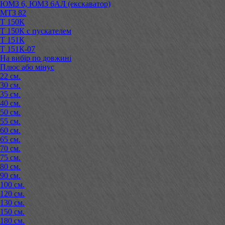
ЮМЗ 6, ЮМЗ 6АЛ (екскаватор)
МТЗ 82
Т 150К
Т 150К с пускателем
Т 151К
Т 151К-07
На вибір по довжині
Плюс або мінус
22 см.
30 см.
35 см.
40 см.
50 см.
55 см.
60 см.
65 см.
70 см.
75 см.
80 см.
90 см.
100 см.
120 см.
130 см.
150 см.
180 см.