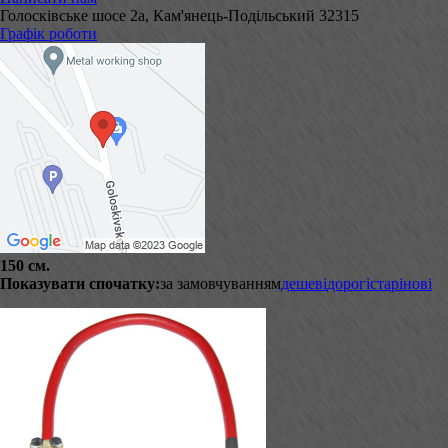
Голосківське шосе 2а, Кам'янець-Подільський 32315
Графік роботи
150 см.
Показувати спочатку:
за замовчуванням
дешеві
дорогі
старі
нові