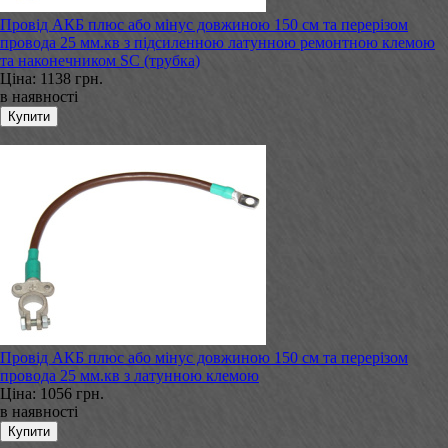
Провід АКБ плюс або мінус довжиною 150 см та перерізом
провода 25 мм.кв з підсиленною латунною ремонтною клемою
та наконечником SC (трубка)
Ціна:
1138 грн.
в наявності
Провід АКБ плюс або мінус довжиною 150 см та перерізом
провода 25 мм.кв з латунною клемою
Ціна:
1056 грн.
в наявності