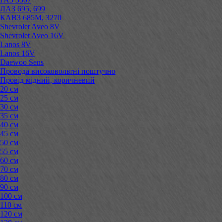
ЛАЗ 695, 699
КАВЗ 685М, 3270
Shevrolet Aveo 8V
Shevrolet Aveo 16V
Lanos 8V
Lanos 16V
Daewoo Sens
Провода високовольтні поштучно
Провід мідний, коричневий
20 см
25 см
30 см
35 см
40 см
45 см
50 см
55 см
60 см
70 см
80 см
90 см
100 см
110 см
120 см