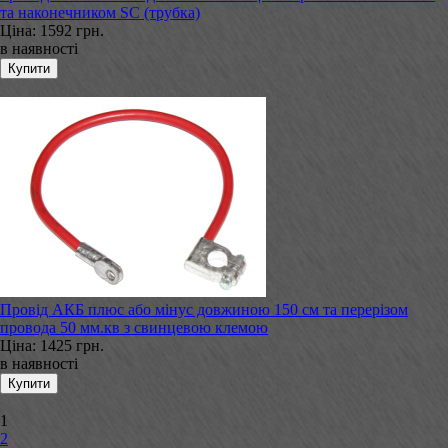
та наконечником SC (трубка)
Ціна:
1592 грн.
в наявності
Провід АКБ плюс або мінус довжиною 150 см та перерізом
провода 50 мм.кв з свинцевою клемою
Ціна:
1425 грн.
в наявності
1
2