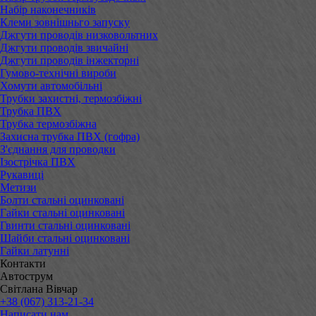
Набір наконечників
Клеми зовнішньго запуску
Джгути проводів низковольтних
Джгути проводів звичайні
Джгути проводів інжекторні
Гумово-технічні вироби
Хомути автомобільні
Трубки захистні, термозбіжні
Трубка ПВХ
Трубка термозбіжна
Захисна трубка ПВХ (гофра)
З'єднання для проводки
Ізострічка ПВХ
Рукавиці
Метизи
Болти стальні оцинковані
Гайки стальні оцинковані
Гвинти стальні оцинковані
Шайби стальні оцинковані
Гайки латунні
Контакти
Автострум
Світлана Вівчар
+38 (067) 313-21-34
Написати нам