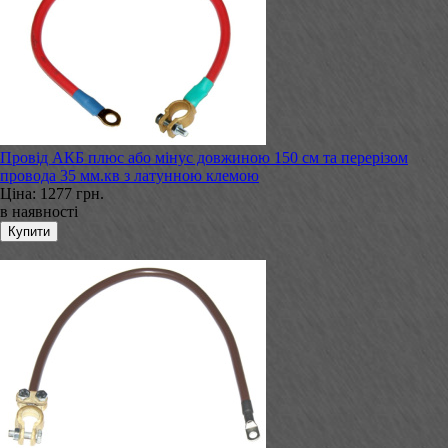
Провід АКБ плюс або мінус довжиною 150 см та перерізом
провода 35 мм.кв з латунною клемою
Ціна:
1277 грн.
в наявності