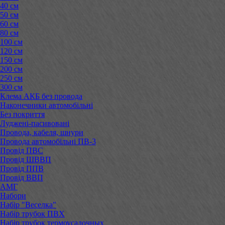
40 см
50 см
60 см
80 см
100 см
120 см
150 см
200 см
250 см
300 см
Клема АКБ без провода
Наконечники автомобільні
Без покриття
Луджені-пасивовані
Провода, кабеля, шнури
Провода автомобільні ПВ-3
Провід ПВС
Провід ШВВП
Провід ППВ
Провід ВВП
АМГ
Набори
Набір "Веселка"
Набір трубок ПВХ
Набір трубок термоусадочных