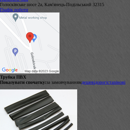
Голосківське шосе 2а, Кам'янець-Подільський 32315
Графік роботи
Трубка ПВХ
Показувати спочатку:
за замовчуванням
дешеві
дорогі
старі
нові