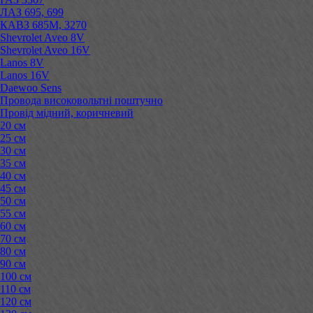
ЛАЗ 695, 699
КАВЗ 685М, 3270
Shevrolet Aveo 8V
Shevrolet Aveo 16V
Lanos 8V
Lanos 16V
Daewoo Sens
Провода високовольтні поштучно
Провід мідний, коричневий
20 см
25 см
30 см
35 см
40 см
45 см
50 см
55 см
60 см
70 см
80 см
90 см
100 см
110 см
120 см