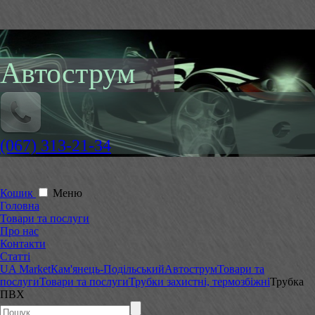
Автострум
(067) 313-21-34
Кошик
Меню
Головна
Товари та послуги
Про нас
Контакти
Статті
UA Market
Кам'янець-Подільський
Автострум
Товари та
послуги
Товари та послуги
Трубки захистні, термозбіжні
Трубка
ПВХ