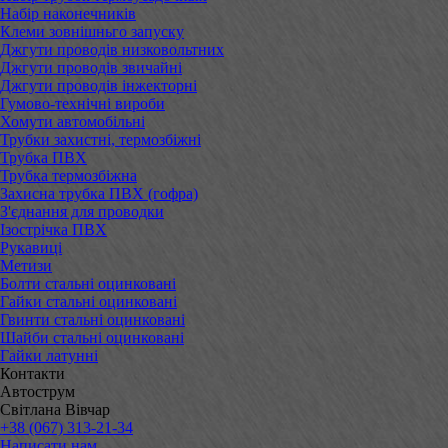
Набір наконечників
Клеми зовнішньго запуску
Джгути проводів низковольтних
Джгути проводів звичайні
Джгути проводів інжекторні
Гумово-технічні вироби
Хомути автомобільні
Трубки захистні, термозбіжні
Трубка ПВХ
Трубка термозбіжна
Захисна трубка ПВХ (гофра)
З'єднання для проводки
Ізострічка ПВХ
Рукавиці
Метизи
Болти стальні оцинковані
Гайки стальні оцинковані
Гвинти стальні оцинковані
Шайби стальні оцинковані
Гайки латунні
Контакти
Автострум
Світлана Вівчар
+38 (067) 313-21-34
Написати нам