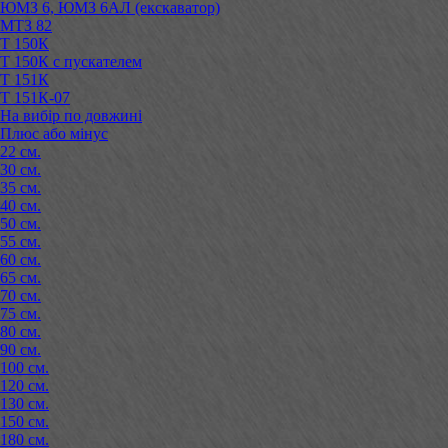
ЮМЗ 6, ЮМЗ 6АЛ (екскаватор)
МТЗ 82
Т 150К
Т 150К с пускателем
Т 151К
Т 151К-07
На вибір по довжині
Плюс або мінус
22 см.
30 см.
35 см.
40 см.
50 см.
55 см.
60 см.
65 см.
70 см.
75 см.
80 см.
90 см.
100 см.
120 см.
130 см.
150 см.
180 см.