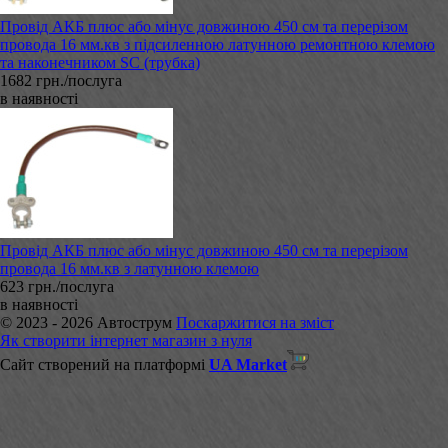
Провід АКБ плюс або мінус довжиною 450 см та перерізом
провода 16 мм.кв з підсиленною латунною ремонтною клемою
та наконечником SC (трубка)
1682 грн./послуга
в наявності
Провід АКБ плюс або мінус довжиною 450 см та перерізом
провода 16 мм.кв з латунною клемою
623 грн./послуга
в наявності
© 2023 - 2026 Автострум
Поскаржитися на зміст
Як створити інтернет магазин з нуля
Сайт створений на платформі
UA Market