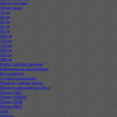
100 см латунна
Провід маси
35 см
40 см
50 см
60 см
80 см
100 см
120 см
150 см
200 см
250 см
300 см
Клема АКБ без провода
Наконечники автомобільні
Без покриття
Луджені-пасивовані
Провода, кабеля, шнури
Провода автомобільні ПВ-3
Провід ПВС
Провід ШВВП
Провід ППВ
Провід ВВП
АМГ
Набори