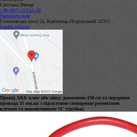
Світлана Вівчар
+38 (067) 313-21-34
Написати нам
Голосківське шосе 2а, Кам'янець-Подільський 32315
Графік роботи
Провід АКБ плюс або мінус довжиною 450 см та перерізом
провода 35 мм.кв з підсиленою свинцевою ремонтною
клемою та наконечником SC (трубка)