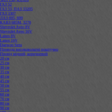
ГАЗ 52
ГАЗ 53, ПАЗ 33205
ГАЗ 3307
ЛАЗ 695, 699
КАВЗ 685М, 3270
Shevrolet Aveo 8V
Shevrolet Aveo 16V
Lanos 8V
Lanos 16V
Daewoo Sens
Провода високовольтні поштучно
Провід мідний, коричневий
20 см
25 см
30 см
35 см
40 см
45 см
50 см
55 см
60 см
70 см
80 см
90 см