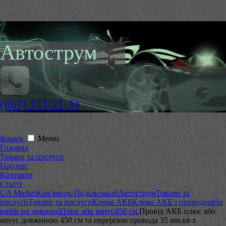
Автострум
(067) 313-21-34
Кошик
Меню
Головна
Товари та послуги
Про нас
Контакти
Статті
UA Market
Кам'янець-Подільський
Автострум
Товари та
послуги
Товари та послуги
Клема АКБ
Клема АКБ з проводом
На
вибір по довжині
Плюс або мінус
450 см.
Провід АКБ плюс або
мінус довжиною 450 см та перерізом провода 35 мм.кв з