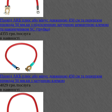
Провід АКБ плюс або мінус довжиною 450 см та перерізом
провода 50 мм.кв з підсиленною латунною ремонтною клемою
та наконечником SC (трубка)
4355 грн./послуга
в наявності
Провід АКБ плюс або мінус довжиною 450 см та перерізом
провода 50 мм.кв з латунною клемою
4029 грн./послуга
в наявності