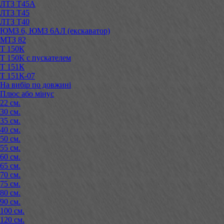
ЛТЗ Т45А
ЛТЗ Т45
ЛТЗ Т40
ЮМЗ 6, ЮМЗ 6АЛ (екскаватор)
МТЗ 82
Т 150К
Т 150К с пускателем
Т 151К
Т 151К-07
На вибір по довжині
Плюс або мінус
22 см.
30 см.
35 см.
40 см.
50 см.
55 см.
60 см.
65 см.
70 см.
75 см.
80 см.
90 см.
100 см.
120 см.