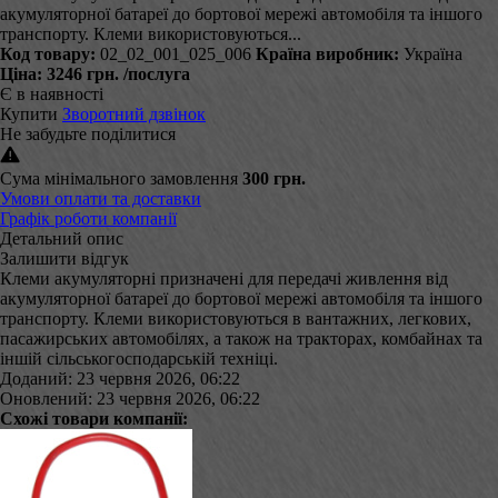
акумуляторної батареї до бортової мережі автомобіля та іншого
транспорту. Клеми використовуються...
Код товару:
02_02_001_025_006
Країна виробник:
Україна
Ціна:
3246 грн.
/послуга
Є в наявності
Купити
Зворотний дзвінок
Не забудьте поділитися
Сума мінімального замовлення
300 грн.
Умови оплати та доставки
Графік роботи компанії
Детальний опис
Залишити відгук
Клеми акумуляторні призначені для передачі живлення від
акумуляторної батареї до бортової мережі автомобіля та іншого
транспорту. Клеми використовуються в вантажних, легкових,
пасажирських автомобілях, а також на тракторах, комбайнах та
іншій сільськогосподарській техніці.
Доданий: 23 червня 2026, 06:22
Оновлений: 23 червня 2026, 06:22
Схожі товари компанії: