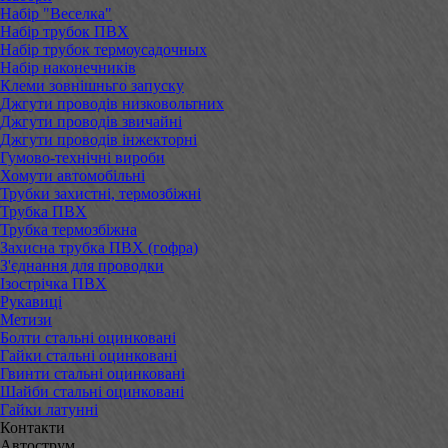
Набір "Веселка"
Набір трубок ПВХ
Набір трубок термоусадочных
Набір наконечників
Клеми зовнішньго запуску
Джгути проводів низковольтних
Джгути проводів звичайні
Джгути проводів інжекторні
Гумово-технічні вироби
Хомути автомобільні
Трубки захистні, термозбіжні
Трубка ПВХ
Трубка термозбіжна
Захисна трубка ПВХ (гофра)
З'єднання для проводки
Ізострічка ПВХ
Рукавиці
Метизи
Болти стальні оцинковані
Гайки стальні оцинковані
Гвинти стальні оцинковані
Шайби стальні оцинковані
Гайки латунні
Контакти
Автострум