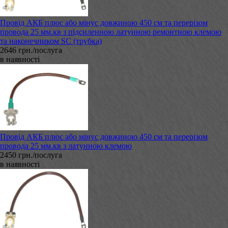
Провід АКБ плюс або мінус довжиною 450 см та перерізом
провода 25 мм.кв з підсиленною латунною ремонтною клемою
та наконечником SC (трубка)
2646 грн./послуга
в наявності
Провід АКБ плюс або мінус довжиною 450 см та перерізом
провода 25 мм.кв з латунною клемою
2450 грн./послуга
в наявності