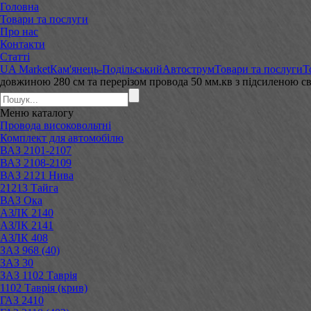
Головна
Товари та послуги
Про нас
Контакти
Статті
UA Market
Кам'янець-Подільський
Автострум
Товари та послуги
Т
довжиною 280 см та перерізом провода 50 мм.кв з підсиленою 
Меню
каталогу
Провода високовольтні
Комплект для автомобілю
ВАЗ 2101-2107
ВАЗ 2108-2109
ВАЗ 2121 Нива
21213 Тайга
ВАЗ Ока
АЗЛК 2140
АЗЛК 2141
АЗЛК 408
ЗАЗ 968 (40)
ЗАЗ 30
ЗАЗ 1102 Таврія
1102 Таврія (крив)
ГАЗ 2410