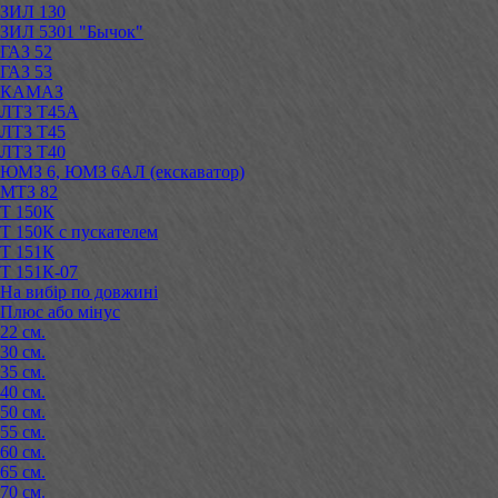
ЗИЛ 130
ЗИЛ 5301 "Бычок"
ГАЗ 52
ГАЗ 53
КАМАЗ
ЛТЗ Т45А
ЛТЗ Т45
ЛТЗ Т40
ЮМЗ 6, ЮМЗ 6АЛ (екскаватор)
МТЗ 82
Т 150К
Т 150К с пускателем
Т 151К
Т 151К-07
На вибір по довжині
Плюс або мінус
22 см.
30 см.
35 см.
40 см.
50 см.
55 см.
60 см.
65 см.
70 см.