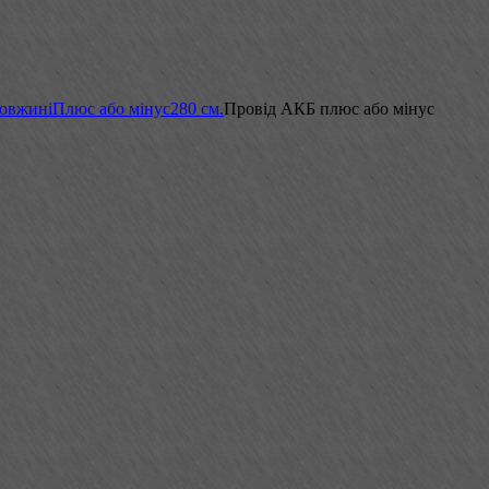
довжині
Плюс або мінус
280 см.
Провід АКБ плюс або мінус