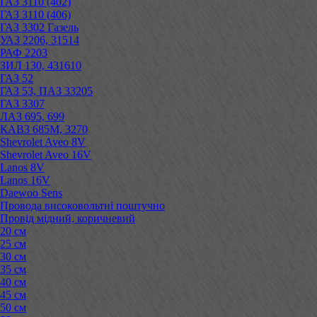
ГАЗ 3110 (402)
ГАЗ 3110 (406)
ГАЗ 3302 Газель
УАЗ 2206, 31514
РАФ 2203
ЗИЛ 130, 431610
ГАЗ 52
ГАЗ 53, ПАЗ 33205
ГАЗ 3307
ЛАЗ 695, 699
КАВЗ 685М, 3270
Shevrolet Aveo 8V
Shevrolet Aveo 16V
Lanos 8V
Lanos 16V
Daewoo Sens
Провода високовольтні поштучно
Провід мідний, коричневий
20 см
25 см
30 см
35 см
40 см
45 см
50 см