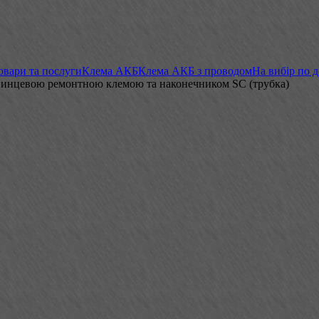
овари та послуги
Клема АКБ
Клема АКБ з проводом
На вибір по 
свинцевою ремонтною клемою та наконечником SC (трубка)