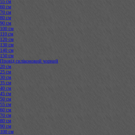
55 см
60 см
70 см
80 см
90 см
100 см
110 см
120 см
130 см
140 см
150 см
Провід силіконовий чорний
20 см
25 см
30 см
35 см
40 см
45 см
50 см
55 см
60 см
70 см
80 см
90 см
100 см