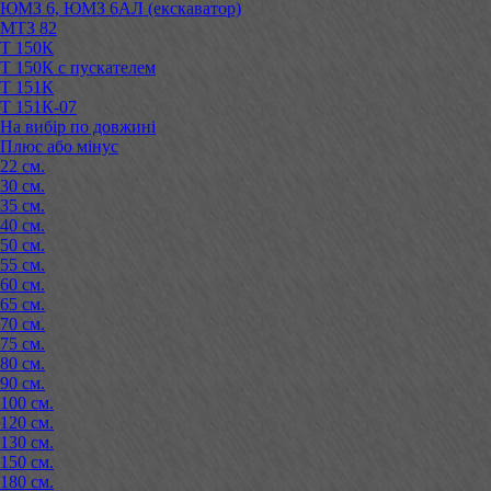
ЮМЗ 6, ЮМЗ 6АЛ (екскаватор)
МТЗ 82
Т 150К
Т 150К с пускателем
Т 151К
Т 151К-07
На вибір по довжині
Плюс або мінус
22 см.
30 см.
35 см.
40 см.
50 см.
55 см.
60 см.
65 см.
70 см.
75 см.
80 см.
90 см.
100 см.
120 см.
130 см.
150 см.
180 см.