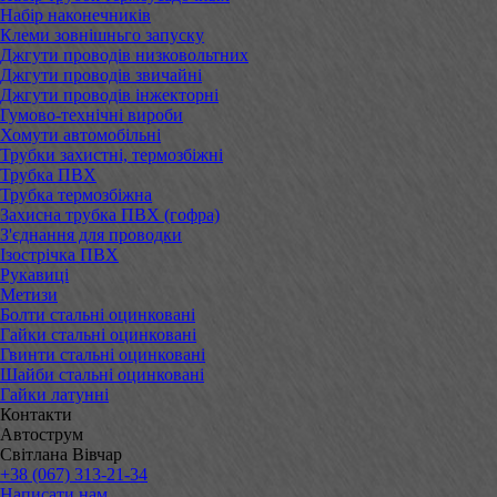
Набір наконечників
Клеми зовнішньго запуску
Джгути проводів низковольтних
Джгути проводів звичайні
Джгути проводів інжекторні
Гумово-технічні вироби
Хомути автомобільні
Трубки захистні, термозбіжні
Трубка ПВХ
Трубка термозбіжна
Захисна трубка ПВХ (гофра)
З'єднання для проводки
Ізострічка ПВХ
Рукавиці
Метизи
Болти стальні оцинковані
Гайки стальні оцинковані
Гвинти стальні оцинковані
Шайби стальні оцинковані
Гайки латунні
Контакти
Автострум
Світлана Вівчар
+38 (067) 313-21-34
Написати нам