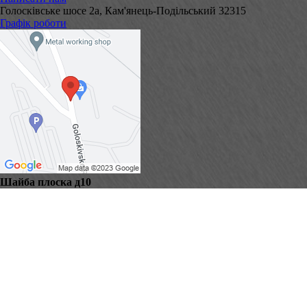
Голосківське шосе 2а, Кам'янець-Подільський 32315
Графік роботи
Шайба плоска д10