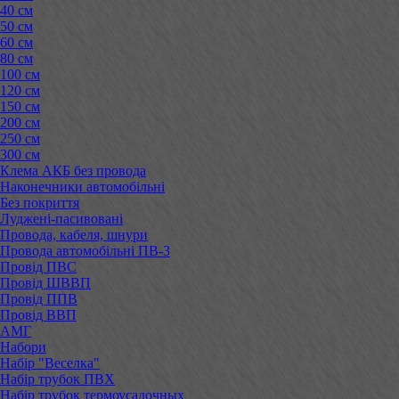
40 см
50 см
60 см
80 см
100 см
120 см
150 см
200 см
250 см
300 см
Клема АКБ без провода
Наконечники автомобільні
Без покриття
Луджені-пасивовані
Провода, кабеля, шнури
Провода автомобільні ПВ-3
Провід ПВС
Провід ШВВП
Провід ППВ
Провід ВВП
АМГ
Набори
Набір "Веселка"
Набір трубок ПВХ
Набір трубок термоусадочных