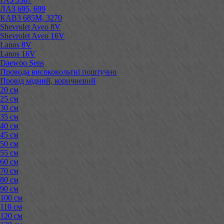
ЛАЗ 695, 699
КАВЗ 685М, 3270
Shevrolet Aveo 8V
Shevrolet Aveo 16V
Lanos 8V
Lanos 16V
Daewoo Sens
Провода високовольтні поштучно
Провід мідний, коричневий
20 см
25 см
30 см
35 см
40 см
45 см
50 см
55 см
60 см
70 см
80 см
90 см
100 см
110 см
120 см