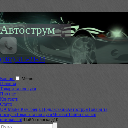
Автострум
(067) 313-21-34
Кошик
Меню
Головна
Товари та послуги
Про нас
Контакти
Статті
UA Market
Кам'янець-Подільський
Автострум
Товари та
послуги
Товари та послуги
Метизи
Шайби стальні
оцинковані
Шайба плоска д10