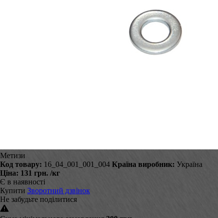
Метизи
Код товару:
16_04_001_001_004
Країна виробник:
Україна
Ціна:
131 грн.
/кг
Є в наявності
Купити
Зворотний дзвінок
Не забудьте поділитися