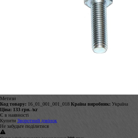
Метизи
Код товару:
16_01_001_001_018
Країна виробник:
Україна
Ціна:
133 грн.
/кг
Є в наявності
Купити
Зворотний дзвінок
Не забудьте поділитися