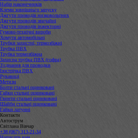
Набір наконечників
Клеми зовнішньго запуску
Джгути проводів низковольтних
Джгути проводів звичайні
Джгути проводів інжекторні
Гумово-технічні вироби
Хомути автомобільні
Трубки захистні, термозбіжні
Трубка ПВХ
Трубка термозбіжна
Захисна трубка ПВХ (гофра)
З'єднання для проводки
Ізострічка ПВХ
Рукавиці
Метизи
Болти стальні оцинковані
Гайки стальні оцинковані
Гвинти стальні оцинковані
Шайби стальні оцинковані
Гайки латунні
Контакти
Автострум
Світлана Вівчар
+38 (067) 313-21-34
Написати нам