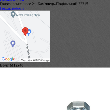
Голосківське шосе 2а, Кам'янець-Подільський 32315
Графік роботи
Болт М12х40