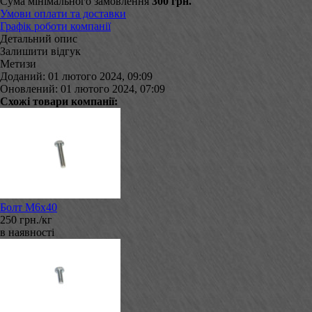
Сума мінімального замовлення
300 грн.
Умови оплати та доставки
Графік роботи компанії
Детальний опис
Залишити відгук
Метизи
Доданий: 01 лютого 2024, 09:09
Оновлений: 01 лютого 2024, 07:09
Схожі товари компанії:
Болт М6х40
250 грн./кг
в наявності