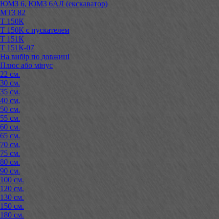
ЮМЗ 6, ЮМЗ 6АЛ (екскаватор)
МТЗ 82
Т 150К
Т 150К с пускателем
Т 151К
Т 151К-07
На вибір по довжині
Плюс або мінус
22 см.
30 см.
35 см.
40 см.
50 см.
55 см.
60 см.
65 см.
70 см.
75 см.
80 см.
90 см.
100 см.
120 см.
130 см.
150 см.
180 см.