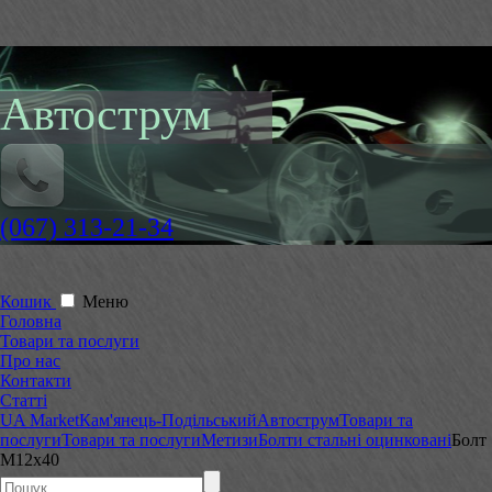
Автострум
(067) 313-21-34
Кошик
Меню
Головна
Товари та послуги
Про нас
Контакти
Статті
UA Market
Кам'янець-Подільський
Автострум
Товари та
послуги
Товари та послуги
Метизи
Болти стальні оцинковані
Болт
М12х40