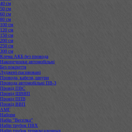
40 см
50 см
60 см
80 см
100 см
120 см
150 см
200 см
250 см
300 см
Клема АКБ без провода
Наконечники автомобільні
Без покриття
Луджені-пасивовані
Провода, кабеля, шнури
Провода автомобільні ПВ-3
Провід ПВС
Провід ШВВП
Провід ППВ
Провід ВВП
АМГ
Набори
Набір "Веселка"
Набір трубок ПВХ
Набір трубок термоусадочных