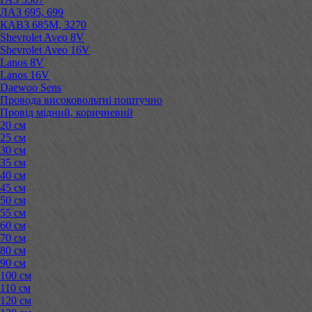
ЛАЗ 695, 699
КАВЗ 685М, 3270
Shevrolet Aveo 8V
Shevrolet Aveo 16V
Lanos 8V
Lanos 16V
Daewoo Sens
Провода високовольтні поштучно
Провід мідний, коричневий
20 см
25 см
30 см
35 см
40 см
45 см
50 см
55 см
60 см
70 см
80 см
90 см
100 см
110 см
120 см