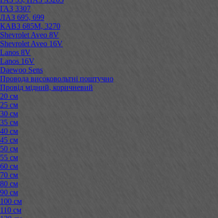
ГАЗ 3307
ЛАЗ 695, 699
КАВЗ 685М, 3270
Shevrolet Aveo 8V
Shevrolet Aveo 16V
Lanos 8V
Lanos 16V
Daewoo Sens
Провода високовольтні поштучно
Провід мідний, коричневий
20 см
25 см
30 см
35 см
40 см
45 см
50 см
55 см
60 см
70 см
80 см
90 см
100 см
110 см