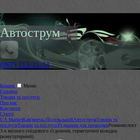
Автострум
(067) 313-21-34
Кошик
Меню
Головна
Товари та послуги
Про нас
Контакти
Статті
UA Market
Кам'янець-Подільський
Автострум
Товари та
послуги
Товари та послуги
З'єднання для проводки
Ремкомплект
3-х місного гніздового з'єднання, герметичної колодки
(комутаторний)