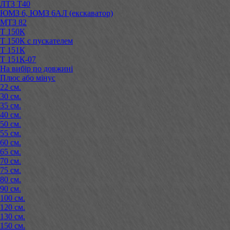
ЛТЗ Т40
ЮМЗ 6, ЮМЗ 6АЛ (екскаватор)
МТЗ 82
Т 150К
Т 150К с пускателем
Т 151К
Т 151К-07
На вибір по довжині
Плюс або мінус
22 см.
30 см.
35 см.
40 см.
50 см.
55 см.
60 см.
65 см.
70 см.
75 см.
80 см.
90 см.
100 см.
120 см.
130 см.
150 см.