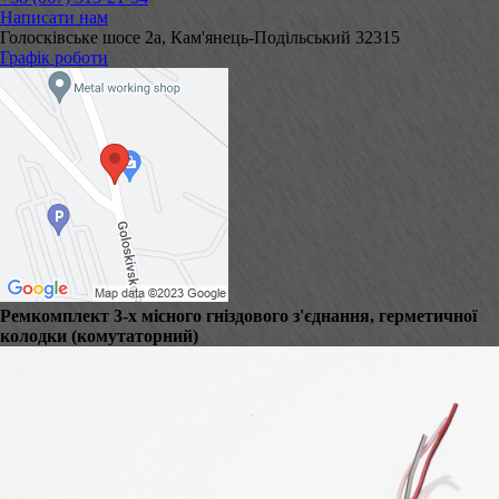
Написати нам
Голосківське шосе 2а, Кам'янець-Подільський 32315
Графік роботи
Ремкомплект 3-х місного гніздового з'єднання, герметичної
колодки (комутаторний)