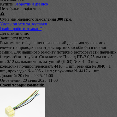
Купити
Зворотний дзвінок
Не забудьте поділитися
Сума мінімального замовлення
300 грн.
Умови оплати та доставки
Графік роботи компанії
Детальний опис
Залишити відгук
Ремкомплект з’єднання призначений для ремонту окремих
елементів проводки автотранспортних засобів без її повної
заміни. Для надійного ремонту потрібно застосовувати паяльник
і термозбіжні трубки. Складається: Провід ПВ-3 0,75 мм.кв. - 3
шт. 0,12 м.; наконечник латунний (Л-63) № 391 - 3 шт.;
колодочка поліпропіленова№ 4416 - 1 шт., резинка № 3840 - 1
шт., прокладка № 4395 - 1 шт.; пружинка № 4417 - 1 шт.
Доданий: 20 січня 2025, 11:00
Оновлений: 20 січня 2025, 11:00
Схожі товари компанії: