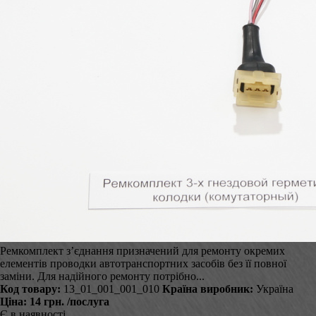
Ремкомплект з’єднання призначений для ремонту окремих
елементів проводки автотранспортних засобів без її повної
заміни. Для надійного ремонту потрібно...
Код товару:
13_01_001_001_010
Країна виробник:
Україна
Ціна:
14 грн.
/послуга
Є в наявності