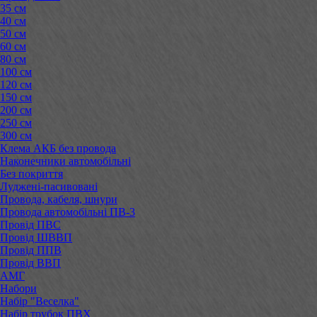
35 см
40 см
50 см
60 см
80 см
100 см
120 см
150 см
200 см
250 см
300 см
Клема АКБ без провода
Наконечники автомобільні
Без покриття
Луджені-пасивовані
Провода, кабеля, шнури
Провода автомобільні ПВ-3
Провід ПВС
Провід ШВВП
Провід ППВ
Провід ВВП
АМГ
Набори
Набір "Веселка"
Набір трубок ПВХ