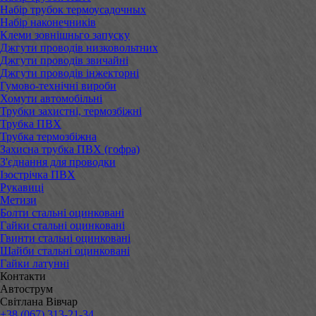
Набір трубок термоусадочных
Набір наконечників
Клеми зовнішньго запуску
Джгути проводів низковольтних
Джгути проводів звичайні
Джгути проводів інжекторні
Гумово-технічні вироби
Хомути автомобільні
Трубки захистні, термозбіжні
Трубка ПВХ
Трубка термозбіжна
Захисна трубка ПВХ (гофра)
З'єднання для проводки
Ізострічка ПВХ
Рукавиці
Метизи
Болти стальні оцинковані
Гайки стальні оцинковані
Гвинти стальні оцинковані
Шайби стальні оцинковані
Гайки латунні
Контакти
Автострум
Світлана Вівчар
+38 (067) 313-21-34