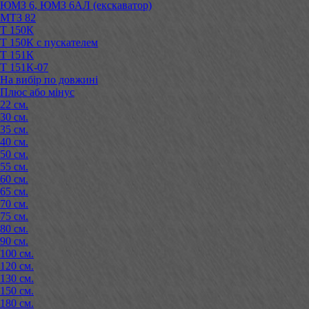
ЮМЗ 6, ЮМЗ 6АЛ (екскаватор)
МТЗ 82
Т 150К
Т 150К с пускателем
Т 151К
Т 151К-07
На вибір по довжині
Плюс або мінус
22 см.
30 см.
35 см.
40 см.
50 см.
55 см.
60 см.
65 см.
70 см.
75 см.
80 см.
90 см.
100 см.
120 см.
130 см.
150 см.
180 см.