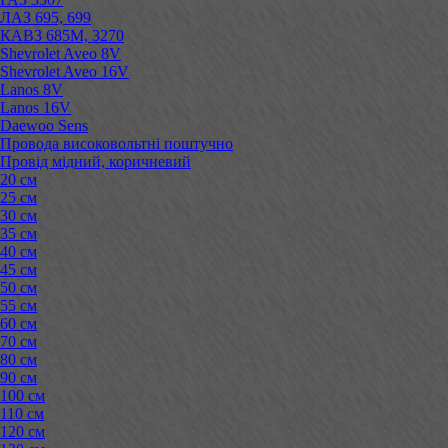
ЛАЗ 695, 699
КАВЗ 685М, 3270
Shevrolet Aveo 8V
Shevrolet Aveo 16V
Lanos 8V
Lanos 16V
Daewoo Sens
Провода високовольтні поштучно
Провід мідний, коричневий
20 см
25 см
30 см
35 см
40 см
45 см
50 см
55 см
60 см
70 см
80 см
90 см
100 см
110 см
120 см