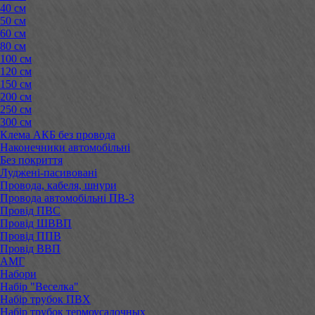
40 см
50 см
60 см
80 см
100 см
120 см
150 см
200 см
250 см
300 см
Клема АКБ без провода
Наконечники автомобільні
Без покриття
Луджені-пасивовані
Провода, кабеля, шнури
Провода автомобільні ПВ-3
Провід ПВС
Провід ШВВП
Провід ППВ
Провід ВВП
АМГ
Набори
Набір "Веселка"
Набір трубок ПВХ
Набір трубок термоусадочных