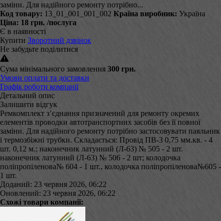
заміни. Для надійного ремонту потрібно...
Код товару:
13_01_001_001_002
Країна виробник:
Україна
Ціна:
18 грн.
/послуга
Є в наявності
Купити
Зворотний дзвінок
Не забудьте поділитися
Сума мінімального замовлення
300 грн.
Умови оплати та доставки
Графік роботи компанії
Детальний опис
Залишити відгук
Ремкомплект з’єднання призначений для ремонту окремих
елементів проводки автотранспортних засобів без її повної
заміни. Для надійного ремонту потрібно застосовувати паяльник
і термозбіжні трубки. Складається: Провід ПВ-3 0,75 мм.кв. - 4
шт. 0,12 м.; наконечник латунний (Л-63) № 505 - 2 шт.
наконечник латунний (Л-63) № 506 - 2 шт; колодочка
поліпропіленова№ 604 - 1 шт., колодочка поліпропіленова№605 -
1 шт.
Доданий: 23 червня 2026, 06:22
Оновлений: 23 червня 2026, 06:22
Схожі товари компанії: