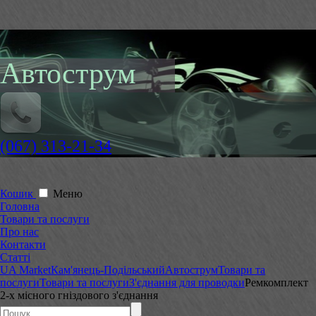
Автострум
(067) 313-21-34
Кошик
Меню
Головна
Товари та послуги
Про нас
Контакти
Статті
UA Market
Кам'янець-Подільський
Автострум
Товари та
послуги
Товари та послуги
З'єднання для проводки
Ремкомплект
2-х місного гніздового з'єднання