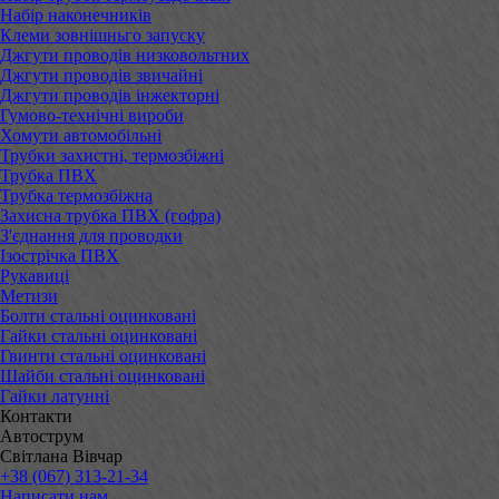
Набір наконечників
Клеми зовнішньго запуску
Джгути проводів низковольтних
Джгути проводів звичайні
Джгути проводів інжекторні
Гумово-технічні вироби
Хомути автомобільні
Трубки захистні, термозбіжні
Трубка ПВХ
Трубка термозбіжна
Захисна трубка ПВХ (гофра)
З'єднання для проводки
Ізострічка ПВХ
Рукавиці
Метизи
Болти стальні оцинковані
Гайки стальні оцинковані
Гвинти стальні оцинковані
Шайби стальні оцинковані
Гайки латунні
Контакти
Автострум
Світлана Вівчар
+38 (067) 313-21-34
Написати нам