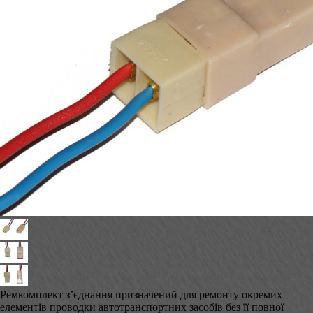
Ремкомплект з’єднання призначений для ремонту окремих
елементів проводки автотранспортних засобів без її повної