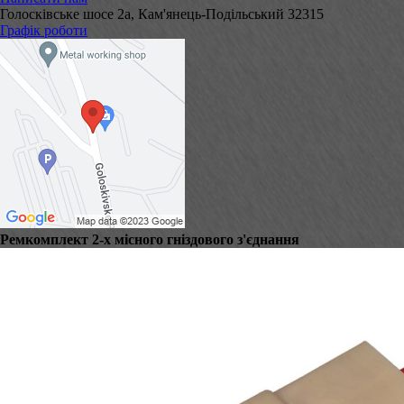
Голосківське шосе 2а, Кам'янець-Подільський 32315
Графік роботи
Ремкомплект 2-х місного гніздового з'єднання