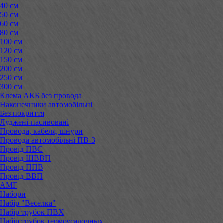
40 см
50 см
60 см
80 см
100 см
120 см
150 см
200 см
250 см
300 см
Клема АКБ без провода
Наконечники автомобільні
Без покриття
Луджені-пасивовані
Провода, кабеля, шнури
Провода автомобільні ПВ-3
Провід ПВС
Провід ШВВП
Провід ППВ
Провід ВВП
АМГ
Набори
Набір "Веселка"
Набір трубок ПВХ
Набір трубок термоусадочных