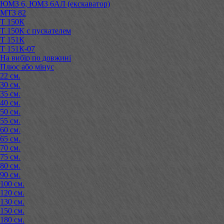
ЮМЗ 6, ЮМЗ 6АЛ (екскаватор)
МТЗ 82
Т 150К
Т 150К с пускателем
Т 151К
Т 151К-07
На вибір по довжині
Плюс або мінус
22 см.
30 см.
35 см.
40 см.
50 см.
55 см.
60 см.
65 см.
70 см.
75 см.
80 см.
90 см.
100 см.
120 см.
130 см.
150 см.
180 см.