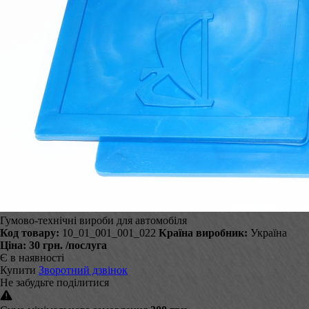
Гумово-технічні вироби для автомобіля
Код товару:
10_01_001_001_022
Країна виробник:
Україна
Ціна:
30 грн.
/послуга
Є в наявності
Купити
Зворотний дзвінок
Не забудьте поділитися