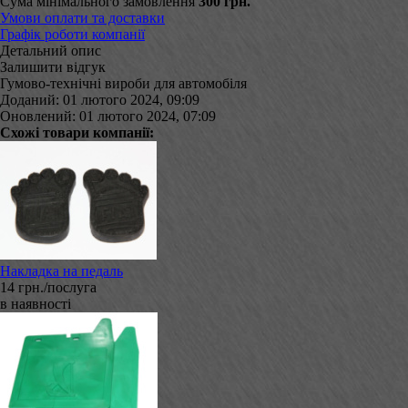
Сума мінімального замовлення
300 грн.
Умови оплати та доставки
Графік роботи компанії
Детальний опис
Залишити відгук
Гумово-технічні вироби для автомобіля
Доданий: 01 лютого 2024, 09:09
Оновлений: 01 лютого 2024, 07:09
Схожі товари компанії:
Накладка на педаль
14 грн./послуга
в наявності