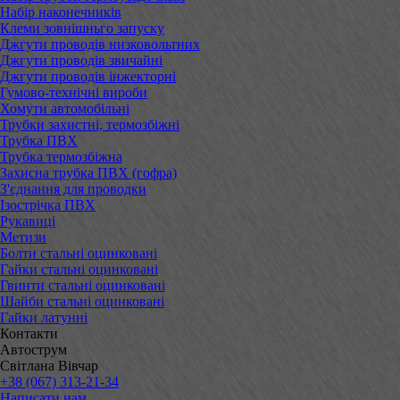
Набір наконечників
Клеми зовнішньго запуску
Джгути проводів низковольтних
Джгути проводів звичайні
Джгути проводів інжекторні
Гумово-технічні вироби
Хомути автомобільні
Трубки захистні, термозбіжні
Трубка ПВХ
Трубка термозбіжна
Захисна трубка ПВХ (гофра)
З'єднання для проводки
Ізострічка ПВХ
Рукавиці
Метизи
Болти стальні оцинковані
Гайки стальні оцинковані
Гвинти стальні оцинковані
Шайби стальні оцинковані
Гайки латунні
Контакти
Автострум
Світлана Вівчар
+38 (067) 313-21-34
Написати нам