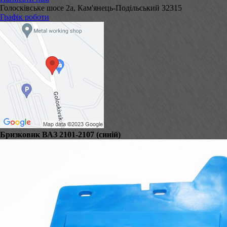
Голосківське шосе 2а, Кам'янець-Подільський 32315
Графік роботи
Бризковик ВАЗ 2101-2107 (синій)