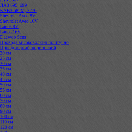
ЛАЗ 695, 699
КАВЗ 685М, 3270
Shevrolet Aveo 8V
Shevrolet Aveo 16V
Lanos 8V
Lanos 16V
Daewoo Sens
Провода високовольтні поштучно
Провід мідний, коричневий
20 см
25 см
30 см
35 см
40 см
45 см
50 см
55 см
60 см
70 см
80 см
90 см
100 см
110 см
120 см