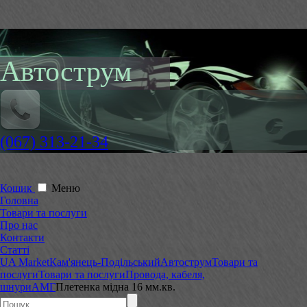
Автострум
(067) 313-21-34
Кошик
Меню
Головна
Товари та послуги
Про нас
Контакти
Статті
UA Market
Кам'янець-Подільський
Автострум
Товари та
послуги
Товари та послуги
Провода, кабеля,
шнури
АМГ
Плетенка мідна 16 мм.кв.