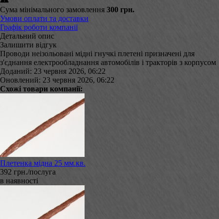
Сума мінімального замовлення
300 грн.
Умови оплати та доставки
Графік роботи компанії
Детальний опис
Залишити відгук
Проводи неізольовані мідні гнучкі плетені призначені для
з'єднання електрообладнання автомобілів і тракторів з корпусом
Доданий: 23 червня 2026, 06:22
Оновлений: 23 червня 2026, 06:22
Схожі товари компанії:
Плетенка мідна 25 мм.кв.
392 грн./послуга
в наявності