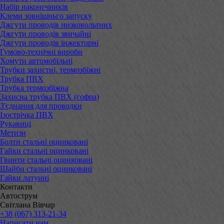
Набір наконечників
Клеми зовнішньго запуску
Джгути проводів низковольтних
Джгути проводів звичайні
Джгути проводів інжекторні
Гумово-технічні вироби
Хомути автомобільні
Трубки захистні, термозбіжні
Трубка ПВХ
Трубка термозбіжна
Захисна трубка ПВХ (гофра)
З'єднання для проводки
Ізострічка ПВХ
Рукавиці
Метизи
Болти стальні оцинковані
Гайки стальні оцинковані
Гвинти стальні оцинковані
Шайби стальні оцинковані
Гайки латунні
Контакти
Автострум
Світлана Вівчар
+38 (067) 313-21-34
Написати нам