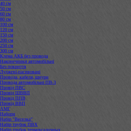
40 см
50 см
60 см
80 см
100 см
120 см
150 см
200 см
250 см
300 см
Клема АКБ без провода
Наконечники автомобільні
Без покриття
Луджені-пасивовані
Провода, кабеля, шнури
Провода автомобільні ПВ-3
Провід ПВС
Провід ШВВП
Провід ППВ
Провід ВВП
АМГ
Набори
Набір "Веселка"
Набір трубок ПВХ
Набір трубок термоусадочных