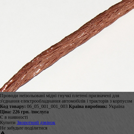
Проводи неізольовані мідні гнучкі плетені призначені для
з'єднання електрообладнання автомобілів і тракторів з корпусом
Код товару:
06_05_001_001_003
Країна виробник:
Україна
Ціна:
226 грн.
/послуга
Є в наявності
Купити
Зворотний дзвінок
Не забудьте поділитися