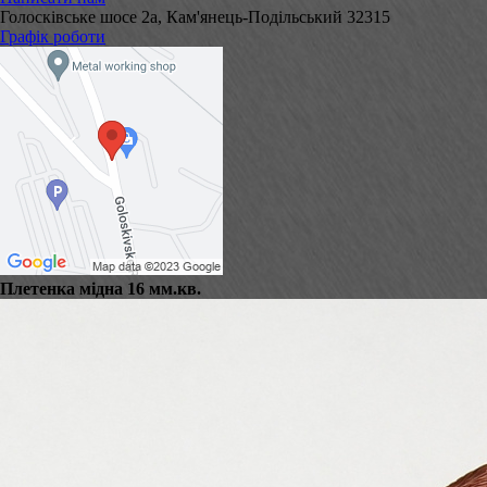
Голосківське шосе 2а, Кам'янець-Подільський 32315
Графік роботи
Плетенка мідна 16 мм.кв.