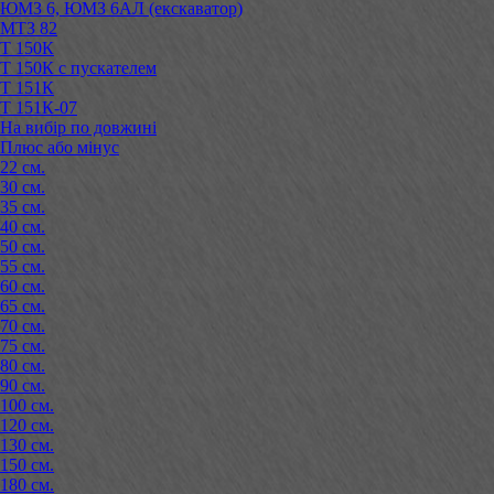
ЮМЗ 6, ЮМЗ 6АЛ (екскаватор)
МТЗ 82
Т 150К
Т 150К с пускателем
Т 151К
Т 151К-07
На вибір по довжині
Плюс або мінус
22 см.
30 см.
35 см.
40 см.
50 см.
55 см.
60 см.
65 см.
70 см.
75 см.
80 см.
90 см.
100 см.
120 см.
130 см.
150 см.
180 см.