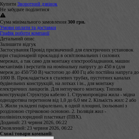
Купити
Зворотний дзвінок
Не забудьте поділитися
Сума мінімального замовлення
300 грн.
Умови оплати та доставки
Графік роботи компанії
Детальний опис
Залишити відгук
Застосування Провід призначений для електричних установок
при стаціонарній прокладці в освітлювальних і силових
мережах, а так само для монтажу електрообладнання, машин
механізмів і верстатів на номінальну напругу до 450 в (для
мереж до 450/750 В) частотою до 400 Гц або постійна напруга до
1000 В. Прокладається в сталевих трубах, пустотних каналах
будівельних конструкцій, на лотках і ін., для монтажу
електричних ланцюгів. Для негнучкого монтажу. Типова
конструкція Структура кабелю 1. Струмопровідна жила - мідна
однодротяна перетином від 1,0 до 6,0 мм 2. Кількість жил: 2 або
3. Жили укладені паралельно, в одній площині, ізольовані з
розділовою стрічковою основою. 2. Ізоляція жил -
полівінілхлоридний пластикат (ПВХ).
Доданий: 23 червня 2026, 06:22
Оновлений: 23 червня 2026, 06:22
Схожі товари компанії: