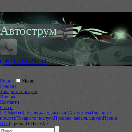
Автострум
(067) 313-21-34
Кошик
Меню
Головна
Товари та послуги
Про нас
Контакти
Статті
UA Market
Кам'янець-Подільський
Автострум
Товари та
послуги
Товари та послуги
Провода, кабеля, шнури
Провід
ППВ
Провід ППВ 3х2,5