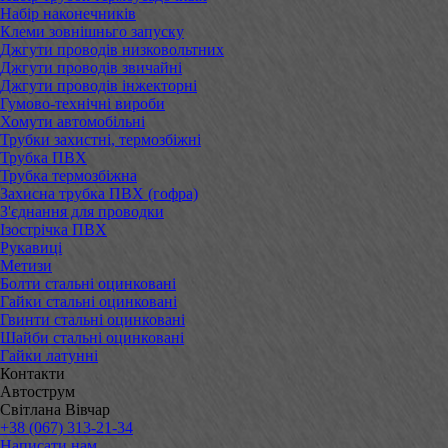
Набір наконечників
Клеми зовнішньго запуску
Джгути проводів низковольтних
Джгути проводів звичайні
Джгути проводів інжекторні
Гумово-технічні вироби
Хомути автомобільні
Трубки захистні, термозбіжні
Трубка ПВХ
Трубка термозбіжна
Захисна трубка ПВХ (гофра)
З'єднання для проводки
Ізострічка ПВХ
Рукавиці
Метизи
Болти стальні оцинковані
Гайки стальні оцинковані
Гвинти стальні оцинковані
Шайби стальні оцинковані
Гайки латунні
Контакти
Автострум
Світлана Вівчар
+38 (067) 313-21-34
Написати нам