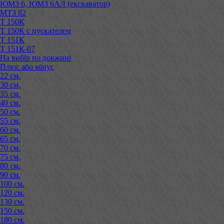
ЮМЗ 6, ЮМЗ 6АЛ (екскаватор)
МТЗ 82
Т 150К
Т 150К с пускателем
Т 151К
Т 151К-07
На вибір по довжині
Плюс або мінус
22 см.
30 см.
35 см.
40 см.
50 см.
55 см.
60 см.
65 см.
70 см.
75 см.
80 см.
90 см.
100 см.
120 см.
130 см.
150 см.
180 см.