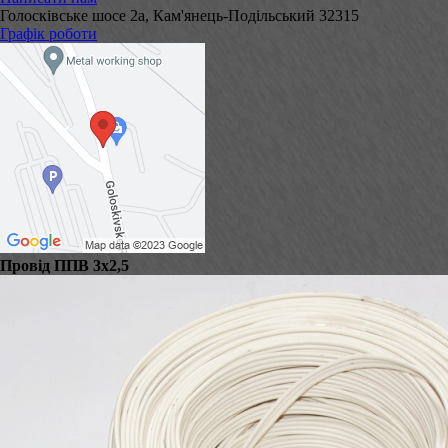
Голосківське шосе 2а, Кам'янець-Подільський 32315
Графік роботи
Провід ППВ 3х2,5