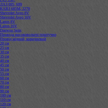
ЛАЗ 695, 699
КАВЗ 685М, 3270
Shevrolet Aveo 8V
Shevrolet Aveo 16V
Lanos 8V
Lanos 16V
Daewoo Sens
Провода високовольтні поштучно
Провід мідний, коричневий
20 см
25 см
30 см
35 см
40 см
45 см
50 см
55 см
60 см
70 см
80 см
90 см
100 см
110 см
120 см