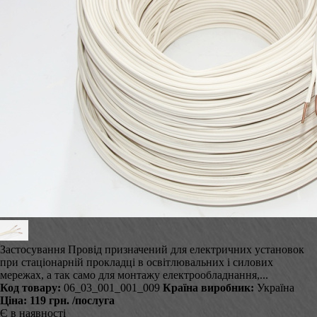
Застосування Провід призначений для електричних установок
при стаціонарній прокладці в освітлювальних і силових
мережах, а так само для монтажу електрообладнання,...
Код товару:
06_03_001_001_009
Країна виробник:
Україна
Ціна:
119 грн.
/послуга
Є в наявності