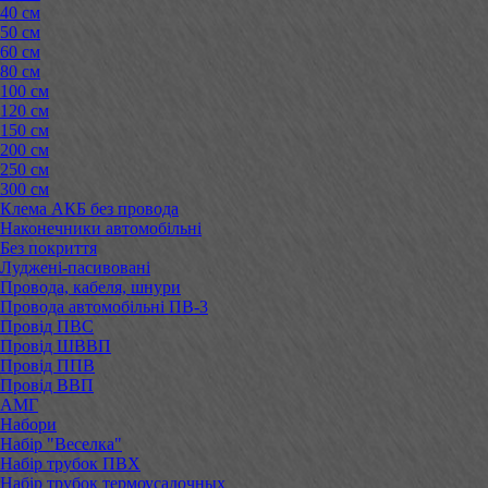
40 см
50 см
60 см
80 см
100 см
120 см
150 см
200 см
250 см
300 см
Клема АКБ без провода
Наконечники автомобільні
Без покриття
Луджені-пасивовані
Провода, кабеля, шнури
Провода автомобільні ПВ-3
Провід ПВС
Провід ШВВП
Провід ППВ
Провід ВВП
АМГ
Набори
Набір "Веселка"
Набір трубок ПВХ
Набір трубок термоусадочных