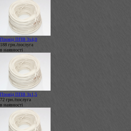
Провід ППВ 3х4,0
188 грн./послуга
в наявності
Провід ППВ 3х1,5
72 грн./послуга
в наявності