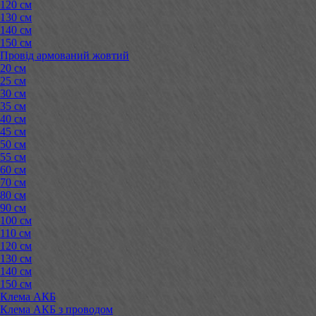
120 см
130 см
140 см
150 см
Провід армований жовтий
20 см
25 см
30 см
35 см
40 см
45 см
50 см
55 см
60 см
70 см
80 см
90 см
100 см
110 см
120 см
130 см
140 см
150 см
Клема АКБ
Клема АКБ з проводом