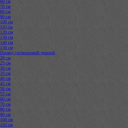
60 см
70 см
80 см
90 см
100 см
110 см
120 см
130 см
140 см
150 см
Провід силіконовий чорний
20 см
25 см
30 см
35 см
40 см
45 см
50 см
55 см
60 см
70 см
80 см
90 см
100 см
110 см