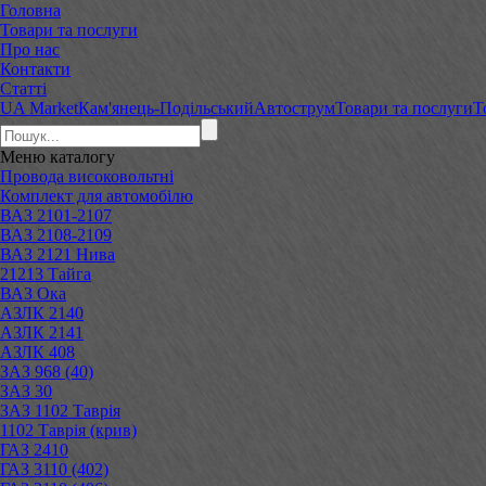
Головна
Товари та послуги
Про нас
Контакти
Статті
UA Market
Кам'янець-Подільський
Автострум
Товари та послуги
Т
Меню
каталогу
Провода високовольтні
Комплект для автомобілю
ВАЗ 2101-2107
ВАЗ 2108-2109
ВАЗ 2121 Нива
21213 Тайга
ВАЗ Ока
АЗЛК 2140
АЗЛК 2141
АЗЛК 408
ЗАЗ 968 (40)
ЗАЗ 30
ЗАЗ 1102 Таврія
1102 Таврія (крив)
ГАЗ 2410
ГАЗ 3110 (402)