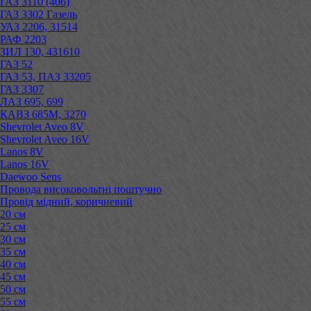
ГАЗ 3110 (406)
ГАЗ 3302 Газель
УАЗ 2206, 31514
РАФ 2203
ЗИЛ 130, 431610
ГАЗ 52
ГАЗ 53, ПАЗ 33205
ГАЗ 3307
ЛАЗ 695, 699
КАВЗ 685М, 3270
Shevrolet Aveo 8V
Shevrolet Aveo 16V
Lanos 8V
Lanos 16V
Daewoo Sens
Провода високовольтні поштучно
Провід мідний, коричневий
20 см
25 см
30 см
35 см
40 см
45 см
50 см
55 см