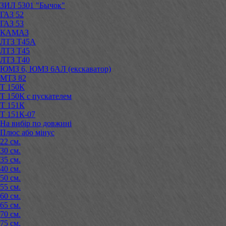
ЗИЛ 5301 "Бычок"
ГАЗ 52
ГАЗ 53
КАМАЗ
ЛТЗ Т45А
ЛТЗ Т45
ЛТЗ Т40
ЮМЗ 6, ЮМЗ 6АЛ (екскаватор)
МТЗ 82
Т 150К
Т 150К с пускателем
Т 151К
Т 151К-07
На вибір по довжині
Плюс або мінус
22 см.
30 см.
35 см.
40 см.
50 см.
55 см.
60 см.
65 см.
70 см.
75 см.