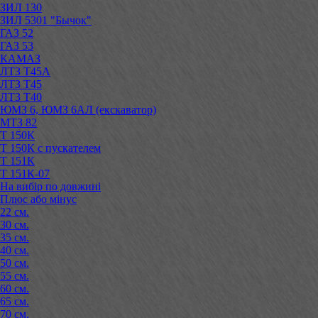
ЗИЛ 130
ЗИЛ 5301 "Бычок"
ГАЗ 52
ГАЗ 53
КАМАЗ
ЛТЗ Т45А
ЛТЗ Т45
ЛТЗ Т40
ЮМЗ 6, ЮМЗ 6АЛ (екскаватор)
МТЗ 82
Т 150К
Т 150К с пускателем
Т 151К
Т 151К-07
На вибір по довжині
Плюс або мінус
22 см.
30 см.
35 см.
40 см.
50 см.
55 см.
60 см.
65 см.
70 см.