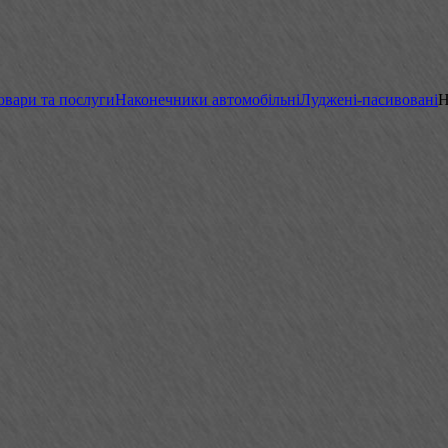
овари та послуги
Наконечники автомобільні
Луджені-пасивовані
Н