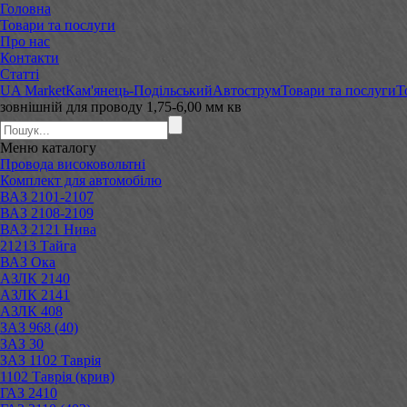
Головна
Товари та послуги
Про нас
Контакти
Статті
UA Market
Кам'янець-Подільський
Автострум
Товари та послуги
Т
зовнішній для проводу 1,75-6,00 мм кв
Меню
каталогу
Провода високовольтні
Комплект для автомобілю
ВАЗ 2101-2107
ВАЗ 2108-2109
ВАЗ 2121 Нива
21213 Тайга
ВАЗ Ока
АЗЛК 2140
АЗЛК 2141
АЗЛК 408
ЗАЗ 968 (40)
ЗАЗ 30
ЗАЗ 1102 Таврія
1102 Таврія (крив)
ГАЗ 2410