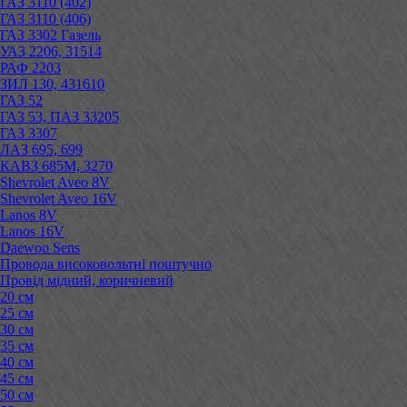
ГАЗ 3110 (402)
ГАЗ 3110 (406)
ГАЗ 3302 Газель
УАЗ 2206, 31514
РАФ 2203
ЗИЛ 130, 431610
ГАЗ 52
ГАЗ 53, ПАЗ 33205
ГАЗ 3307
ЛАЗ 695, 699
КАВЗ 685М, 3270
Shevrolet Aveo 8V
Shevrolet Aveo 16V
Lanos 8V
Lanos 16V
Daewoo Sens
Провода високовольтні поштучно
Провід мідний, коричневий
20 см
25 см
30 см
35 см
40 см
45 см
50 см