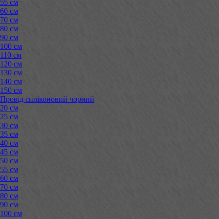
55 см
60 см
70 см
80 см
90 см
100 см
110 см
120 см
130 см
140 см
150 см
Провід силіконовий чорний
20 см
25 см
30 см
35 см
40 см
45 см
50 см
55 см
60 см
70 см
80 см
90 см
100 см