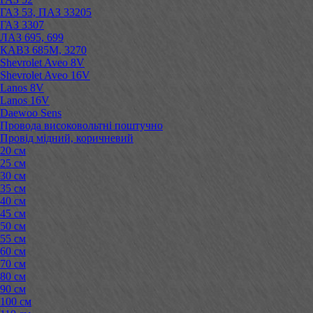
ГАЗ 53, ПАЗ 33205
ГАЗ 3307
ЛАЗ 695, 699
КАВЗ 685М, 3270
Shevrolet Aveo 8V
Shevrolet Aveo 16V
Lanos 8V
Lanos 16V
Daewoo Sens
Провода високовольтні поштучно
Провід мідний, коричневий
20 см
25 см
30 см
35 см
40 см
45 см
50 см
55 см
60 см
70 см
80 см
90 см
100 см