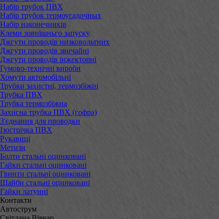
Набір трубок ПВХ
Набір трубок термоусадочных
Набір наконечників
Клеми зовнішньго запуску
Джгути проводів низковольтних
Джгути проводів звичайні
Джгути проводів інжекторні
Гумово-технічні вироби
Хомути автомобільні
Трубки захистні, термозбіжні
Трубка ПВХ
Трубка термозбіжна
Захисна трубка ПВХ (гофра)
З'єднання для проводки
Ізострічка ПВХ
Рукавиці
Метизи
Болти стальні оцинковані
Гайки стальні оцинковані
Гвинти стальні оцинковані
Шайби стальні оцинковані
Гайки латунні
Контакти
Автострум
Світлана Вівчар