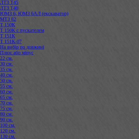
ЛТЗ Т45
ЛТЗ Т40
ЮМЗ 6, ЮМЗ 6АЛ (екскаватор)
МТЗ 82
Т 150К
Т 150К с пускателем
Т 151К
Т 151К-07
На вибір по довжині
Плюс або мінус
22 см.
30 см.
35 см.
40 см.
50 см.
55 см.
60 см.
65 см.
70 см.
75 см.
80 см.
90 см.
100 см.
120 см.
130 см.