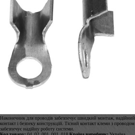
Наконечник для проводів забезпечує швидкий монтаж, надійний
контакт і безпеку конструкцій. Тісний контакт клеми з проводом
забезпечує надійну роботу системи.
Код товару:
04_02_001_001_018
Країна виробник:
Україна