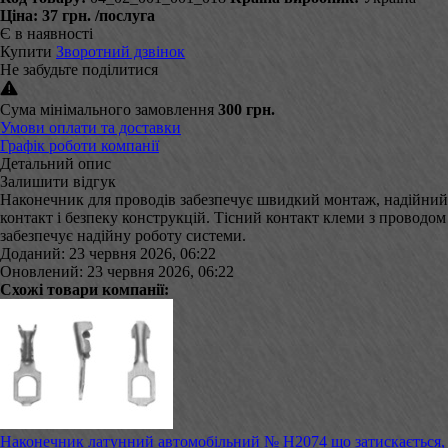
Ціна:
37 грн.
/послуга
Є в наявності
Купити
Зворотний дзвінок
Не забудьте поділитися
Сума мінімального замовлення
300 грн.
Умови оплати та доставки
Графік роботи компанії
Детальний опис
Залишити відгук
Наконечник для проводів забезпечує швидкий монтаж, надійний
контакт і безпеку конструкцій. Тісний контакт клеми з проводом
забезпечує надійну роботу системи.
Доданий: 23 червня 2026, 06:22
Оновлений: 23 червня 2026, 06:22
Схожі товари компанії:
Наконечник латунний автомобільний № Н2074 що затискається,