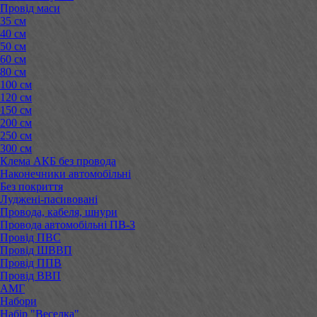
Провід маси
35 см
40 см
50 см
60 см
80 см
100 см
120 см
150 см
200 см
250 см
300 см
Клема АКБ без провода
Наконечники автомобільні
Без покриття
Луджені-пасивовані
Провода, кабеля, шнури
Провода автомобільні ПВ-3
Провід ПВС
Провід ШВВП
Провід ППВ
Провід ВВП
АМГ
Набори
Набір "Веселка"