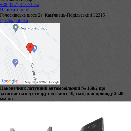
+38 (067) 313-21-34
Написати нам
Голосківське шосе 2а, Кам'янець-Подільський 32315
Графік роботи
Наконечник латунний автомобільний № 168/2 що
затискається д отвору під гвинт 10,5 мм, для проводу 25,00
мм кв