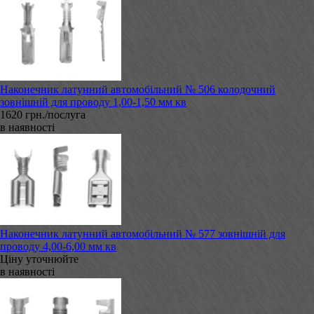
Наконечник латунний автомобільний № 506 колодочний
зовнішній для проводу 1,00-1,50 мм кв
1620 грн./послуга
в наявності
Наконечник латунний автомобільний № 577 зовнішній для
проводу 4,00-6,00 мм кв
Ціну уточнюйте
в наявності