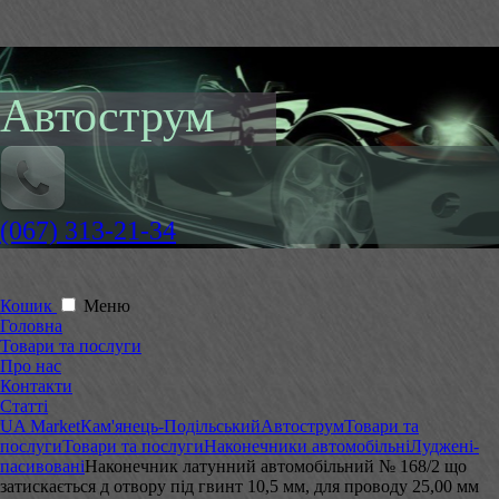
Автострум
(067) 313-21-34
Кошик
Меню
Головна
Товари та послуги
Про нас
Контакти
Статті
UA Market
Кам'янець-Подільський
Автострум
Товари та
послуги
Товари та послуги
Наконечники автомобільні
Луджені-
пасивовані
Наконечник латунний автомобільний № 168/2 що
затискається д отвору під гвинт 10,5 мм, для проводу 25,00 мм