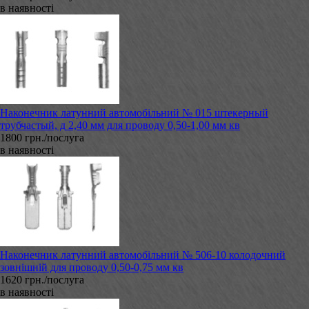
в наявності
Наконечник латунний автомобільний № 015 штекерный
трубчастый, д 2,40 мм для проводу 0,50-1,00 мм кв
1800 грн./послуга
в наявності
Наконечник латунний автомобільний № 506-10 колодочний
зовнішній для проводу 0,50-0,75 мм кв
1620 грн./послуга
в наявності