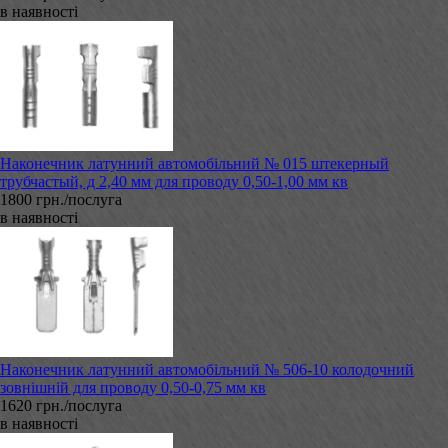
в наявності
Наконечник латунний автомобільний № 015 штекерный
трубчастый, д 2,40 мм для проводу 0,50-1,00 мм кв
1800 грн./послуга
в наявності
Наконечник латунний автомобільний № 506-10 колодочний
зовнішній для проводу 0,50-0,75 мм кв
1620 грн./послуга
в наявності