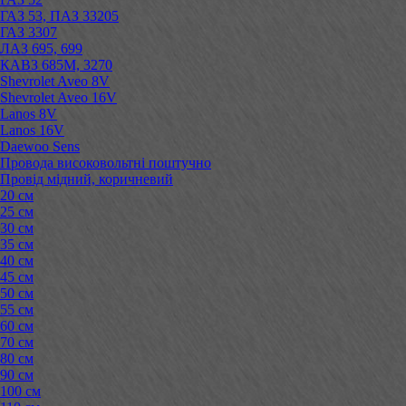
ГАЗ 53, ПАЗ 33205
ГАЗ 3307
ЛАЗ 695, 699
КАВЗ 685М, 3270
Shevrolet Aveo 8V
Shevrolet Aveo 16V
Lanos 8V
Lanos 16V
Daewoo Sens
Провода високовольтні поштучно
Провід мідний, коричневий
20 см
25 см
30 см
35 см
40 см
45 см
50 см
55 см
60 см
70 см
80 см
90 см
100 см