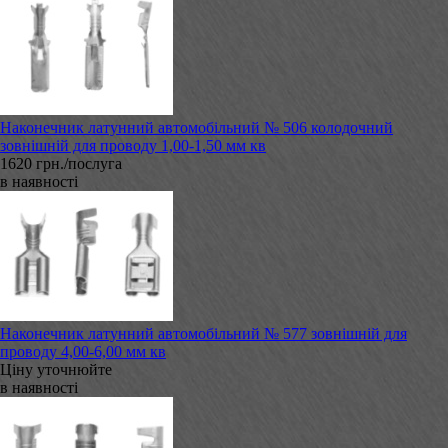
Наконечник латунний автомобільний № 506 колодочний
зовнішній для проводу 1,00-1,50 мм кв
1620 грн./послуга
в наявності
Наконечник латунний автомобільний № 577 зовнішній для
проводу 4,00-6,00 мм кв
Ціну уточнюйте
в наявності