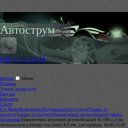
Автострум
(067) 313-21-34
Кошик
Меню
Головна
Товари та послуги
Про нас
Контакти
Статті
UA Market
Кам'янець-Подільський
Автострум
Товари та
послуги
Товари та послуги
Наконечники автомобільні
Луджені-
пасивовані
Наконечник латунний автомобільний № 168-1,2 що
затискається д отвору під гвинт 8,5 мм, для проводу 16,00-25,00