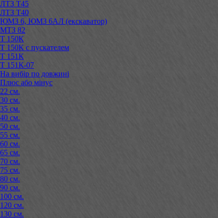
ЛТЗ Т45
ЛТЗ Т40
ЮМЗ 6, ЮМЗ 6АЛ (екскаватор)
МТЗ 82
Т 150К
Т 150К с пускателем
Т 151К
Т 151К-07
На вибір по довжині
Плюс або мінус
22 см.
30 см.
35 см.
40 см.
50 см.
55 см.
60 см.
65 см.
70 см.
75 см.
80 см.
90 см.
100 см.
120 см.
130 см.