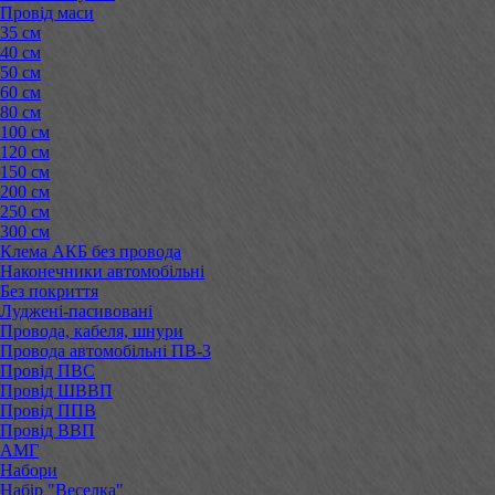
Провід маси
35 см
40 см
50 см
60 см
80 см
100 см
120 см
150 см
200 см
250 см
300 см
Клема АКБ без провода
Наконечники автомобільні
Без покриття
Луджені-пасивовані
Провода, кабеля, шнури
Провода автомобільні ПВ-3
Провід ПВС
Провід ШВВП
Провід ППВ
Провід ВВП
АМГ
Набори
Набір "Веселка"