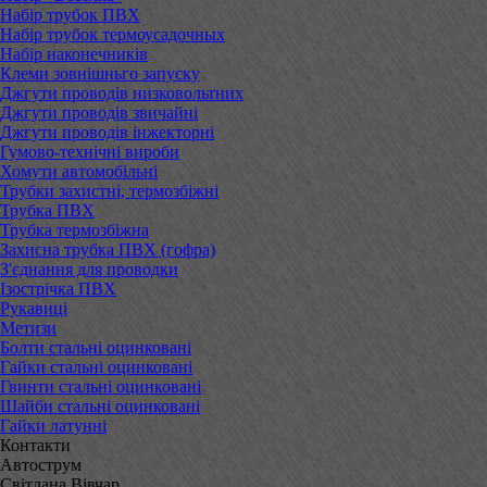
Набір трубок ПВХ
Набір трубок термоусадочных
Набір наконечників
Клеми зовнішньго запуску
Джгути проводів низковольтних
Джгути проводів звичайні
Джгути проводів інжекторні
Гумово-технічні вироби
Хомути автомобільні
Трубки захистні, термозбіжні
Трубка ПВХ
Трубка термозбіжна
Захисна трубка ПВХ (гофра)
З'єднання для проводки
Ізострічка ПВХ
Рукавиці
Метизи
Болти стальні оцинковані
Гайки стальні оцинковані
Гвинти стальні оцинковані
Шайби стальні оцинковані
Гайки латунні
Контакти
Автострум
Світлана Вівчар