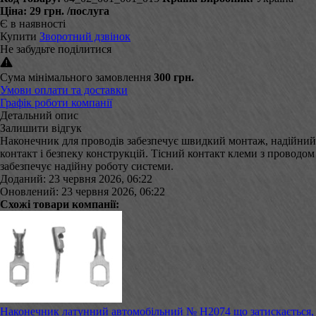
Ціна:
29 грн.
/послуга
Є в наявності
Купити
Зворотний дзвінок
Не забудьте поділитися
Сума мінімального замовлення
300 грн.
Умови оплати та доставки
Графік роботи компанії
Детальний опис
Залишити відгук
Наконечник для проводів забезпечує швидкий монтаж, надійний
контакт і безпеку конструкцій. Тісний контакт клеми з проводом
забезпечує надійну роботу системи.
Доданий: 23 червня 2026, 06:22
Оновлений: 23 червня 2026, 06:22
Схожі товари компанії:
Наконечник латунний автомобільний № Н2074 що затискається,