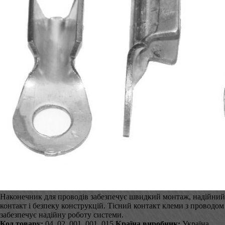
Наконечник для проводів забезпечує швидкий монтаж, надійний
контакт і безпеку конструкцій. Тісний контакт клеми з проводом
забезпечує надійну роботу системи.
Код товару:
04_02_001_001_015
Країна виробник:
Україна