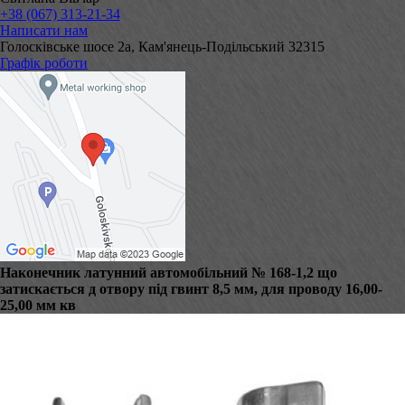
+38 (067) 313-21-34
Написати нам
Голосківське шосе 2а, Кам'янець-Подільський 32315
Графік роботи
Наконечник латунний автомобільний № 168-1,2 що
затискається д отвору під гвинт 8,5 мм, для проводу 16,00-
25,00 мм кв