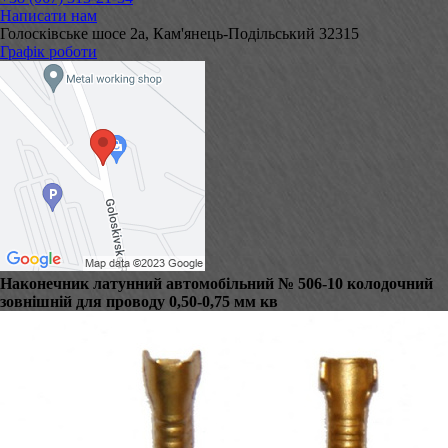
Написати нам
Голосківське шосе 2а, Кам'янець-Подільський 32315
Графік роботи
Наконечник латунний автомобільний № 506-10 колодочний
зовнішній для проводу 0,50-0,75 мм кв