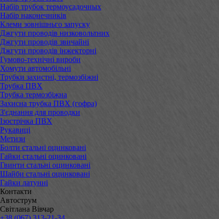
Набір трубок термоусадочных
Набір наконечників
Клеми зовнішньго запуску
Джгути проводів низковольтних
Джгути проводів звичайні
Джгути проводів інжекторні
Гумово-технічні вироби
Хомути автомобільні
Трубки захистні, термозбіжні
Трубка ПВХ
Трубка термозбіжна
Захисна трубка ПВХ (гофра)
З'єднання для проводки
Ізострічка ПВХ
Рукавиці
Метизи
Болти стальні оцинковані
Гайки стальні оцинковані
Гвинти стальні оцинковані
Шайби стальні оцинковані
Гайки латунні
Контакти
Автострум
Світлана Вівчар
+38 (067) 313-21-34