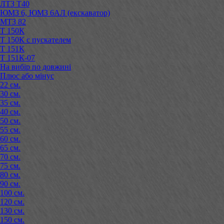
ЛТЗ Т40
ЮМЗ 6, ЮМЗ 6АЛ (екскаватор)
МТЗ 82
Т 150К
Т 150К с пускателем
Т 151К
Т 151К-07
На вибір по довжині
Плюс або мінус
22 см.
30 см.
35 см.
40 см.
50 см.
55 см.
60 см.
65 см.
70 см.
75 см.
80 см.
90 см.
100 см.
120 см.
130 см.
150 см.