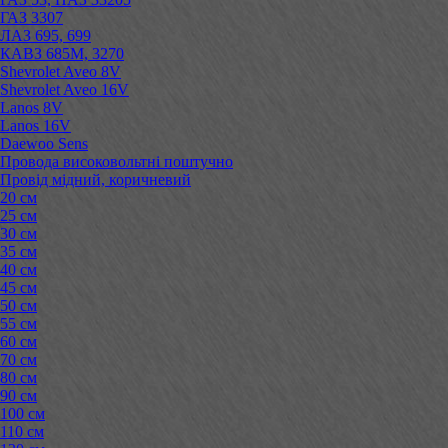
ГАЗ 3307
ЛАЗ 695, 699
КАВЗ 685М, 3270
Shevrolet Aveo 8V
Shevrolet Aveo 16V
Lanos 8V
Lanos 16V
Daewoo Sens
Провода високовольтні поштучно
Провід мідний, коричневий
20 см
25 см
30 см
35 см
40 см
45 см
50 см
55 см
60 см
70 см
80 см
90 см
100 см
110 см