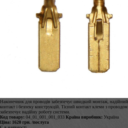
Наконечник для проводів забезпечує швидкий монтаж, надійний
контакт і безпеку конструкцій. Тісний контакт клеми з проводом
забезпечує надійну роботу системи.
Код товару:
04_01_001_001_033
Країна виробник:
Україна
Ціна:
1620 грн.
/послуга
Є в наявності