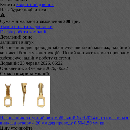
Купити
Зворотний дзвінок
Не забудьте поділитися
Сума мінімального замовлення
300 грн.
Умови оплати та доставки
Графік роботи компанії
Детальний опис
Залишити відгук
Наконечник для проводів забезпечує швидкий монтаж, надійний
контакт і безпеку конструкцій. Тісний контакт клеми з проводом
забезпечує надійну роботу системи.
Доданий: 23 червня 2026, 06:22
Оновлений: 23 червня 2026, 06:22
Схожі товари компанії:
Наконечник латунний автомобільний № Н2074 що затискається,
вилка, д отвору 4,20 мм для проводу 0,50-1,50 мм кв
Ціну уточнюйте