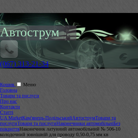
Автострум
(067) 313-21-34
Кошик
Меню
Головна
Товари та послуги
Про нас
Контакти
Статті
UA Market
Кам'янець-Подільський
Автострум
Товари та
послуги
Товари та послуги
Наконечники автомобільні
Без
покриття
Наконечник латунний автомобільний № 506-10
колодочний зовнішній для проводу 0,50-0,75 мм кв