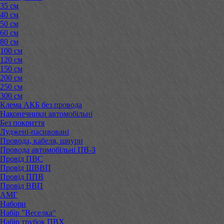
35 см
40 см
50 см
60 см
80 см
100 см
120 см
150 см
200 см
250 см
300 см
Клема АКБ без провода
Наконечники автомобільні
Без покриття
Луджені-пасивовані
Провода, кабеля, шнури
Провода автомобільні ПВ-3
Провід ПВС
Провід ШВВП
Провід ППВ
Провід ВВП
АМГ
Набори
Набір "Веселка"
Набір трубок ПВХ