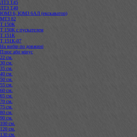
ЛТЗ Т45
ЛТЗ Т40
ЮМЗ 6, ЮМЗ 6АЛ (екскаватор)
МТЗ 82
Т 150К
Т 150К с пускателем
Т 151К
Т 151К-07
На вибір по довжині
Плюс або мінус
22 см.
30 см.
35 см.
40 см.
50 см.
55 см.
60 см.
65 см.
70 см.
75 см.
80 см.
90 см.
100 см.
120 см.
130 см.