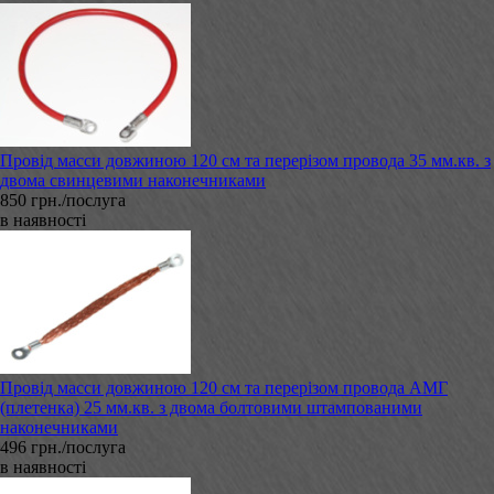
Провід масси довжиною 120 см та перерізом провода 35 мм.кв. з
двома свинцевими наконечниками
850 грн./послуга
в наявності
Провід масси довжиною 120 см та перерізом провода АМГ
(плетенка) 25 мм.кв. з двома болтовими штампованими
наконечниками
496 грн./послуга
в наявності