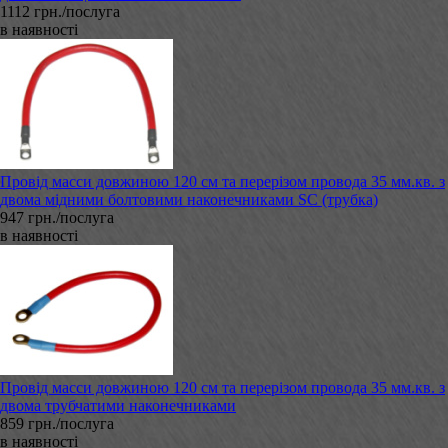
1112 грн./послуга
в наявності
Провід масси довжиною 120 см та перерізом провода 35 мм.кв. з
двома мідними болтовими наконечниками SC (трубка)
947 грн./послуга
в наявності
Провід масси довжиною 120 см та перерізом провода 35 мм.кв. з
двома трубчатими наконечниками
859 грн./послуга
в наявності