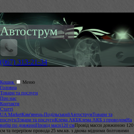
Автострум
(067) 313-21-34
Кошик
Меню
Головна
Товари та послуги
Про нас
Контакти
Статті
UA Market
Кам'янець-Подільський
Автострум
Товари та
послуги
Товари та послуги
Клема АКБ
Клема АКБ з проводом
На
вибір по довжині
Провід маси
120 см
Провід масси довжиною 120
см та перерізом провода 25 мм.кв. з двома мідними болтовими