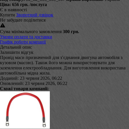
Ціна:
656 грн.
/послуга
Є в наявності
Купити
Зворотний дзвінок
Не забудьте поділитися
Сума мінімального замовлення
300 грн.
Умови оплати та доставки
Графік роботи компанії
Детальний опис
Залишити відгук
Провід маси призначений для з’єднання двигуна автомобіля з
кузовом (масою). Також його можна використовувати для
заземлення електрообладнання. Для виготовлення використана
автомобільна мідна жила.
Доданий: 23 червня 2026, 06:22
Оновлений: 23 червня 2026, 06:22
Схожі товари компанії: