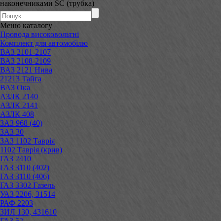
наконечниками SC (трубка)
Меню
каталогу
Провода високовольтні
Комплект для автомобілю
ВАЗ 2101-2107
ВАЗ 2108-2109
ВАЗ 2121 Нива
21213 Тайга
ВАЗ Ока
АЗЛК 2140
АЗЛК 2141
АЗЛК 408
ЗАЗ 968 (40)
ЗАЗ 30
ЗАЗ 1102 Таврія
1102 Таврія (крив)
ГАЗ 2410
ГАЗ 3110 (402)
ГАЗ 3110 (406)
ГАЗ 3302 Газель
УАЗ 2206, 31514
РАФ 2203
ЗИЛ 130, 431610
ГАЗ 52