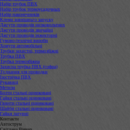
Набір трубок ПВХ
Набір трубок термоусадочных
Набір наконечників
Клеми зовнішньго запуску
Джгути проводів низковольтних
Джгути проводів звичайні
Джгути проводів інжекторні
Гумово-технічні вироби
Хомути автомобільні
Трубки захистні, термозбіжні
Трубка ПВХ
Трубка термозбіжна
Захисна трубка ПВХ (гофра)
З'єднання для проводки
Ізострічка ПВХ
Рукавиці
Метизи
Болти стальні оцинковані
Гайки стальні оцинковані
Гвинти стальні оцинковані
Шайби стальні оцинковані
Гайки латунні
Контакти
Автострум
Світлана Вівчар