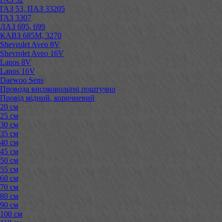
ГАЗ 53, ПАЗ 33205
ГАЗ 3307
ЛАЗ 695, 699
КАВЗ 685М, 3270
Shevrolet Aveo 8V
Shevrolet Aveo 16V
Lanos 8V
Lanos 16V
Daewoo Sens
Провода високовольтні поштучно
Провід мідний, коричневий
20 см
25 см
30 см
35 см
40 см
45 см
50 см
55 см
60 см
70 см
80 см
90 см
100 см