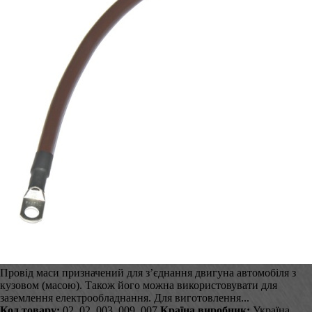
Провід маси призначений для з’єднання двигуна автомобіля з
кузовом (масою). Також його можна використовувати для
заземлення електрообладнання. Для виготовлення...
Код товару:
02_02_003_009_007
Країна виробник:
Україна