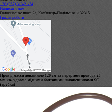
+38 (067) 313-21-34
Написати нам
Голосківське шосе 2а, Кам'янець-Подільський 32315
Графік роботи
Провід масси довжиною 120 см та перерізом провода 25
мм.кв. з двома мідними болтовими наконечниками SC
(трубка)