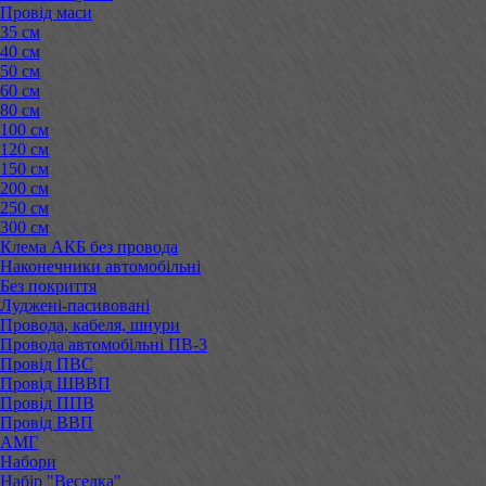
Провід маси
35 см
40 см
50 см
60 см
80 см
100 см
120 см
150 см
200 см
250 см
300 см
Клема АКБ без провода
Наконечники автомобільні
Без покриття
Луджені-пасивовані
Провода, кабеля, шнури
Провода автомобільні ПВ-3
Провід ПВС
Провід ШВВП
Провід ППВ
Провід ВВП
АМГ
Набори
Набір "Веселка"