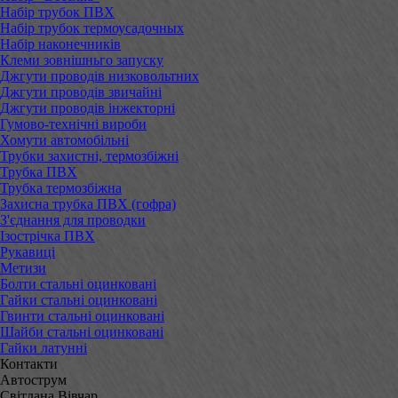
Набір трубок ПВХ
Набір трубок термоусадочных
Набір наконечників
Клеми зовнішньго запуску
Джгути проводів низковольтних
Джгути проводів звичайні
Джгути проводів інжекторні
Гумово-технічні вироби
Хомути автомобільні
Трубки захистні, термозбіжні
Трубка ПВХ
Трубка термозбіжна
Захисна трубка ПВХ (гофра)
З'єднання для проводки
Ізострічка ПВХ
Рукавиці
Метизи
Болти стальні оцинковані
Гайки стальні оцинковані
Гвинти стальні оцинковані
Шайби стальні оцинковані
Гайки латунні
Контакти
Автострум
Світлана Вівчар