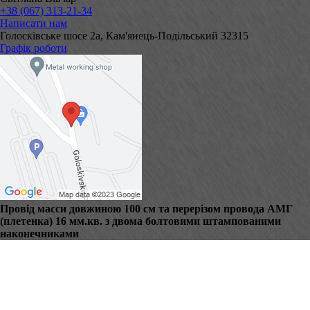
+38 (067) 313-21-34
Написати нам
Голосківське шосе 2а, Кам'янець-Подільський 32315
Графік роботи
Провід масси довжиною 100 см та перерізом провода АМГ
(плетенка) 16 мм.кв. з двома болтовими штампованими
наконечниками