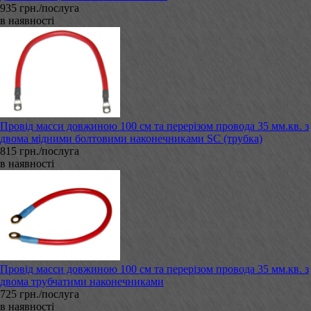
935 грн./послуга
в наявності
Провід масси довжиною 100 см та перерізом провода 35 мм.кв. з
двома мідними болтовими наконечниками SC (трубка)
815 грн./послуга
в наявності
Провід масси довжиною 100 см та перерізом провода 35 мм.кв. з
двома трубчатими наконечниками
725 грн./послуга
в наявності