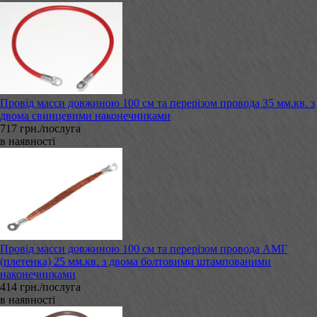
Провід масси довжиною 100 см та перерізом провода 35 мм.кв. з
двома свинцевими наконечниками
717 грн./послуга
в наявності
Провід масси довжиною 100 см та перерізом провода АМГ
(плетенка) 25 мм.кв. з двома болтовими штампованими
наконечниками
414 грн./послуга
в наявності