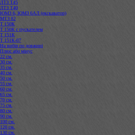
ЛТЗ Т45
ЛТЗ Т40
ЮМЗ 6, ЮМЗ 6АЛ (екскаватор)
МТЗ 82
Т 150К
Т 150К с пускателем
Т 151К
Т 151К-07
На вибір по довжині
Плюс або мінус
22 см.
30 см.
35 см.
40 см.
50 см.
55 см.
60 см.
65 см.
70 см.
75 см.
80 см.
90 см.
100 см.
120 см.
130 см.