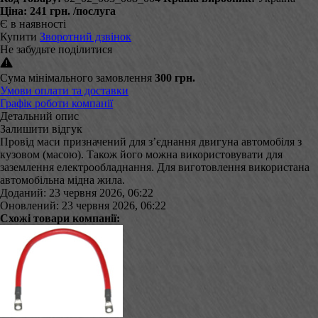
Ціна:
241 грн.
/послуга
Є в наявності
Купити
Зворотний дзвінок
Не забудьте поділитися
Сума мінімального замовлення
300 грн.
Умови оплати та доставки
Графік роботи компанії
Детальний опис
Залишити відгук
Провід маси призначений для з’єднання двигуна автомобіля з
кузовом (масою). Також його можна використовувати для
заземлення електрообладнання. Для виготовлення використана
автомобільна мідна жила.
Доданий: 23 червня 2026, 06:22
Оновлений: 23 червня 2026, 06:22
Схожі товари компанії: