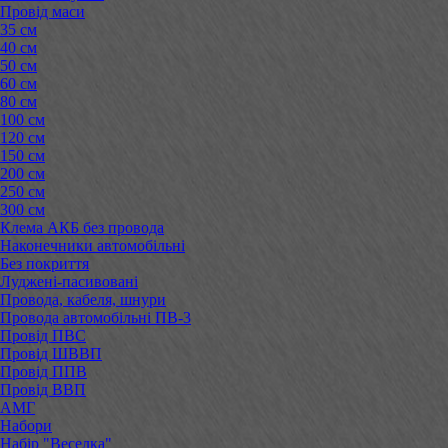
Провід маси
35 см
40 см
50 см
60 см
80 см
100 см
120 см
150 см
200 см
250 см
300 см
Клема АКБ без провода
Наконечники автомобільні
Без покриття
Луджені-пасивовані
Провода, кабеля, шнури
Провода автомобільні ПВ-3
Провід ПВС
Провід ШВВП
Провід ППВ
Провід ВВП
АМГ
Набори
Набір "Веселка"