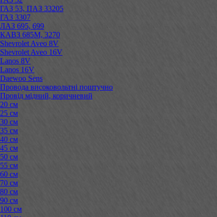
ГАЗ 53, ПАЗ 33205
ГАЗ 3307
ЛАЗ 695, 699
КАВЗ 685М, 3270
Shevrolet Aveo 8V
Shevrolet Aveo 16V
Lanos 8V
Lanos 16V
Daewoo Sens
Провода високовольтні поштучно
Провід мідний, коричневий
20 см
25 см
30 см
35 см
40 см
45 см
50 см
55 см
60 см
70 см
80 см
90 см
100 см