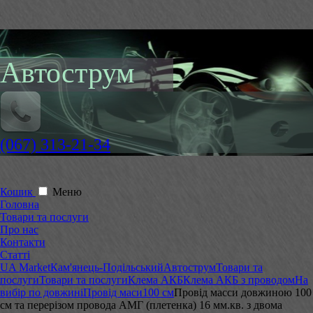
Автострум
(067) 313-21-34
Кошик
Меню
Головна
Товари та послуги
Про нас
Контакти
Статті
UA Market
Кам'янець-Подільський
Автострум
Товари та
послуги
Товари та послуги
Клема АКБ
Клема АКБ з проводом
На
вибір по довжині
Провід маси
100 см
Провід масси довжиною 100
см та перерізом провода АМГ (плетенка) 16 мм.кв. з двома