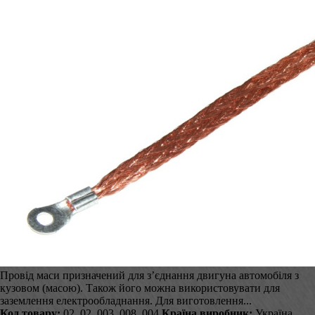
Провід маси призначений для з’єднання двигуна автомобіля з
кузовом (масою). Також його можна використовувати для
заземлення електрообладнання. Для виготовлення...
Код товару:
02_02_003_008_004
Країна виробник:
Україна