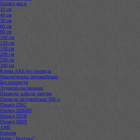
Провід маси
35 см
40 см
50 см
60 см
80 см
100 см
120 см
150 см
200 см
250 см
300 см
Клема АКБ без провода
Наконечники автомобільні
Без покриття
Луджені-пасивовані
Провода, кабеля, шнури
Провода автомобільні ПВ-3
Провід ПВС
Провід ШВВП
Провід ППВ
Провід ВВП
АМГ
Набори
Набір "Веселка"