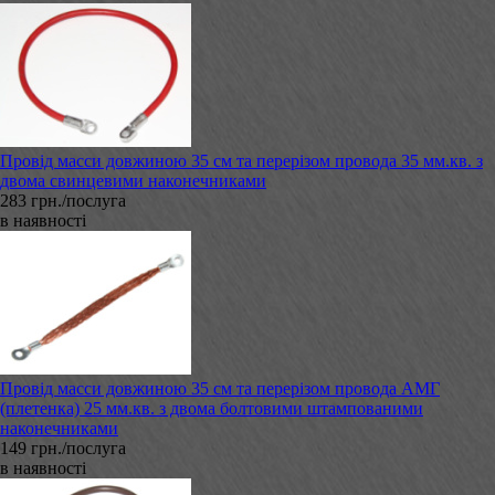
Провід масси довжиною 35 см та перерізом провода 35 мм.кв. з
двома свинцевими наконечниками
283 грн./послуга
в наявності
Провід масси довжиною 35 см та перерізом провода АМГ
(плетенка) 25 мм.кв. з двома болтовими штампованими
наконечниками
149 грн./послуга
в наявності