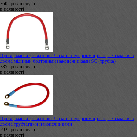
360 грн./послуга
в наявності
Провід масси довжиною 35 см та перерізом провода 35 мм.кв. з
двома мідними болтовими наконечниками SC (трубка)
385 грн./послуга
в наявності
Провід масси довжиною 35 см та перерізом провода 35 мм.кв. з
двома трубчатими наконечниками
292 грн./послуга
в наявності