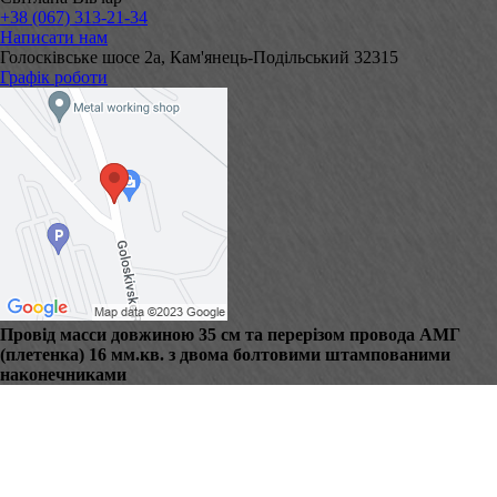
+38 (067) 313-21-34
Написати нам
Голосківське шосе 2а, Кам'янець-Подільський 32315
Графік роботи
Провід масси довжиною 35 см та перерізом провода АМГ
(плетенка) 16 мм.кв. з двома болтовими штампованими
наконечниками