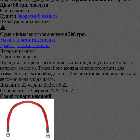
Ціна:
88 грн.
/послуга
Є в наявності
Купити
Зворотний дзвінок
Не забудьте поділитися
Сума мінімального замовлення
300 грн.
Умови оплати та доставки
Графік роботи компанії
Детальний опис
Залишити відгук
Провід маси призначений для з’єднання двигуна автомобіля з
кузовом (масою). Також його можна використовувати для
заземлення електрообладнання. Для виготовлення використана
автомобільна мідна жила.
Доданий: 23 червня 2026, 06:22
Оновлений: 23 червня 2026, 06:22
Схожі товари компанії: