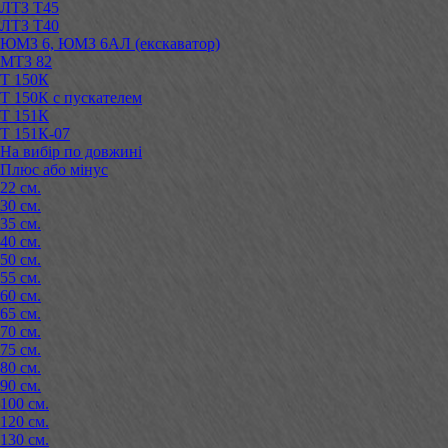
ЛТЗ Т45
ЛТЗ Т40
ЮМЗ 6, ЮМЗ 6АЛ (екскаватор)
МТЗ 82
Т 150К
Т 150К с пускателем
Т 151К
Т 151К-07
На вибір по довжині
Плюс або мінус
22 см.
30 см.
35 см.
40 см.
50 см.
55 см.
60 см.
65 см.
70 см.
75 см.
80 см.
90 см.
100 см.
120 см.
130 см.