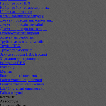
Набір трубок ПВХ
Набір трубок термоусадочных
Набір наконечників
Клеми зовнішньго запуску
Джгути проводів низковольтних
Джгути проводів звичайні
Джгути проводів інжекторні
Гумово-технічні вироби
Хомути автомобільні
Трубки захистні, термозбіжні
Трубка ПВХ
Трубка термозбіжна
Захисна трубка ПВХ (гофра)
З'єднання для проводки
Ізострічка ПВХ
Рукавиці
Метизи
Болти стальні оцинковані
Гайки стальні оцинковані
Гвинти стальні оцинковані
Шайби стальні оцинковані
Гайки латунні
Контакти
Автострум
Світлана Вівчар