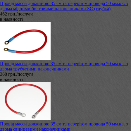
Провід масси довжиною 35 см та перерізом провода 50 мм.кв. з
двома мідними болтовими наконечниками SC (трубка)
462 грн./послуга
в наявності
Провід масси довжиною 35 см та перерізом провода 50 мм.кв. з
двома трубчатими наконечниками
368 грн./послуга
в наявності
Провід масси довжиною 35 см та перерізом провода 50 мм.кв. з
двома свинцевими наконечниками