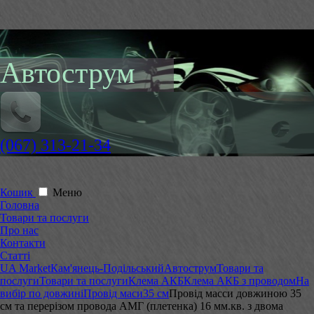
Автострум
(067) 313-21-34
Кошик
Меню
Головна
Товари та послуги
Про нас
Контакти
Статті
UA Market
Кам'янець-Подільський
Автострум
Товари та
послуги
Товари та послуги
Клема АКБ
Клема АКБ з проводом
На
вибір по довжині
Провід маси
35 см
Провід масси довжиною 35
см та перерізом провода АМГ (плетенка) 16 мм.кв. з двома