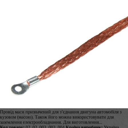
Провід маси призначений для з’єднання двигуна автомобіля з
кузовом (масою). Також його можна використовувати для
заземлення електрообладнання. Для виготовлення...
Код товару:
02_02_003_003_004
Країна виробник:
Україна