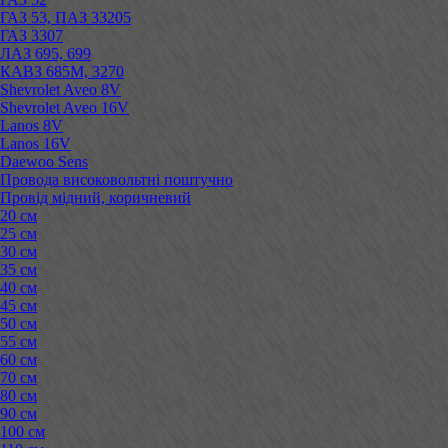
ГАЗ 53, ПАЗ 33205
ГАЗ 3307
ЛАЗ 695, 699
КАВЗ 685М, 3270
Shevrolet Aveo 8V
Shevrolet Aveo 16V
Lanos 8V
Lanos 16V
Daewoo Sens
Провода високовольтні поштучно
Провід мідний, коричневий
20 см
25 см
30 см
35 см
40 см
45 см
50 см
55 см
60 см
70 см
80 см
90 см
100 см