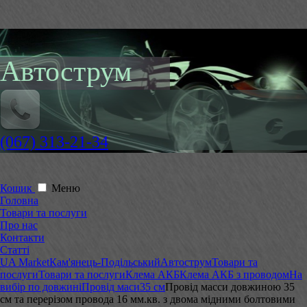
Автострум
(067) 313-21-34
Кошик
Меню
Головна
Товари та послуги
Про нас
Контакти
Статті
UA Market
Кам'янець-Подільський
Автострум
Товари та
послуги
Товари та послуги
Клема АКБ
Клема АКБ з проводом
На
вибір по довжині
Провід маси
35 см
Провід масси довжиною 35
см та перерізом провода 16 мм.кв. з двома мідними болтовими