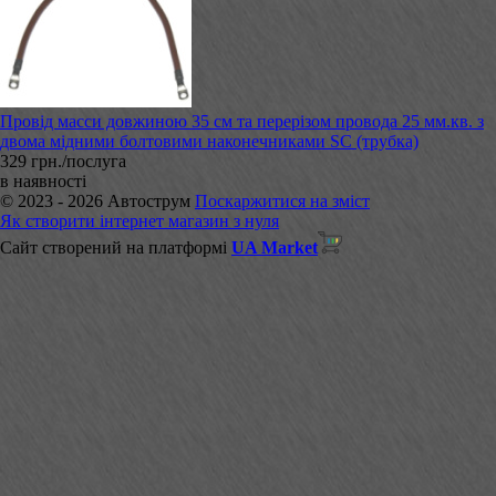
Провід масси довжиною 35 см та перерізом провода 25 мм.кв. з
двома мідними болтовими наконечниками SC (трубка)
329 грн./послуга
в наявності
© 2023 - 2026 Автострум
Поскаржитися на зміст
Як створити інтернет магазин з нуля
Сайт створений на платформі
UA Market