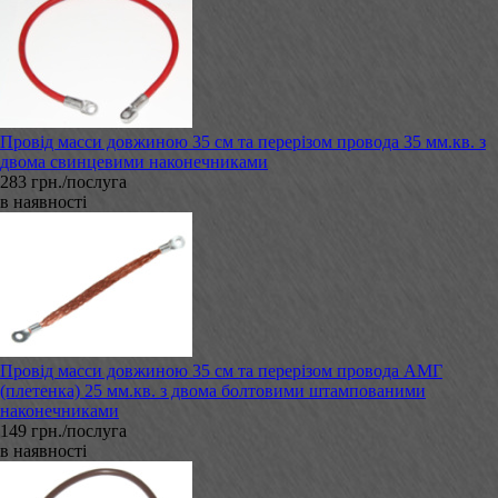
Провід масси довжиною 35 см та перерізом провода 35 мм.кв. з
двома свинцевими наконечниками
283 грн./послуга
в наявності
Провід масси довжиною 35 см та перерізом провода АМГ
(плетенка) 25 мм.кв. з двома болтовими штампованими
наконечниками
149 грн./послуга
в наявності