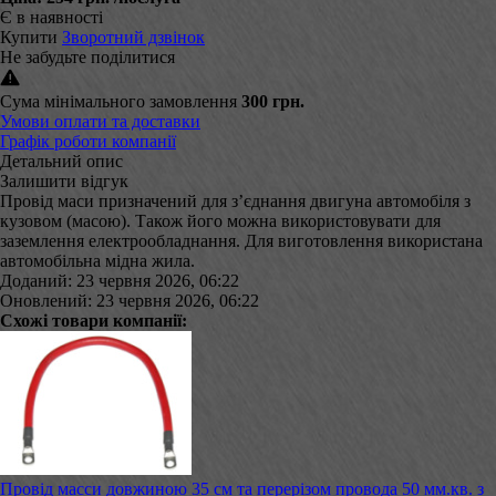
Є в наявності
Купити
Зворотний дзвінок
Не забудьте поділитися
Сума мінімального замовлення
300 грн.
Умови оплати та доставки
Графік роботи компанії
Детальний опис
Залишити відгук
Провід маси призначений для з’єднання двигуна автомобіля з
кузовом (масою). Також його можна використовувати для
заземлення електрообладнання. Для виготовлення використана
автомобільна мідна жила.
Доданий: 23 червня 2026, 06:22
Оновлений: 23 червня 2026, 06:22
Схожі товари компанії:
Провід масси довжиною 35 см та перерізом провода 50 мм.кв. з