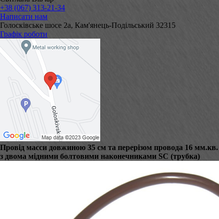
+38 (067) 313-21-34
Написати нам
Голосківське шосе 2а, Кам'янець-Подільський 32315
Графік роботи
Провід масси довжиною 35 см та перерізом провода 16 мм.кв.
з двома мідними болтовими наконечниками SC (трубка)