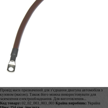
Провід маси призначений для з’єднання двигуна автомобіля з
кузовом (масою). Також його можна використовувати для
заземлення електрообладнання. Для виготовлення...
Код товару:
02_02_003_003_003
Країна виробник:
Україна
Ціна:
254 грн.
/послуга