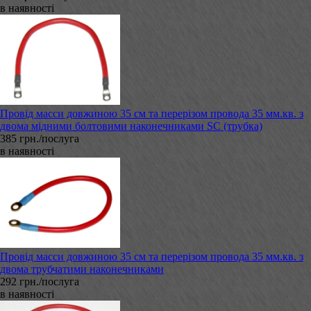
в наявності
Провід масси довжиною 35 см та перерізом провода 35 мм.кв. з
двома мідними болтовими наконечниками SC (трубка)
385 грн./послуга
в наявності
Провід масси довжиною 35 см та перерізом провода 35 мм.кв. з
двома трубчатими наконечниками
292 грн./послуга
в наявності