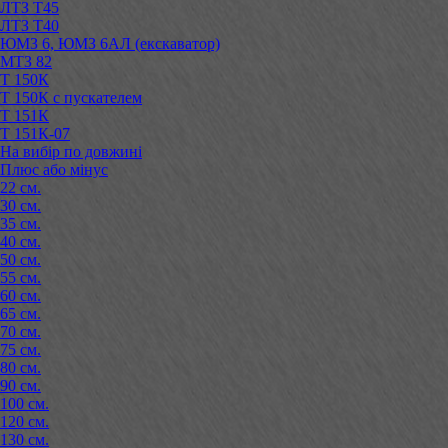
ЛТЗ Т45
ЛТЗ Т40
ЮМЗ 6, ЮМЗ 6АЛ (екскаватор)
МТЗ 82
Т 150К
Т 150К с пускателем
Т 151К
Т 151К-07
На вибір по довжині
Плюс або мінус
22 см.
30 см.
35 см.
40 см.
50 см.
55 см.
60 см.
65 см.
70 см.
75 см.
80 см.
90 см.
100 см.
120 см.
130 см.