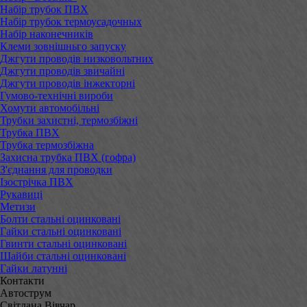
Набір трубок ПВХ
Набір трубок термоусадочных
Набір наконечників
Клеми зовнішньго запуску
Джгути проводів низковольтних
Джгути проводів звичайні
Джгути проводів інжекторні
Гумово-технічні вироби
Хомути автомобільні
Трубки захистні, термозбіжні
Трубка ПВХ
Трубка термозбіжна
Захисна трубка ПВХ (гофра)
З'єднання для проводки
Ізострічка ПВХ
Рукавиці
Метизи
Болти стальні оцинковані
Гайки стальні оцинковані
Гвинти стальні оцинковані
Шайби стальні оцинковані
Гайки латунні
Контакти
Автострум
Світлана Вівчар