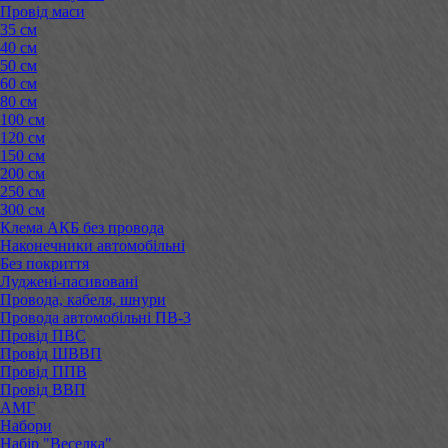
Провід маси
35 см
40 см
50 см
60 см
80 см
100 см
120 см
150 см
200 см
250 см
300 см
Клема АКБ без провода
Наконечники автомобільні
Без покриття
Луджені-пасивовані
Провода, кабеля, шнури
Провода автомобільні ПВ-3
Провід ПВС
Провід ШВВП
Провід ППВ
Провід ВВП
АМГ
Набори
Набір "Веселка"