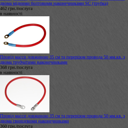
двома мідними болтовими наконечниками SC (трубка)
462 грн./послуга
в наявності
Провід масси довжиною 35 см та перерізом провода 50 мм.кв. з
двома трубчатими наконечниками
368 грн./послуга
в наявності
Провід масси довжиною 35 см та перерізом провода 50 мм.кв. з
двома свинцевими наконечниками
360 грн./послуга