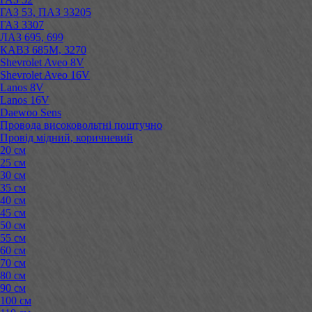
ГАЗ 53, ПАЗ 33205
ГАЗ 3307
ЛАЗ 695, 699
КАВЗ 685М, 3270
Shevrolet Aveo 8V
Shevrolet Aveo 16V
Lanos 8V
Lanos 16V
Daewoo Sens
Провода високовольтні поштучно
Провід мідний, коричневий
20 см
25 см
30 см
35 см
40 см
45 см
50 см
55 см
60 см
70 см
80 см
90 см
100 см