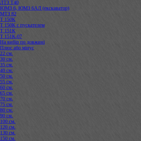
ЛТЗ Т40
ЮМЗ 6, ЮМЗ 6АЛ (екскаватор)
МТЗ 82
Т 150К
Т 150К с пускателем
Т 151К
Т 151К-07
На вибір по довжині
Плюс або мінус
22 см.
30 см.
35 см.
40 см.
50 см.
55 см.
60 см.
65 см.
70 см.
75 см.
80 см.
90 см.
100 см.
120 см.
130 см.
150 см.