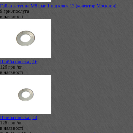
Гайка латунна М8 шаг 1 під ключ 13 (колектор Москвич)
9 грн./послуга
в наявності
Шайба плоска д16
126 грн./кг
в наявності
Шайба плоска д14
126 грн./кг
в наявності