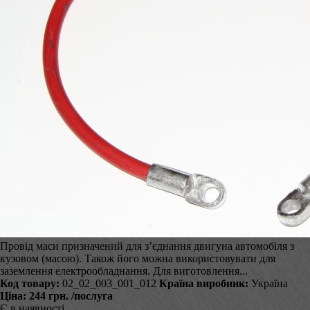
Провід маси призначений для з’єднання двигуна автомобіля з
кузовом (масою). Також його можна використовувати для
заземлення електрообладнання. Для виготовлення...
Код товару:
02_02_003_001_012
Країна виробник:
Україна
Ціна:
244 грн.
/послуга
Є в наявності