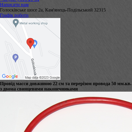
Написати нам
Голосківське шосе 2а, Кам'янець-Подільський 32315
Графік роботи
Провід масси довжиною 22 см та перерізом провода 50 мм.кв.
з двома свинцевими наконечниками