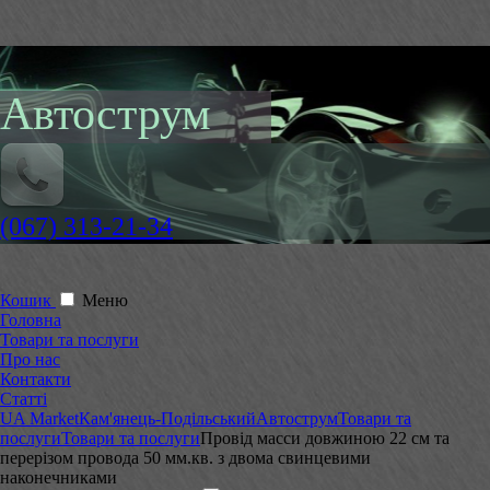
Автострум
(067) 313-21-34
Кошик
Меню
Головна
Товари та послуги
Про нас
Контакти
Статті
UA Market
Кам'янець-Подільський
Автострум
Товари та
послуги
Товари та послуги
Провід масси довжиною 22 см та
перерізом провода 50 мм.кв. з двома свинцевими
наконечниками