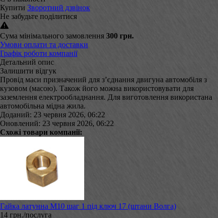
Купити
Зворотний дзвінок
Не забудьте поділитися
Сума мінімального замовлення
300 грн.
Умови оплати та доставки
Графік роботи компанії
Детальний опис
Залишити відгук
Провід маси призначений для з’єднання двигуна автомобіля з
кузовом (масою). Також його можна використовувати для
заземлення електрообладнання. Для виготовлення використана
автомобільна мідна жила.
Доданий: 23 червня 2026, 06:22
Оновлений: 23 червня 2026, 06:22
Схожі товари компанії:
Гайка латунна М10 шаг 1 під ключ 17 (штани Волга)
14 грн./послуга