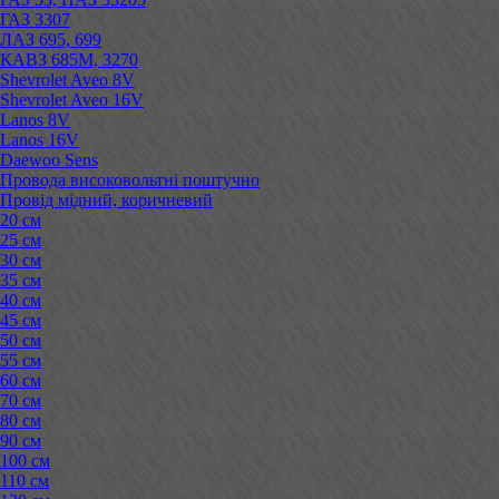
ГАЗ 3307
ЛАЗ 695, 699
КАВЗ 685М, 3270
Shevrolet Aveo 8V
Shevrolet Aveo 16V
Lanos 8V
Lanos 16V
Daewoo Sens
Провода високовольтні поштучно
Провід мідний, коричневий
20 см
25 см
30 см
35 см
40 см
45 см
50 см
55 см
60 см
70 см
80 см
90 см
100 см
110 см