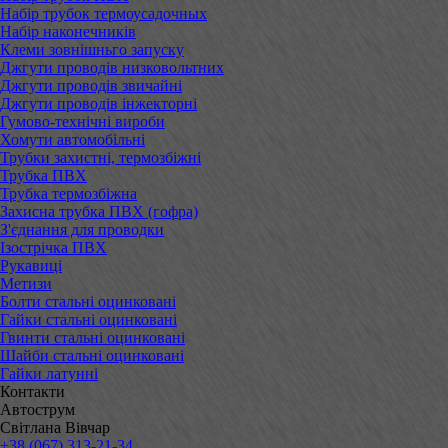
Набір трубок термоусадочных
Набір наконечників
Клеми зовнішньго запуску
Джгути проводів низковольтних
Джгути проводів звичайні
Джгути проводів інжекторні
Гумово-технічні вироби
Хомути автомобільні
Трубки захистні, термозбіжні
Трубка ПВХ
Трубка термозбіжна
Захисна трубка ПВХ (гофра)
З'єднання для проводки
Ізострічка ПВХ
Рукавиці
Метизи
Болти стальні оцинковані
Гайки стальні оцинковані
Гвинти стальні оцинковані
Шайби стальні оцинковані
Гайки латунні
Контакти
Автострум
Світлана Вівчар
+38 (067) 313-21-34