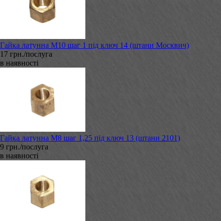
Гайка латунна М10 шаг 1 під ключ 14 (штани Москвич)
17 грн./послуга
в наявності
Гайка латунна М8 шаг 1,25 під ключ 13 (штани 2101)
9 грн./послуга
в наявності