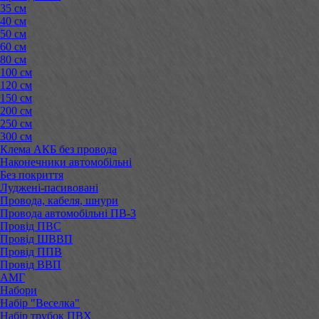
35 см
40 см
50 см
60 см
80 см
100 см
120 см
150 см
200 см
250 см
300 см
Клема АКБ без провода
Наконечники автомобільні
Без покриття
Луджені-пасивовані
Провода, кабеля, шнури
Провода автомобільні ПВ-3
Провід ПВС
Провід ШВВП
Провід ППВ
Провід ВВП
АМГ
Набори
Набір "Веселка"
Набір трубок ПВХ