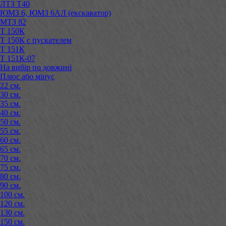
ЛТЗ Т40
ЮМЗ 6, ЮМЗ 6АЛ (екскаватор)
МТЗ 82
Т 150К
Т 150К с пускателем
Т 151К
Т 151К-07
На вибір по довжині
Плюс або мінус
22 см.
30 см.
35 см.
40 см.
50 см.
55 см.
60 см.
65 см.
70 см.
75 см.
80 см.
90 см.
100 см.
120 см.
130 см.
150 см.