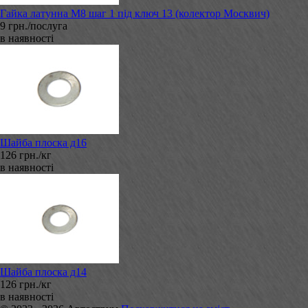
Гайка латунна М8 шаг 1 під ключ 13 (колектор Москвич)
9 грн./послуга
в наявності
Шайба плоска д16
126 грн./кг
в наявності
Шайба плоска д14
126 грн./кг
в наявності