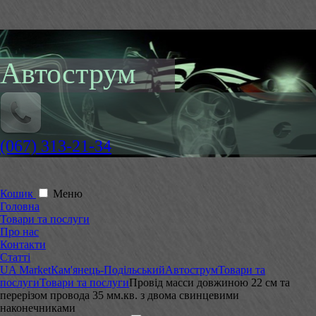
Автострум
(067) 313-21-34
Кошик
Меню
Головна
Товари та послуги
Про нас
Контакти
Статті
UA Market
Кам'янець-Подільський
Автострум
Товари та
послуги
Товари та послуги
Провід масси довжиною 22 см та
перерізом провода 35 мм.кв. з двома свинцевими
наконечниками