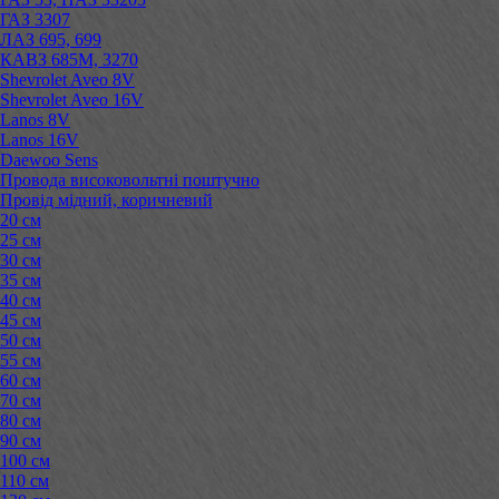
ГАЗ 3307
ЛАЗ 695, 699
КАВЗ 685М, 3270
Shevrolet Aveo 8V
Shevrolet Aveo 16V
Lanos 8V
Lanos 16V
Daewoo Sens
Провода високовольтні поштучно
Провід мідний, коричневий
20 см
25 см
30 см
35 см
40 см
45 см
50 см
55 см
60 см
70 см
80 см
90 см
100 см
110 см