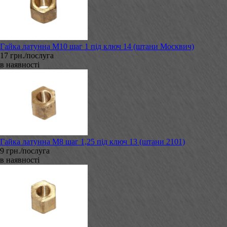
Гайка латунна М10 шаг 1 під ключ 14 (штани Москвич)
17 грн./послуга
в наявності
Гайка латунна М8 шаг 1,25 під ключ 13 (штани 2101)
9 грн./послуга
в наявності