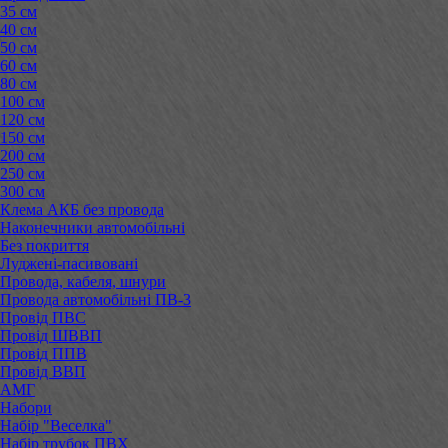
35 см
40 см
50 см
60 см
80 см
100 см
120 см
150 см
200 см
250 см
300 см
Клема АКБ без провода
Наконечники автомобільні
Без покриття
Луджені-пасивовані
Провода, кабеля, шнури
Провода автомобільні ПВ-3
Провід ПВС
Провід ШВВП
Провід ППВ
Провід ВВП
АМГ
Набори
Набір "Веселка"
Набір трубок ПВХ