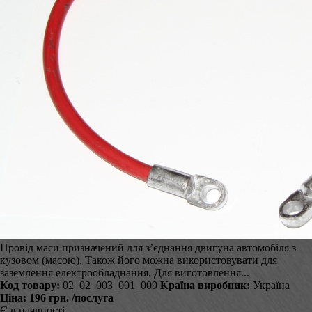
Провід маси призначений для з’єднання двигуна автомобіля з
кузовом (масою). Також його можна використовувати для
заземлення електрообладнання. Для виготовлення...
Код товару:
02_02_003_001_009
Країна виробник:
Україна
Ціна:
196 грн.
/послуга
Є в наявності