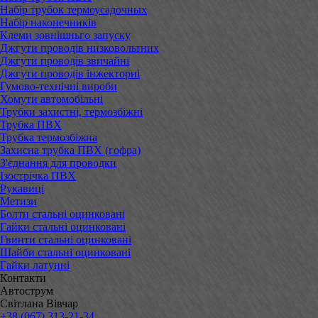
Набір трубок термоусадочных
Набір наконечників
Клеми зовнішньго запуску
Джгути проводів низковольтних
Джгути проводів звичайні
Джгути проводів інжекторні
Гумово-технічні вироби
Хомути автомобільні
Трубки захистні, термозбіжні
Трубка ПВХ
Трубка термозбіжна
Захисна трубка ПВХ (гофра)
З'єднання для проводки
Ізострічка ПВХ
Рукавиці
Метизи
Болти стальні оцинковані
Гайки стальні оцинковані
Гвинти стальні оцинковані
Шайби стальні оцинковані
Гайки латунні
Контакти
Автострум
Світлана Вівчар
+38 (067) 313-21-34