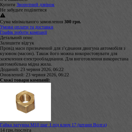
Купити
Зворотний дзвінок
Не забудьте поділитися
Сума мінімального замовлення
300 грн.
Умови оплати та доставки
Графік роботи компанії
Детальний опис
Залишити відгук
Провід маси призначений для з’єднання двигуна автомобіля з
кузовом (масою). Також його можна використовувати для
заземлення електрообладнання. Для виготовлення використана
автомобільна мідна жила.
Доданий: 23 червня 2026, 06:22
Оновлений: 23 червня 2026, 06:22
Схожі товари компанії:
Гайка латунна М10 шаг 1 під ключ 17 (штани Волга)
14 грн./послуга