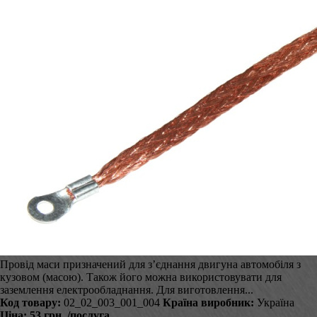
Провід маси призначений для з’єднання двигуна автомобіля з
кузовом (масою). Також його можна використовувати для
заземлення електрообладнання. Для виготовлення...
Код товару:
02_02_003_001_004
Країна виробник:
Україна
Ціна:
53 грн.
/послуга