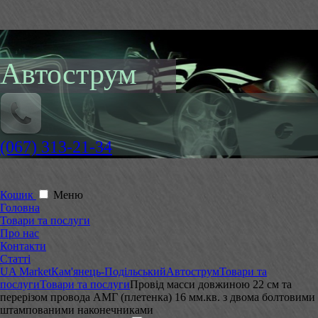
Автострум
(067) 313-21-34
Кошик
Меню
Головна
Товари та послуги
Про нас
Контакти
Статті
UA Market
Кам'янець-Подільський
Автострум
Товари та
послуги
Товари та послуги
Провід масси довжиною 22 см та
перерізом провода АМГ (плетенка) 16 мм.кв. з двома болтовими
штампованими наконечниками