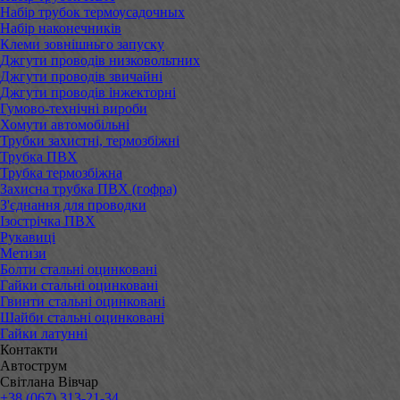
Набір трубок термоусадочных
Набір наконечників
Клеми зовнішньго запуску
Джгути проводів низковольтних
Джгути проводів звичайні
Джгути проводів інжекторні
Гумово-технічні вироби
Хомути автомобільні
Трубки захистні, термозбіжні
Трубка ПВХ
Трубка термозбіжна
Захисна трубка ПВХ (гофра)
З'єднання для проводки
Ізострічка ПВХ
Рукавиці
Метизи
Болти стальні оцинковані
Гайки стальні оцинковані
Гвинти стальні оцинковані
Шайби стальні оцинковані
Гайки латунні
Контакти
Автострум
Світлана Вівчар
+38 (067) 313-21-34