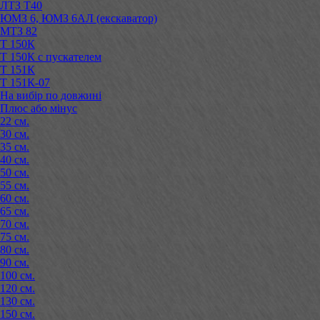
ЛТЗ Т40
ЮМЗ 6, ЮМЗ 6АЛ (екскаватор)
МТЗ 82
Т 150К
Т 150К с пускателем
Т 151К
Т 151К-07
На вибір по довжині
Плюс або мінус
22 см.
30 см.
35 см.
40 см.
50 см.
55 см.
60 см.
65 см.
70 см.
75 см.
80 см.
90 см.
100 см.
120 см.
130 см.
150 см.