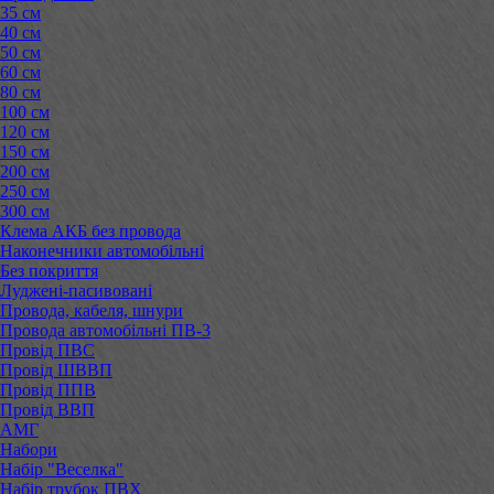
35 см
40 см
50 см
60 см
80 см
100 см
120 см
150 см
200 см
250 см
300 см
Клема АКБ без провода
Наконечники автомобільні
Без покриття
Луджені-пасивовані
Провода, кабеля, шнури
Провода автомобільні ПВ-3
Провід ПВС
Провід ШВВП
Провід ППВ
Провід ВВП
АМГ
Набори
Набір "Веселка"
Набір трубок ПВХ