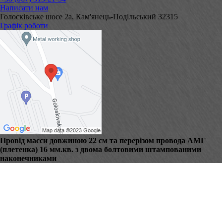
Написати нам
Голосківське шосе 2а, Кам'янець-Подільський 32315
Графік роботи
Провід масси довжиною 22 см та перерізом провода АМГ
(плетенка) 16 мм.кв. з двома болтовими штампованими
наконечниками