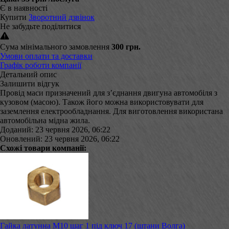
Є в наявності
Купити
Зворотний дзвінок
Не забудьте поділитися
Сума мінімального замовлення
300 грн.
Умови оплати та доставки
Графік роботи компанії
Детальний опис
Залишити відгук
Провід маси призначений для з’єднання двигуна автомобіля з
кузовом (масою). Також його можна використовувати для
заземлення електрообладнання. Для виготовлення використана
автомобільна мідна жила.
Доданий: 23 червня 2026, 06:22
Оновлений: 23 червня 2026, 06:22
Схожі товари компанії:
Гайка латунна М10 шаг 1 під ключ 17 (штани Волга)