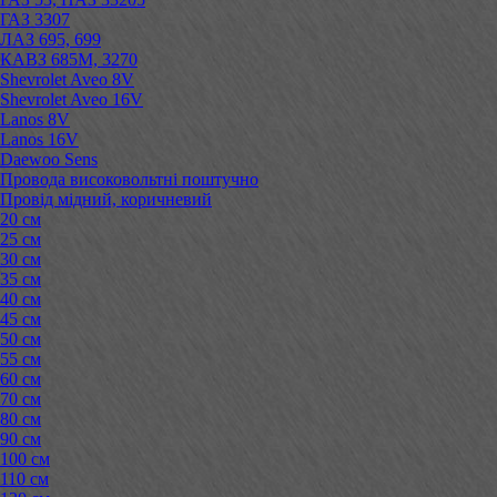
ГАЗ 3307
ЛАЗ 695, 699
КАВЗ 685М, 3270
Shevrolet Aveo 8V
Shevrolet Aveo 16V
Lanos 8V
Lanos 16V
Daewoo Sens
Провода високовольтні поштучно
Провід мідний, коричневий
20 см
25 см
30 см
35 см
40 см
45 см
50 см
55 см
60 см
70 см
80 см
90 см
100 см
110 см