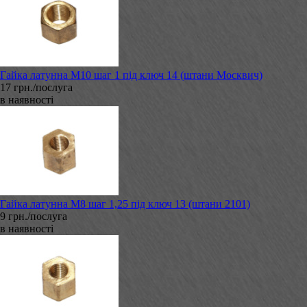
Гайка латунна М10 шаг 1 під ключ 14 (штани Москвич)
17 грн./послуга
в наявності
Гайка латунна М8 шаг 1,25 під ключ 13 (штани 2101)
9 грн./послуга
в наявності