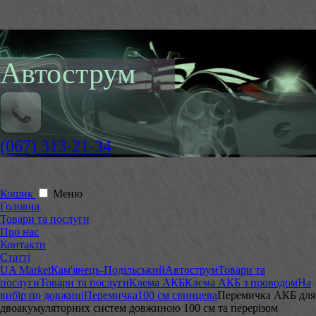
Автострум
(067) 313-21-34
Кошик
Меню
Головна
Товари та послуги
Про нас
Контакти
Статті
UA Market
Кам'янець-Подільський
Автострум
Товари та
послуги
Товари та послуги
Клема АКБ
Клема АКБ з проводом
На
вибір по довжині
Перемичка
100 см свинцева
Перемичка АКБ для
двоакумуляторних систем довжиною 100 см та перерізом