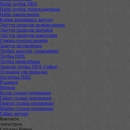
Набір трубок ПВХ
Набір трубок термоусадочных
Набір наконечників
Клеми зовнішньго запуску
Джгути проводів низковольтних
Джгути проводів звичайні
Джгути проводів інжекторні
Гумово-технічні вироби
Хомути автомобільні
Трубки захистні, термозбіжні
Трубка ПВХ
Трубка термозбіжна
Захисна трубка ПВХ (гофра)
З'єднання для проводки
Ізострічка ПВХ
Рукавиці
Метизи
Болти стальні оцинковані
Гайки стальні оцинковані
Гвинти стальні оцинковані
Шайби стальні оцинковані
Гайки латунні
Контакти
Автострум
Світлана Вівчар