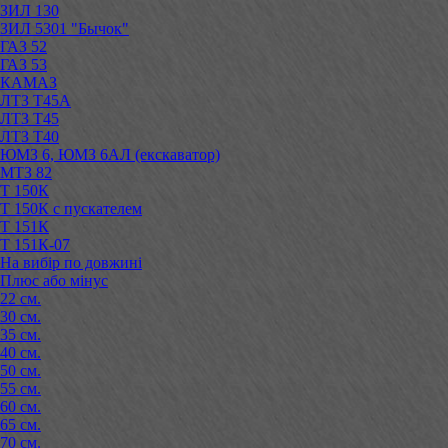
ЗИЛ 130
ЗИЛ 5301 "Бычок"
ГАЗ 52
ГАЗ 53
КАМАЗ
ЛТЗ Т45А
ЛТЗ Т45
ЛТЗ Т40
ЮМЗ 6, ЮМЗ 6АЛ (екскаватор)
МТЗ 82
Т 150К
Т 150К с пускателем
Т 151К
Т 151К-07
На вибір по довжині
Плюс або мінус
22 см.
30 см.
35 см.
40 см.
50 см.
55 см.
60 см.
65 см.
70 см.