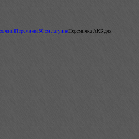
довжині
Перемичка
50 см латунна
Перемичка АКБ для