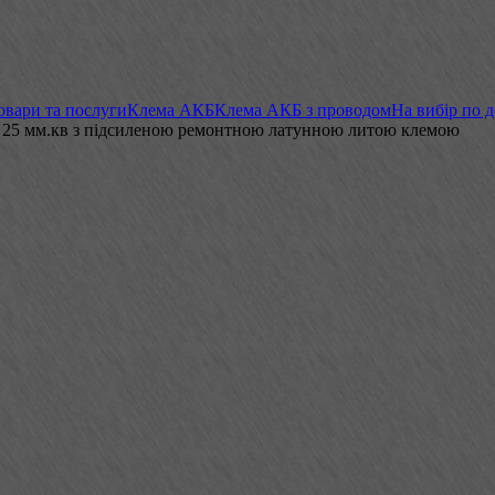
овари та послуги
Клема АКБ
Клема АКБ з проводом
На вибір по 
а 25 мм.кв з підсиленою ремонтною латунною литою клемою