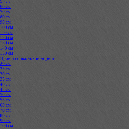
55 см
60 см
70 см
80 см
90 см
100 см
110 см
120 см
130 см
140 см
150 см
Провід силіконовий чорний
20 см
25 см
30 см
35 см
40 см
45 см
50 см
55 см
60 см
70 см
80 см
90 см
100 см